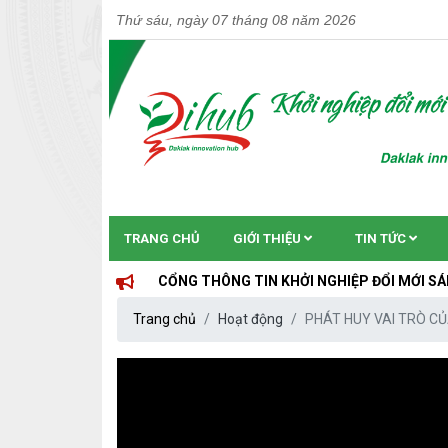
Thứ sáu, ngày 07 tháng 08 năm 2026
TRANG CHỦ
GIỚI THIỆU
TIN TỨC
CỔNG THÔNG TIN KHỞI NGHIỆP ĐỔI MỚI SÁNG TẠO TỈN
Trang chủ
Hoạt động
PHÁT HUY VAI TRÒ CỦ