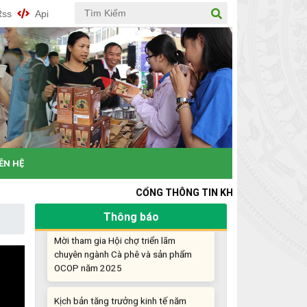
nghiệp đổi mới sáng tạo
Rss
Api
Khi khoa học - công nghệ chưa có sự
đột phá
Chế biến sâu – Nâng cao giá trị nông
sản
“Đi tắt, đón đầu” các công nghệ mới,
công nghệ tương lai
IÊN HỆ
Quảng bá hình ảnh Đắk Lắk đến bạn
bè trong nước và quốc tế
CỔNG THÔNG TIN KHỞI NGHIỆP ĐỔI MỚI SÁNG TẠ
Thông báo
Mời tham gia Hội chợ triển lãm
chuyên ngành Cà phê và sản phẩm
OCOP năm 2025
Kịch bản tăng trưởng kinh tế năm
2025: Khơi thông mọi nguồn lực cho