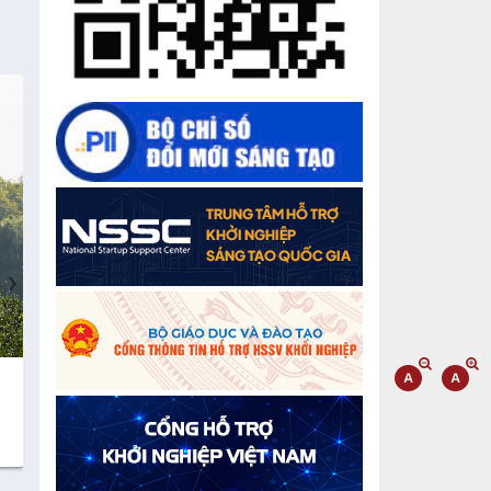
Chế biến sâu – Nâng cao giá trị nông
sản
“Đi tắt, đón đầu” các công nghệ mới,
công nghệ tương lai
Quảng bá hình ảnh Đắk Lắk đến bạn
bè trong nước và quốc tế
Mời tham gia Hội chợ triển lãm
chuyên ngành Cà phê và sản phẩm
›
OCOP năm 2025
Kịch bản tăng trưởng kinh tế năm
2025: Khơi thông mọi nguồn lực cho
phát triển
Cà phê đặc sản Việt Nam
Gạo sạch Thăng B
100% Robusta
Đắk Lắk xây dựng kịch bản tăng
trưởng kinh tế - xã hội năm 2025 đạt
8% trở lên