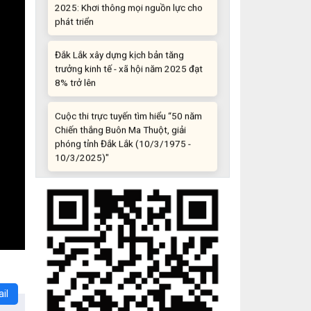
phát triển
Đắk Lắk xây dựng kịch bản tăng
trưởng kinh tế - xã hội năm 2025 đạt
8% trở lên
Cuộc thi trực tuyến tìm hiểu “50 năm
Chiến thắng Buôn Ma Thuột, giải
phóng tỉnh Đắk Lắk (10/3/1975 -
10/3/2025)"
Những sáng tạo độc đáo từ “cây nhà
lá vườn”
Gam màu sáng trong bức tranh khởi
nghiệp đổi mới sáng tạo
Khi khoa học - công nghệ chưa có sự
đột phá
il