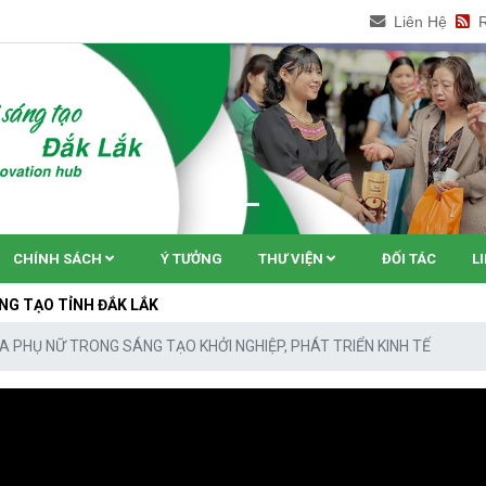
Liên Hệ
CHÍNH SÁCH
Ý TƯỞNG
THƯ VIỆN
ĐỐI TÁC
L
H ĐẮK LẮK
A PHỤ NỮ TRONG SÁNG TẠO KHỞI NGHIỆP, PHÁT TRIỂN KINH TẾ