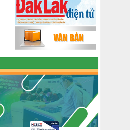
ĐẮK LẮK GIAI ĐOẠN 2018-2020