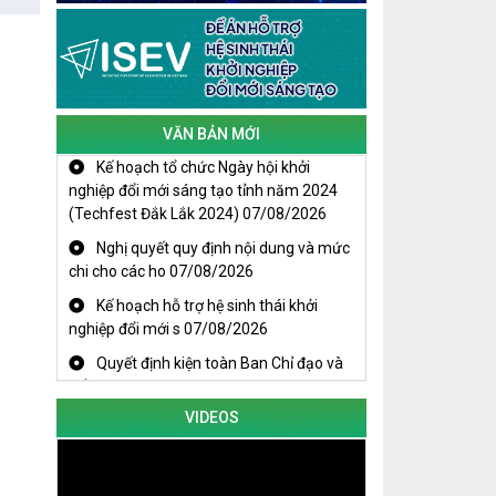
Cuộc thi trực tuyến tìm hiểu “50 năm
Chiến thắng Buôn Ma Thuột, giải
phóng tỉnh Đắk Lắk (10/3/1975 -
10/3/2025)"
VĂN BẢN MỚI
Kế hoạch tổ chức Ngày hội khởi
nghiệp đổi mới sáng tạo tỉnh năm 2024
(Techfest Đắk Lắk 2024)
07/08/2026
Nghị quyết quy định nội dung và mức
chi cho các ho
07/08/2026
Kế hoạch hỗ trợ hệ sinh thái khởi
nghiệp đổi mới s
07/08/2026
Quyết định kiện toàn Ban Chỉ đạo và
Tổ giúp việc B
07/08/2026
KHAI MẠC TECHFEST 2024
TRAILER TECHFEST DAKLAK 2024
VIDEOS
OK1
Đắk Lắk - Tiềm năng và cơ hội đầu tư
ngày