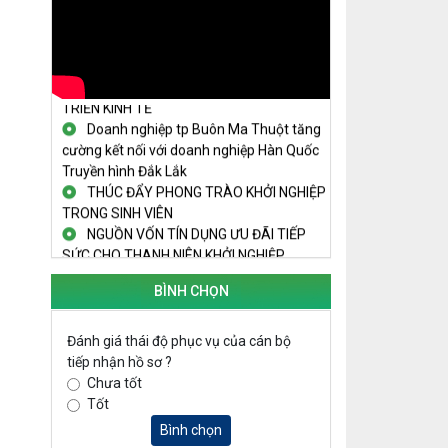
THANH NIÊN KHỞI NGHIỆP THÀNH
CÔNG TỪ MÔ HÌNH KINH TẾ TẬP THỂ
PHÁT HUY VAI TRÒ CỦA PHỤ NỮ
TRONG SÁNG TẠO KHỞI NGHIỆP, PHÁT
TRIỂN KINH TẾ
Doanh nghiệp tp Buôn Ma Thuột tăng
cường kết nối với doanh nghiệp Hàn Quốc
Truyền hình Đắk Lắk
THÚC ĐẨY PHONG TRÀO KHỞI NGHIỆP
TRONG SINH VIÊN
NGUỒN VỐN TÍN DỤNG ƯU ĐÃI TIẾP
SỨC CHO THANH NIÊN KHỞI NGHIỆP
LAN TỎA TINH THẦN KHỞI NGHIỆP
TRONG THANH NIÊN TẠI HUYỆN KRÔNG
BÌNH CHỌN
PẮC
KHỞI NGHIỆP VỚI MÔ HÌNH NUÔI ỐC
Đánh giá thái độ phục vụ của cán bộ
NHỒI
tiếp nhận hồ sơ ?
NHÌN LẠI HOẠT ĐỘNG KHỞI NGHIỆP
Chưa tốt
ĐẮK LẮK GIAI ĐOẠN 2018-2020
Tốt
KHAI MẠC TECHFEST 2024
Bình chọn
TRAILER TECHFEST DAKLAK 2024