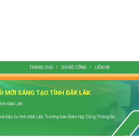
TRANG CHỦ
SƠ ĐỒ CỔNG
LIÊN HỆ
I MỚI SÁNG TẠO TỈNH ĐẮK LẮK
tỉnh Đắk Lắk
à Đầu tư tỉnh Đắk Lắk, Trưởng ban Biên tập Cổng Thông tin