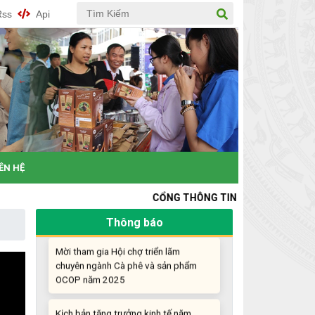
nghiệp đổi mới sáng tạo
Rss
Api
Khi khoa học - công nghệ chưa có sự
đột phá
Chế biến sâu – Nâng cao giá trị nông
sản
“Đi tắt, đón đầu” các công nghệ mới,
công nghệ tương lai
IÊN HỆ
Quảng bá hình ảnh Đắk Lắk đến bạn
bè trong nước và quốc tế
CỔNG THÔNG TIN KHỞI NGHIỆP ĐỔI MỚI SÁNG 
Thông báo
Mời tham gia Hội chợ triển lãm
chuyên ngành Cà phê và sản phẩm
OCOP năm 2025
Kịch bản tăng trưởng kinh tế năm
2025: Khơi thông mọi nguồn lực cho