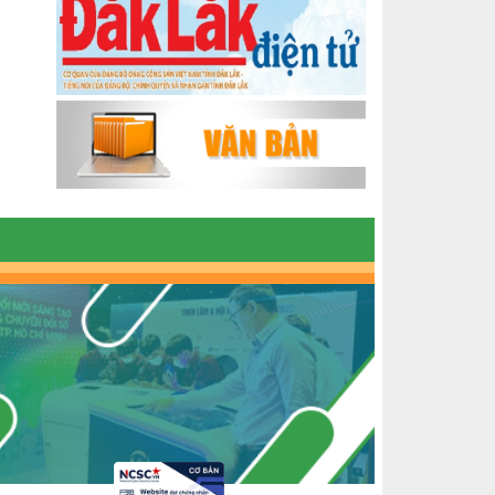
ĐẮK LẮK GIAI ĐOẠN 2018-2020