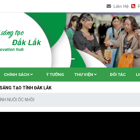
Liên Hệ
CHÍNH SÁCH
Ý TƯỞNG
THƯ VIỆN
ĐỐI TÁC
L
ỈNH ĐẮK LẮK
ÌNH NUÔI ỐC NHỒI