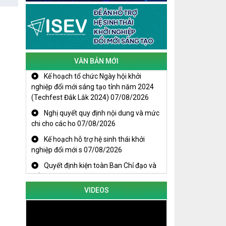
Cuộc thi trực tuyến tìm hiểu “50 năm
Chiến thắng Buôn Ma Thuột, giải
phóng tỉnh Đắk Lắk (10/3/1975 -
10/3/2025)"
VĂN BẢN MỚI
Kế hoạch tổ chức Ngày hội khởi
nghiệp đổi mới sáng tạo tỉnh năm 2024
(Techfest Đắk Lắk 2024)
07/08/2026
Nghị quyết quy định nội dung và mức
chi cho các ho
07/08/2026
Kế hoạch hỗ trợ hệ sinh thái khởi
nghiệp đổi mới s
07/08/2026
Quyết định kiện toàn Ban Chỉ đạo và
Tổ giúp việc B
07/08/2026
KHAI MẠC TECHFEST 2024
VIDEOS
TRAILER TECHFEST DAKLAK 2024
OK1
Đắk Lắk - Tiềm năng và cơ hội đầu tư
ngày