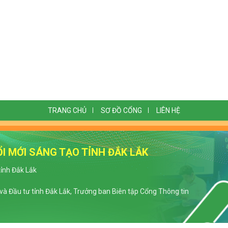
TRANG CHỦ
SƠ ĐỒ CỔNG
LIÊN HỆ
I MỚI SÁNG TẠO TỈNH ĐẮK LẮK
tỉnh Đắk Lắk
à Đầu tư tỉnh Đắk Lắk, Trưởng ban Biên tập Cổng Thông tin