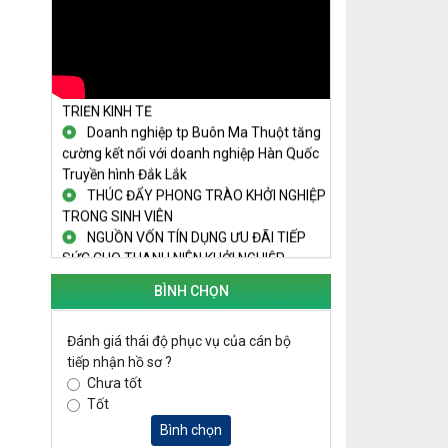
THANH NIÊN KHỞI NGHIỆP THÀNH
CÔNG TỪ MÔ HÌNH KINH TẾ TẬP THỂ
PHÁT HUY VAI TRÒ CỦA PHỤ NỮ
TRONG SÁNG TẠO KHỞI NGHIỆP, PHÁT
TRIỂN KINH TẾ
Doanh nghiệp tp Buôn Ma Thuột tăng
cường kết nối với doanh nghiệp Hàn Quốc
Truyền hình Đắk Lắk
THÚC ĐẨY PHONG TRÀO KHỞI NGHIỆP
TRONG SINH VIÊN
NGUỒN VỐN TÍN DỤNG ƯU ĐÃI TIẾP
SỨC CHO THANH NIÊN KHỞI NGHIỆP
LAN TỎA TINH THẦN KHỞI NGHIỆP
TRONG THANH NIÊN TẠI HUYỆN KRÔNG
BÌNH CHỌN
PẮC
KHỞI NGHIỆP VỚI MÔ HÌNH NUÔI ỐC
Đánh giá thái độ phục vụ của cán bộ
NHỒI
tiếp nhận hồ sơ ?
NHÌN LẠI HOẠT ĐỘNG KHỞI NGHIỆP
Chưa tốt
ĐẮK LẮK GIAI ĐOẠN 2018-2020
Tốt
KHAI MẠC TECHFEST 2024
Bình chọn