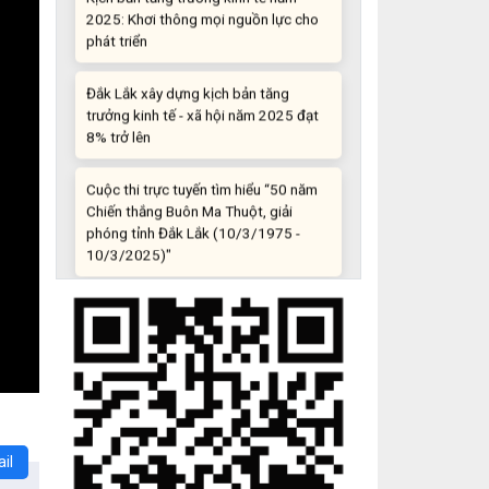
phát triển
Đắk Lắk xây dựng kịch bản tăng
trưởng kinh tế - xã hội năm 2025 đạt
8% trở lên
Cuộc thi trực tuyến tìm hiểu “50 năm
Chiến thắng Buôn Ma Thuột, giải
phóng tỉnh Đắk Lắk (10/3/1975 -
10/3/2025)"
Những sáng tạo độc đáo từ “cây nhà
lá vườn”
Gam màu sáng trong bức tranh khởi
nghiệp đổi mới sáng tạo
Khi khoa học - công nghệ chưa có sự
đột phá
il