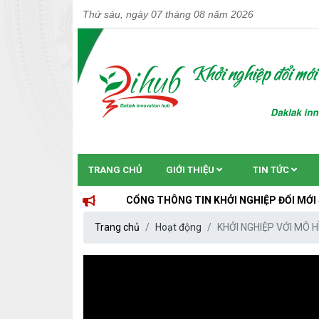
Thứ sáu, ngày 07 tháng 08 năm 2026
TRANG CHỦ
GIỚI THIỆU
TIN TỨC
CỔNG THÔNG TIN KHỞI NGHIỆP ĐỔI MỚI SÁNG TẠO T
Trang chủ
Hoạt động
KHỞI NGHIỆP VỚI MÔ H