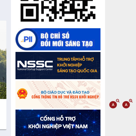
Chế biến sâu – Nâng cao giá trị nông
sản
“Đi tắt, đón đầu” các công nghệ mới,
công nghệ tương lai
Quảng bá hình ảnh Đắk Lắk đến bạn
bè trong nước và quốc tế
Mời tham gia Hội chợ triển lãm
chuyên ngành Cà phê và sản phẩm
›
OCOP năm 2025
Kịch bản tăng trưởng kinh tế năm
2025: Khơi thông mọi nguồn lực cho
phát triển
Cà phê đặc sản Việt Nam
Gạo sạch Thăng B
100% Robusta
Đắk Lắk xây dựng kịch bản tăng
trưởng kinh tế - xã hội năm 2025 đạt
8% trở lên