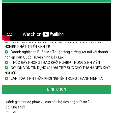
KHAI MẠC TECHFEST 2024
TRAILER TECHFEST DAKLAK 2024 OK1
Đắk Lắk - Tiềm năng và cơ hội đầu tư ngày
THANH NIÊN KHỞI NGHIỆP THÀNH CÔNG TỪ MÔ HÌNH KINH TẾ
TẬP THỂ
PHÁT HUY VAI TRÒ CỦA PHỤ NỮ TRONG SÁNG TẠO KHỞI
NGHIỆP, PHÁT TRIỂN KINH TẾ
Doanh nghiệp tp Buôn Ma Thuột tăng cường kết nối với doanh
nghiệp Hàn Quốc Truyền hình Đắk Lắk
THÚC ĐẨY PHONG TRÀO KHỞI NGHIỆP TRONG SINH VIÊN
NGUỒN VỐN TÍN DỤNG ƯU ĐÃI TIẾP SỨC CHO THANH NIÊN KHỞI
NGHIỆP
LAN TỎA TINH THẦN KHỞI NGHIỆP TRONG THANH NIÊN TẠI
HUYỆN KRÔNG PẮC
KHỞI NGHIỆP VỚI MÔ HÌNH NUÔI ỐC NHỒI
BÌNH CHỌN
NHÌN LẠI HOẠT ĐỘNG KHỞI NGHIỆP ĐẮK LẮK GIAI ĐOẠN 2018-
2020
Đánh giá thái độ phục vụ của cán bộ tiếp nhận hồ sơ ?
KHAI MẠC TECHFEST 2024
Chưa tốt
TRAILER TECHFEST DAKLAK 2024 OK1
Tốt