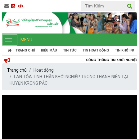
MENU
TRANG CHỦ
BIỂU MẪU
TIN TỨC
TIN HOẠT ĐỘNG
TIN KHỞI NGH
CỔNG THÔNG TIN KHỞI NGHIỆP ĐỔI MỚI SÁNG 
Trang chủ
Hoạt động
LAN TỎA TINH THẦN KHỞI NGHIỆP TRONG THANH NIÊN TẠI
HUYỆN KRÔNG PẮC