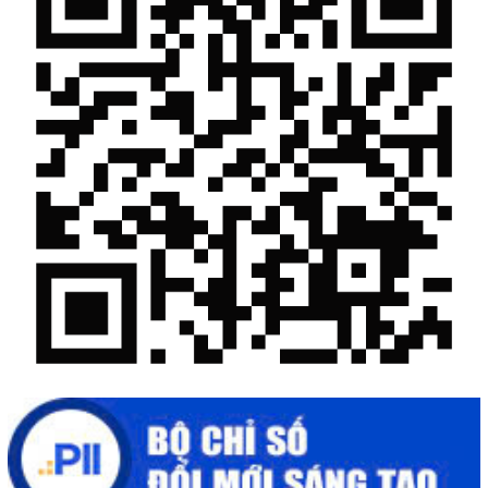
Chế biến sâu – Nâng cao giá trị nông sản
“Đi tắt, đón đầu” các công nghệ mới, công nghệ tương lai
Quảng bá hình ảnh Đắk Lắk đến bạn bè trong nước và quốc tế
Mời tham gia Hội chợ triển lãm chuyên ngành Cà phê và sản
phẩm OCOP năm 2025
Kịch bản tăng trưởng kinh tế năm 2025: Khơi thông mọi nguồn
lực cho phát triển
Đắk Lắk xây dựng kịch bản tăng trưởng kinh tế - xã hội năm
2025 đạt 8% trở lên
Cuộc thi trực tuyến tìm hiểu “50 năm Chiến thắng Buôn Ma
Thuột, giải phóng tỉnh Đắk Lắk (10/3/1975 - 10/3/2025)"