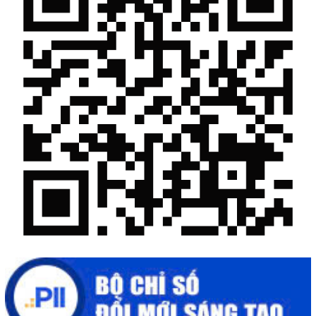
Chế biến sâu – Nâng cao giá trị nông sản
“Đi tắt, đón đầu” các công nghệ mới, công nghệ tương lai
Quảng bá hình ảnh Đắk Lắk đến bạn bè trong nước và quốc tế
Mời tham gia Hội chợ triển lãm chuyên ngành Cà phê và sản
phẩm OCOP năm 2025
Kịch bản tăng trưởng kinh tế năm 2025: Khơi thông mọi nguồn
lực cho phát triển
Đắk Lắk xây dựng kịch bản tăng trưởng kinh tế - xã hội năm
2025 đạt 8% trở lên
Cuộc thi trực tuyến tìm hiểu “50 năm Chiến thắng Buôn Ma
Thuột, giải phóng tỉnh Đắk Lắk (10/3/1975 - 10/3/2025)"