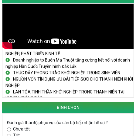
KHAI MẠC TECHFEST 2024
TRAILER TECHFEST DAKLAK 2024 OK1
Đắk Lắk - Tiềm năng và cơ hội đầu tư ngày
THANH NIÊN KHỞI NGHIỆP THÀNH CÔNG TỪ MÔ HÌNH KINH TẾ
TẬP THỂ
PHÁT HUY VAI TRÒ CỦA PHỤ NỮ TRONG SÁNG TẠO KHỞI
NGHIỆP, PHÁT TRIỂN KINH TẾ
Doanh nghiệp tp Buôn Ma Thuột tăng cường kết nối với doanh
nghiệp Hàn Quốc Truyền hình Đắk Lắk
THÚC ĐẨY PHONG TRÀO KHỞI NGHIỆP TRONG SINH VIÊN
NGUỒN VỐN TÍN DỤNG ƯU ĐÃI TIẾP SỨC CHO THANH NIÊN KHỞI
NGHIỆP
LAN TỎA TINH THẦN KHỞI NGHIỆP TRONG THANH NIÊN TẠI
HUYỆN KRÔNG PẮC
KHỞI NGHIỆP VỚI MÔ HÌNH NUÔI ỐC NHỒI
BÌNH CHỌN
NHÌN LẠI HOẠT ĐỘNG KHỞI NGHIỆP ĐẮK LẮK GIAI ĐOẠN 2018-
2020
Đánh giá thái độ phục vụ của cán bộ tiếp nhận hồ sơ ?
KHAI MẠC TECHFEST 2024
Chưa tốt
TRAILER TECHFEST DAKLAK 2024 OK1
Tốt