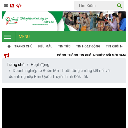
MENU
TRANG CHỦ
BIỂU MẪU
TIN TỨC
TIN HOẠT ĐỘNG
TIN KHỞI NGH
CỔNG THÔNG TIN KHỞI NGHIỆP ĐỔI MỚI SÁNG TẠO TỈNH ĐẮK
Trang chủ
Hoạt động
Doanh nghiệp tp Buôn Ma Thuột tăng cường kết nối với
doanh nghiệp Hàn Quốc Truyền hình Đắk Lắk