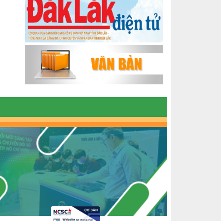
PẮC
KHỞI NGHIỆP VỚI MÔ HÌNH NUÔI ỐC
NHỒI
NHÌN LẠI HOẠT ĐỘNG KHỞI NGHIỆP
ĐẮK LẮK GIAI ĐOẠN 2018-2020