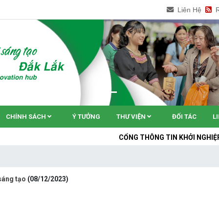
Liên Hệ
CHÍNH SÁCH
Ý TƯỞNG
THƯ VIỆN
ĐỐI TÁC
L
CỔNG THÔNG TIN KHỞI NGHIỆP ĐỔI MỚI SÁN
sáng tạo
(08/12/2023)