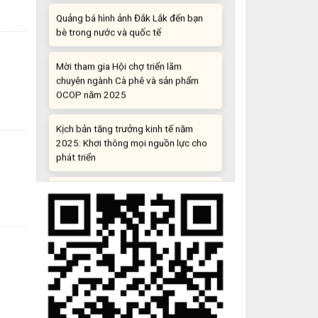
bè trong nước và quốc tế
Mời tham gia Hội chợ triển lãm
chuyên ngành Cà phê và sản phẩm
OCOP năm 2025
Kịch bản tăng trưởng kinh tế năm
2025: Khơi thông mọi nguồn lực cho
phát triển
Đắk Lắk xây dựng kịch bản tăng
trưởng kinh tế - xã hội năm 2025 đạt
8% trở lên
Cuộc thi trực tuyến tìm hiểu “50 năm
Chiến thắng Buôn Ma Thuột, giải
phóng tỉnh Đắk Lắk (10/3/1975 -
10/3/2025)"
Những sáng tạo độc đáo từ “cây nhà