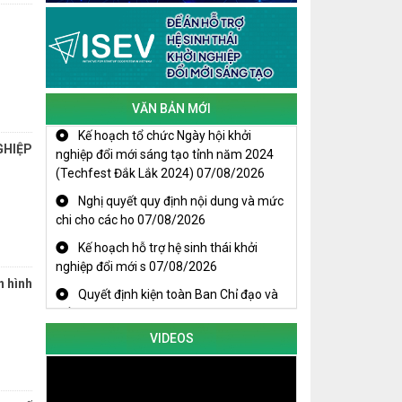
Kịch bản tăng trưởng kinh tế năm
2025: Khơi thông mọi nguồn lực cho
phát triển
VĂN BẢN MỚI
Đắk Lắk xây dựng kịch bản tăng
trưởng kinh tế - xã hội năm 2025 đạt
Kế hoạch tổ chức Ngày hội khởi
8% trở lên
GHIỆP
nghiệp đổi mới sáng tạo tỉnh năm 2024
(Techfest Đắk Lắk 2024)
07/08/2026
Cuộc thi trực tuyến tìm hiểu “50 năm
Nghị quyết quy định nội dung và mức
Chiến thắng Buôn Ma Thuột, giải
chi cho các ho
07/08/2026
phóng tỉnh Đắk Lắk (10/3/1975 -
10/3/2025)"
Kế hoạch hỗ trợ hệ sinh thái khởi
nghiệp đổi mới s
07/08/2026
n hình
Quyết định kiện toàn Ban Chỉ đạo và
Tổ giúp việc B
07/08/2026
VIDEOS
KHAI MẠC TECHFEST 2024