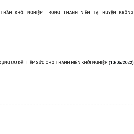
 THẦN KHỞI NGHIỆP TRONG THANH NIÊN TẠI HUYỆN KRÔNG
DỤNG ƯU ĐÃI TIẾP SỨC CHO THANH NIÊN KHỞI NGHIỆP
(10/05/2022)