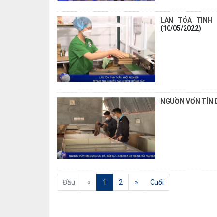
LAN TỎA TINH
(10/05/2022)
NGUỒN VỐN TÍN 
(current)
Đầu
«
1
2
»
Cuối