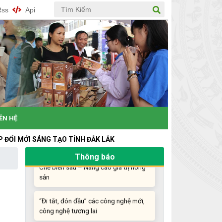
Rss
Api
Những sáng tạo độc đáo từ “cây nhà
lá vườn”
Gam màu sáng trong bức tranh khởi
nghiệp đổi mới sáng tạo
Khi khoa học - công nghệ chưa có sự
IÊN HỆ
đột phá
G TẠO TỈNH ĐẮK LẮK
Chế biến sâu – Nâng cao giá trị nông
Thông báo
sản
“Đi tắt, đón đầu” các công nghệ mới,
công nghệ tương lai
Quảng bá hình ảnh Đắk Lắk đến bạn