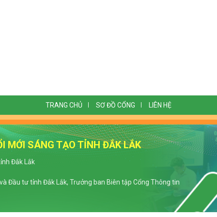
TRANG CHỦ
SƠ ĐỒ CỔNG
LIÊN HỆ
I MỚI SÁNG TẠO TỈNH ĐẮK LẮK
tỉnh Đắk Lắk
à Đầu tư tỉnh Đắk Lắk, Trưởng ban Biên tập Cổng Thông tin