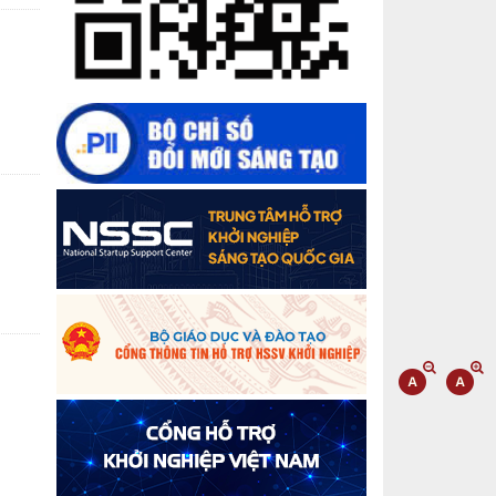
lá vườn”
Gam màu sáng trong bức tranh khởi
nghiệp đổi mới sáng tạo
Khi khoa học - công nghệ chưa có sự
đột phá
Chế biến sâu – Nâng cao giá trị nông
sản
“Đi tắt, đón đầu” các công nghệ mới,
công nghệ tương lai
Quảng bá hình ảnh Đắk Lắk đến bạn
bè trong nước và quốc tế
Mời tham gia Hội chợ triển lãm
chuyên ngành Cà phê và sản phẩm
OCOP năm 2025