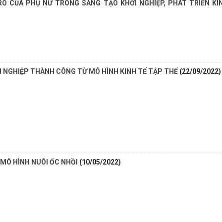
RÒ CỦA PHỤ NỮ TRONG SÁNG TẠO KHỞI NGHIỆP, PHÁT TRIỂN KI
I NGHIỆP THÀNH CÔNG TỪ MÔ HÌNH KINH TẾ TẬP THỂ
(22/09/2022)
 MÔ HÌNH NUÔI ỐC NHỒI
(10/05/2022)