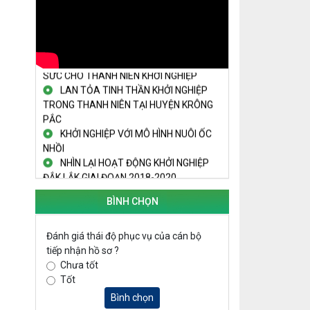
Truyền hình Đắk Lắk
THÚC ĐẨY PHONG TRÀO KHỞI NGHIỆP
TRONG SINH VIÊN
NGUỒN VỐN TÍN DỤNG ƯU ĐÃI TIẾP
SỨC CHO THANH NIÊN KHỞI NGHIỆP
LAN TỎA TINH THẦN KHỞI NGHIỆP
TRONG THANH NIÊN TẠI HUYỆN KRÔNG
PẮC
KHỞI NGHIỆP VỚI MÔ HÌNH NUÔI ỐC
NHỒI
NHÌN LẠI HOẠT ĐỘNG KHỞI NGHIỆP
ĐẮK LẮK GIAI ĐOẠN 2018-2020
KHAI MẠC TECHFEST 2024
BÌNH CHỌN
TRAILER TECHFEST DAKLAK 2024
OK1
Đánh giá thái độ phục vụ của cán bộ
Đắk Lắk - Tiềm năng và cơ hội đầu tư
tiếp nhận hồ sơ ?
ngày
Chưa tốt
THANH NIÊN KHỞI NGHIỆP THÀNH
Tốt
CÔNG TỪ MÔ HÌNH KINH TẾ TẬP THỂ
PHÁT HUY VAI TRÒ CỦA PHỤ NỮ
Bình chọn