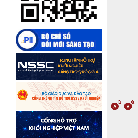
2025: Khơi thông mọi nguồn lực cho
phát triển
Đắk Lắk xây dựng kịch bản tăng
trưởng kinh tế - xã hội năm 2025 đạt
8% trở lên
Cuộc thi trực tuyến tìm hiểu “50 năm
Chiến thắng Buôn Ma Thuột, giải
phóng tỉnh Đắk Lắk (10/3/1975 -
10/3/2025)"