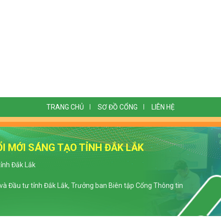
TRANG CHỦ
SƠ ĐỒ CỔNG
LIÊN HỆ
I MỚI SÁNG TẠO TỈNH ĐẮK LẮK
tỉnh Đắk Lắk
à Đầu tư tỉnh Đắk Lắk, Trưởng ban Biên tập Cổng Thông tin