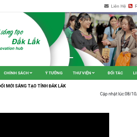
Liên Hệ
CHÍNH SÁCH
Ý TƯỞNG
THƯ VIỆN
ĐỐI TÁC
L
G TẠO TỈNH ĐẮK LẮK
Cập nhật lúc:
08/10