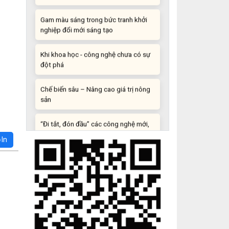
Gam màu sáng trong bức tranh khởi
nghiệp đổi mới sáng tạo
Khi khoa học - công nghệ chưa có sự
đột phá
Chế biến sâu – Nâng cao giá trị nông
sản
“Đi tắt, đón đầu” các công nghệ mới,
công nghệ tương lai
In
Quảng bá hình ảnh Đắk Lắk đến bạn
bè trong nước và quốc tế
Mời tham gia Hội chợ triển lãm
chuyên ngành Cà phê và sản phẩm
OCOP năm 2025
Kịch bản tăng trưởng kinh tế năm