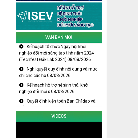
VĂN BẢN MỚI
Kế hoạch tổ chức Ngày hội khởi
nghiệp đổi mới sáng tạo tỉnh năm 2024
(Techfest Đắk Lắk 2024)
08/08/2026
KHAI MẠC TECHFEST 2024
Nghị quyết quy định nội dung và mức
TRAILER TECHFEST DAKLAK 2024
chi cho các ho
08/08/2026
OK1
Đắk Lắk - Tiềm năng và cơ hội đầu tư
Kế hoạch hỗ trợ hệ sinh thái khởi
ngày
nghiệp đổi mới s
08/08/2026
THANH NIÊN KHỞI NGHIỆP THÀNH
Quyết định kiện toàn Ban Chỉ đạo và
CÔNG TỪ MÔ HÌNH KINH TẾ TẬP THỂ
Tổ giúp việc B
08/08/2026
PHÁT HUY VAI TRÒ CỦA PHỤ NỮ
TRONG SÁNG TẠO KHỞI NGHIỆP, PHÁT
VIDEOS
TRIỂN KINH TẾ
Doanh nghiệp tp Buôn Ma Thuột tăng
cường kết nối với doanh nghiệp Hàn Quốc