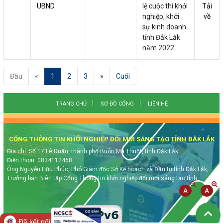
UBND
lệ cuộc thi khởi
Tải
nghiệp, khởi
về
sự kinh doanh
tỉnh Đắk Lắk
năm 2022
(current)
Đầu
«
1
2
3
»
Cuối
TRANG CHỦ
SƠ ĐỒ CỔNG
LIÊN HỆ
CỔNG THÔNG TIN KHỞI NGHIỆP ĐỔI MỚI SÁNG TẠO TỈNH ĐẮK LẮK
Địa chỉ: Số 17 Lê Duẩn, thành phố Buôn Ma Thuột, tỉnh Đắk Lắk
Điện thoại: 0834112468
Ông Nguyễn Hữu Phúc, Phó Giám đốc Sở Kế hoạch và Đầu tư tỉnh Đắk Lắk,
Trưởng ban Biên tập Cổng Thông tin khởi nghiệp đổi mới sáng tạo tỉnh
Đã kết nối EMC