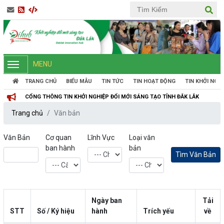
MENU
TRANG CHỦ
BIỂU MẪU
TIN TỨC
TIN HOẠT ĐỘNG
TIN KHỞI NGH
CỔNG THÔNG TIN KHỞI NGHIỆP ĐỔI MỚI SÁNG TẠO TỈNH ĐẮK LẮK
Trang chủ
Văn bản
Văn Bản
Cơ quan
Lĩnh Vực
Loại văn
ban hành
bản
Ngày ban
Tải
STT
Số / Ký hiệu
hành
Trích yếu
về