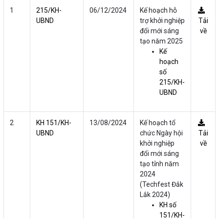
1
215/KH-
06/12/2024
Kế hoạch hỗ
UBND
trợ khởi nghiệp
Tải
đổi mới sáng
về
tạo năm 2025
Kế
hoạch
số
215/KH-
UBND
2
KH 151/KH-
13/08/2024
Kế hoạch tổ
UBND
chức Ngày hội
Tải
khởi nghiệp
về
đổi mới sáng
tạo tỉnh năm
2024
(Techfest Đắk
Lắk 2024)
KH số
151/KH-