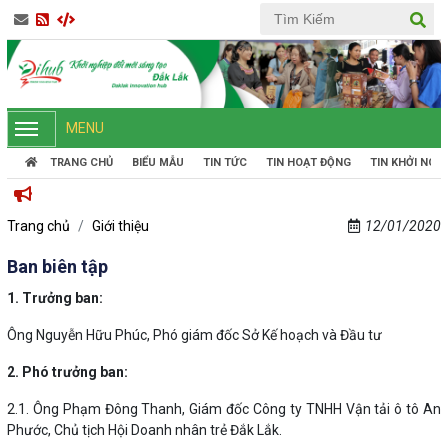
MENU
TRANG CHỦ
BIỂU MẪU
TIN TỨC
TIN HOẠT ĐỘNG
TIN KHỞI NGH
CỔNG TH
Trang chủ
Giới thiệu
12/01/2020
Ban biên tập
1. Trưởng ban:
Ông Nguyễn Hữu Phúc, Phó giám đốc Sở Kế hoạch và Đầu tư
2. Phó trưởng ban:
2.1. Ông Phạm Đông Thanh, Giám đốc Công ty TNHH Vận tải ô tô An
Phước, Chủ tịch Hội Doanh nhân trẻ Đắk Lắk.