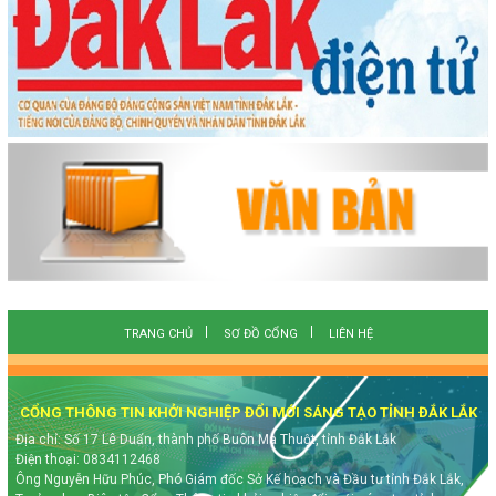
TRANG CHỦ
SƠ ĐỒ CỔNG
LIÊN HỆ
CỔNG THÔNG TIN KHỞI NGHIỆP ĐỔI MỚI SÁNG TẠO TỈNH ĐẮK LẮK
Địa chỉ: Số 17 Lê Duẩn, thành phố Buôn Ma Thuột, tỉnh Đắk Lắk
Điện thoại: 0834112468
Ông Nguyễn Hữu Phúc, Phó Giám đốc Sở Kế hoạch và Đầu tư tỉnh Đắk Lắk,