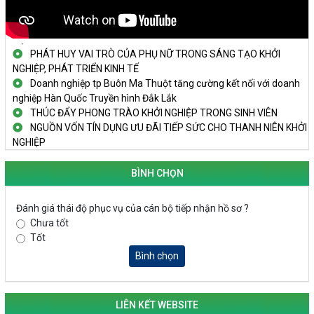
Đắk Lắk - Tiềm năng và cơ hội đầu tư ngày
THANH NIÊN KHỞI NGHIỆP THÀNH CÔNG TỪ MÔ HÌNH KINH TẾ
TẬP THỂ
PHÁT HUY VAI TRÒ CỦA PHỤ NỮ TRONG SÁNG TẠO KHỞI
NGHIỆP, PHÁT TRIỂN KINH TẾ
Doanh nghiệp tp Buôn Ma Thuột tăng cường kết nối với doanh
nghiệp Hàn Quốc Truyền hình Đắk Lắk
THÚC ĐẨY PHONG TRÀO KHỞI NGHIỆP TRONG SINH VIÊN
NGUỒN VỐN TÍN DỤNG ƯU ĐÃI TIẾP SỨC CHO THANH NIÊN KHỞI
NGHIỆP
LAN TỎA TINH THẦN KHỞI NGHIỆP TRONG THANH NIÊN TẠI
HUYỆN KRÔNG PẮC
BÌNH CHỌN
KHỞI NGHIỆP VỚI MÔ HÌNH NUÔI ỐC NHỒI
NHÌN LẠI HOẠT ĐỘNG KHỞI NGHIỆP ĐẮK LẮK GIAI ĐOẠN 2018-
Đánh giá thái độ phục vụ của cán bộ tiếp nhận hồ sơ ?
2020
Chưa tốt
KHAI MẠC TECHFEST 2024
Tốt
TRAILER TECHFEST DAKLAK 2024 OK1
Bình chọn
Đắk Lắk - Tiềm năng và cơ hội đầu tư ngày
THANH NIÊN KHỞI NGHIỆP THÀNH CÔNG TỪ MÔ HÌNH KINH TẾ
TẬP THỂ
LIÊN KẾT WEBSITE
PHÁT HUY VAI TRÒ CỦA PHỤ NỮ TRONG SÁNG TẠO KHỞI