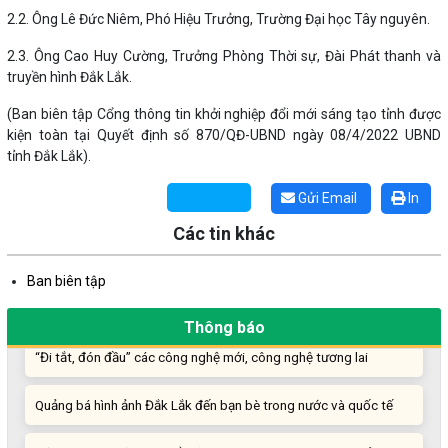
2.2. Ông Lê Đức Niêm, Phó Hiệu Trưởng, Trường Đại học Tây nguyên.
2.3. Ông Cao Huy Cường, Trưởng Phòng Thời sự, Đài Phát thanh và
truyền hình Đắk Lắk.
(Ban biên tập Cổng thông tin khởi nghiệp đổi mới sáng tạo tỉnh được
kiện toàn tại Quyết định số 870/QĐ-UBND ngày 08/4/2022 UBND
Những sáng tạo độc đáo từ “cây nhà lá vườn”
tỉnh Đắk Lắk).
Gam màu sáng trong bức tranh khởi nghiệp đổi mới sáng tạo
Gửi Email
In
Các tin khác
Khi khoa học - công nghệ chưa có sự đột phá
Ban biên tập
Chế biến sâu – Nâng cao giá trị nông sản
Thông báo
“Đi tắt, đón đầu” các công nghệ mới, công nghệ tương lai
Quảng bá hình ảnh Đắk Lắk đến bạn bè trong nước và quốc tế
Mời tham gia Hội chợ triển lãm chuyên ngành Cà phê và sản