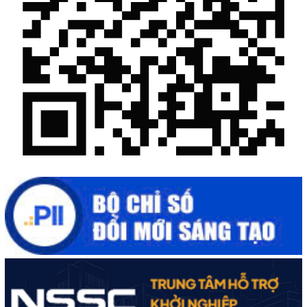
“Đi tắt, đón đầu” các công nghệ mới, công nghệ tương lai
Quảng bá hình ảnh Đắk Lắk đến bạn bè trong nước và quốc tế
Mời tham gia Hội chợ triển lãm chuyên ngành Cà phê và sản
phẩm OCOP năm 2025
Kịch bản tăng trưởng kinh tế năm 2025: Khơi thông mọi nguồn
lực cho phát triển
Đắk Lắk xây dựng kịch bản tăng trưởng kinh tế - xã hội năm
2025 đạt 8% trở lên
Cuộc thi trực tuyến tìm hiểu “50 năm Chiến thắng Buôn Ma
Thuột, giải phóng tỉnh Đắk Lắk (10/3/1975 - 10/3/2025)"