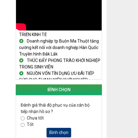
THANH NIÊN KHỞI NGHIỆP THÀNH
CÔNG TỪ MÔ HÌNH KINH TẾ TẬP THỂ
PHÁT HUY VAI TRÒ CỦA PHỤ NỮ
TRONG SÁNG TẠO KHỞI NGHIỆP, PHÁT
TRIỂN KINH TẾ
Doanh nghiệp tp Buôn Ma Thuột tăng
cường kết nối với doanh nghiệp Hàn Quốc
Truyền hình Đắk Lắk
THÚC ĐẨY PHONG TRÀO KHỞI NGHIỆP
TRONG SINH VIÊN
NGUỒN VỐN TÍN DỤNG ƯU ĐÃI TIẾP
SỨC CHO THANH NIÊN KHỞI NGHIỆP
LAN TỎA TINH THẦN KHỞI NGHIỆP
TRONG THANH NIÊN TẠI HUYỆN KRÔNG
BÌNH CHỌN
PẮC
KHỞI NGHIỆP VỚI MÔ HÌNH NUÔI ỐC
Đánh giá thái độ phục vụ của cán bộ
NHỒI
tiếp nhận hồ sơ ?
NHÌN LẠI HOẠT ĐỘNG KHỞI NGHIỆP
Chưa tốt
ĐẮK LẮK GIAI ĐOẠN 2018-2020
Tốt
KHAI MẠC TECHFEST 2024
Bình chọn