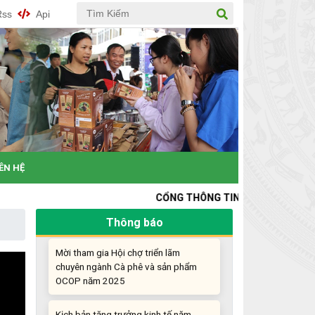
nghiệp đổi mới sáng tạo
Rss
Api
Khi khoa học - công nghệ chưa có sự
đột phá
Chế biến sâu – Nâng cao giá trị nông
sản
“Đi tắt, đón đầu” các công nghệ mới,
công nghệ tương lai
IÊN HỆ
Quảng bá hình ảnh Đắk Lắk đến bạn
CỔNG THÔNG TIN KHỞI NGHIỆP ĐỔI MỚI SÁNG
bè trong nước và quốc tế
Thông báo
Mời tham gia Hội chợ triển lãm
chuyên ngành Cà phê và sản phẩm
OCOP năm 2025
Kịch bản tăng trưởng kinh tế năm
2025: Khơi thông mọi nguồn lực cho