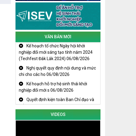
Cuộc thi trực tuyến tìm hiểu “50 năm
Chiến thắng Buôn Ma Thuột, giải
phóng tỉnh Đắk Lắk (10/3/1975 -
10/3/2025)"
VĂN BẢN MỚI
Kế hoạch tổ chức Ngày hội khởi
nghiệp đổi mới sáng tạo tỉnh năm 2024
(Techfest Đắk Lắk 2024)
06/08/2026
Nghị quyết quy định nội dung và mức
chi cho các ho
06/08/2026
Kế hoạch hỗ trợ hệ sinh thái khởi
nghiệp đổi mới s
06/08/2026
Quyết định kiện toàn Ban Chỉ đạo và
Tổ giúp việc B
06/08/2026
KHAI MẠC TECHFEST 2024
VIDEOS
TRAILER TECHFEST DAKLAK 2024
OK1
Đắk Lắk - Tiềm năng và cơ hội đầu tư
ngày