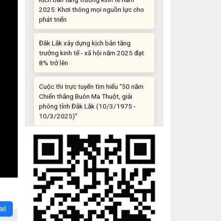
phát triển
Đắk Lắk xây dựng kịch bản tăng
trưởng kinh tế - xã hội năm 2025 đạt
8% trở lên
Cuộc thi trực tuyến tìm hiểu “50 năm
Chiến thắng Buôn Ma Thuột, giải
phóng tỉnh Đắk Lắk (10/3/1975 -
10/3/2025)"
Những sáng tạo độc đáo từ “cây nhà
lá vườn”
Gam màu sáng trong bức tranh khởi
nghiệp đổi mới sáng tạo
Khi khoa học - công nghệ chưa có sự
đột phá
il