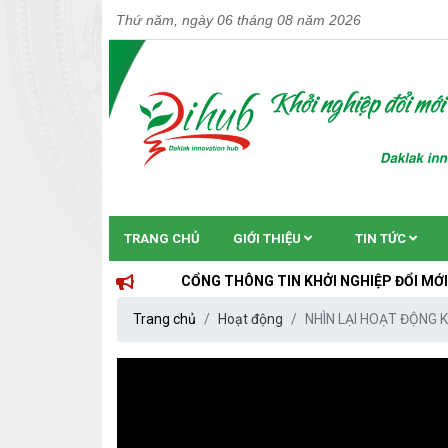
Thứ năm, ngày 06 tháng 08 năm 2026
TRANG CHỦ
GIỚI THIỆU
TIN TỨC
CỔNG THÔNG TIN KHỞI NGHIỆP ĐỔI MỚI SÁNG TẠO 
Trang chủ
Hoạt động
NHÌN LẠI HOẠT ĐỘNG K