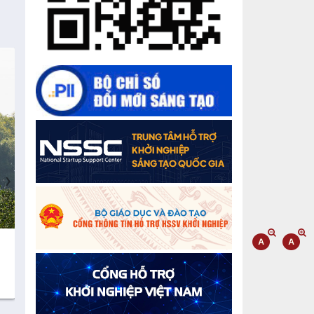
Chế biến sâu – Nâng cao giá trị nông
sản
“Đi tắt, đón đầu” các công nghệ mới,
công nghệ tương lai
Quảng bá hình ảnh Đắk Lắk đến bạn
bè trong nước và quốc tế
Mời tham gia Hội chợ triển lãm
chuyên ngành Cà phê và sản phẩm
›
OCOP năm 2025
Kịch bản tăng trưởng kinh tế năm
2025: Khơi thông mọi nguồn lực cho
phát triển
Cà phê đặc sản Việt Nam
Gạo sạch Thăng B
100% Robusta
Đắk Lắk xây dựng kịch bản tăng
trưởng kinh tế - xã hội năm 2025 đạt
8% trở lên