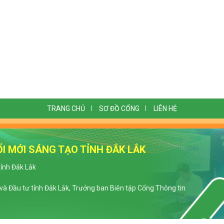
TRANG CHỦ
SƠ ĐỒ CỔNG
LIÊN HỆ
I MỚI SÁNG TẠO TỈNH ĐẮK LẮK
tỉnh Đắk Lắk
à Đầu tư tỉnh Đắk Lắk, Trưởng ban Biên tập Cổng Thông tin