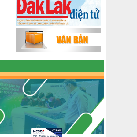
ĐẮK LẮK GIAI ĐOẠN 2018-2020