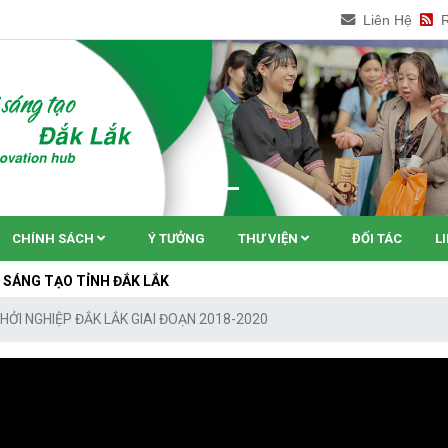
Liên Hệ
CHÍNH SÁCH
Ý TƯỞNG
THƯ VIỆN
ĐỐI TÁC
L
TỈNH ĐẮK LẮK
HỞI NGHIỆP ĐẮK LẮK GIAI ĐOẠN 2018-2020