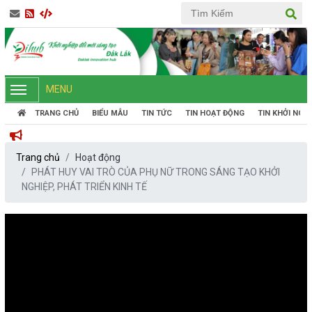
MENU
TRANG CHỦ
BIỂU MẪU
TIN TỨC
TIN HOẠT ĐỘNG
TIN KHỞI NGH
Trang chủ
Hoạt động
PHÁT HUY VAI TRÒ CỦA PHỤ NỮ TRONG SÁNG TẠO KHỞI
NGHIỆP, PHÁT TRIỂN KINH TẾ