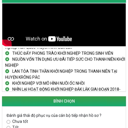
TRAILER TECHFEST DAKLAK 2024 OK1
Đắk Lắk - Tiềm năng và cơ hội đầu tư ngày
THANH NIÊN KHỞI NGHIỆP THÀNH CÔNG TỪ MÔ HÌNH KINH TẾ
TẬP THỂ
PHÁT HUY VAI TRÒ CỦA PHỤ NỮ TRONG SÁNG TẠO KHỞI
NGHIỆP, PHÁT TRIỂN KINH TẾ
Doanh nghiệp tp Buôn Ma Thuột tăng cường kết nối với doanh
nghiệp Hàn Quốc Truyền hình Đắk Lắk
THÚC ĐẨY PHONG TRÀO KHỞI NGHIỆP TRONG SINH VIÊN
NGUỒN VỐN TÍN DỤNG ƯU ĐÃI TIẾP SỨC CHO THANH NIÊN KHỞI
NGHIỆP
LAN TỎA TINH THẦN KHỞI NGHIỆP TRONG THANH NIÊN TẠI
HUYỆN KRÔNG PẮC
KHỞI NGHIỆP VỚI MÔ HÌNH NUÔI ỐC NHỒI
NHÌN LẠI HOẠT ĐỘNG KHỞI NGHIỆP ĐẮK LẮK GIAI ĐOẠN 2018-
2020
BÌNH CHỌN
KHAI MẠC TECHFEST 2024
TRAILER TECHFEST DAKLAK 2024 OK1
Đánh giá thái độ phục vụ của cán bộ tiếp nhận hồ sơ ?
Đắk Lắk - Tiềm năng và cơ hội đầu tư ngày
Chưa tốt
THANH NIÊN KHỞI NGHIỆP THÀNH CÔNG TỪ MÔ HÌNH KINH TẾ
Tốt
TẬP THỂ