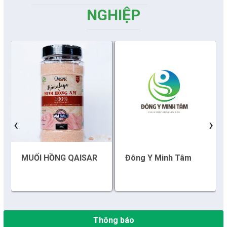
NGHIỆP
Những sáng tạo độc đáo từ “cây nhà lá vườn”
Gam màu sáng trong bức tranh khởi nghiệp đổi mới sáng tạo
Khi khoa học - công nghệ chưa có sự đột phá
Chế biến sâu – Nâng cao giá trị nông sản
‹
›
“Đi tắt, đón đầu” các công nghệ mới, công nghệ tương lai
MUỐI HỒNG QAISAR
Đông Y Minh Tâm
Quảng bá hình ảnh Đắk Lắk đến bạn bè trong nước và quốc tế
Mời tham gia Hội chợ triển lãm chuyên ngành Cà phê và sản
phẩm OCOP năm 2025
Thông báo
Kịch bản tăng trưởng kinh tế năm 2025: Khơi thông mọi nguồn