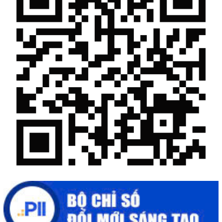
Mời tham gia Hội chợ triển lãm chuyên ngành Cà phê và sản
phẩm OCOP năm 2025
Kịch bản tăng trưởng kinh tế năm 2025: Khơi thông mọi nguồn
lực cho phát triển
Đắk Lắk xây dựng kịch bản tăng trưởng kinh tế - xã hội năm
2025 đạt 8% trở lên
Cuộc thi trực tuyến tìm hiểu “50 năm Chiến thắng Buôn Ma
Thuột, giải phóng tỉnh Đắk Lắk (10/3/1975 - 10/3/2025)"