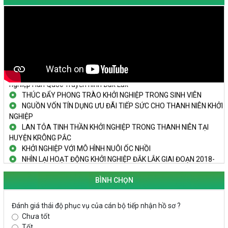
TRAILER TECHFEST DAKLAK 2024 OK1
Đắk Lắk - Tiềm năng và cơ hội đầu tư ngày
THANH NIÊN KHỞI NGHIỆP THÀNH CÔNG TỪ MÔ HÌNH KINH TẾ
TẬP THỂ
PHÁT HUY VAI TRÒ CỦA PHỤ NỮ TRONG SÁNG TẠO KHỞI
NGHIỆP, PHÁT TRIỂN KINH TẾ
Doanh nghiệp tp Buôn Ma Thuột tăng cường kết nối với doanh
nghiệp Hàn Quốc Truyền hình Đắk Lắk
THÚC ĐẨY PHONG TRÀO KHỞI NGHIỆP TRONG SINH VIÊN
NGUỒN VỐN TÍN DỤNG ƯU ĐÃI TIẾP SỨC CHO THANH NIÊN KHỞI
NGHIỆP
LAN TỎA TINH THẦN KHỞI NGHIỆP TRONG THANH NIÊN TẠI
HUYỆN KRÔNG PẮC
KHỞI NGHIỆP VỚI MÔ HÌNH NUÔI ỐC NHỒI
NHÌN LẠI HOẠT ĐỘNG KHỞI NGHIỆP ĐẮK LẮK GIAI ĐOẠN 2018-
2020
BÌNH CHỌN
KHAI MẠC TECHFEST 2024
TRAILER TECHFEST DAKLAK 2024 OK1
Đánh giá thái độ phục vụ của cán bộ tiếp nhận hồ sơ ?
Đắk Lắk - Tiềm năng và cơ hội đầu tư ngày
Chưa tốt
THANH NIÊN KHỞI NGHIỆP THÀNH CÔNG TỪ MÔ HÌNH KINH TẾ
Tốt
TẬP THỂ