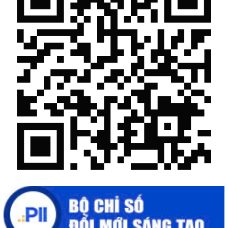
Mời tham gia Hội chợ triển lãm chuyên ngành Cà phê và sản
phẩm OCOP năm 2025
Kịch bản tăng trưởng kinh tế năm 2025: Khơi thông mọi nguồn
lực cho phát triển
Đắk Lắk xây dựng kịch bản tăng trưởng kinh tế - xã hội năm
2025 đạt 8% trở lên
Cuộc thi trực tuyến tìm hiểu “50 năm Chiến thắng Buôn Ma
Thuột, giải phóng tỉnh Đắk Lắk (10/3/1975 - 10/3/2025)"