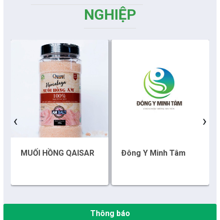
NGHIỆP
Những sáng tạo độc đáo từ “cây nhà lá vườn”
Gam màu sáng trong bức tranh khởi nghiệp đổi mới sáng tạo
Khi khoa học - công nghệ chưa có sự đột phá
Chế biến sâu – Nâng cao giá trị nông sản
‹
›
“Đi tắt, đón đầu” các công nghệ mới, công nghệ tương lai
MUỐI HỒNG QAISAR
Đông Y Minh Tâm
Quảng bá hình ảnh Đắk Lắk đến bạn bè trong nước và quốc tế
Mời tham gia Hội chợ triển lãm chuyên ngành Cà phê và sản
phẩm OCOP năm 2025
Thông báo
Kịch bản tăng trưởng kinh tế năm 2025: Khơi thông mọi nguồn