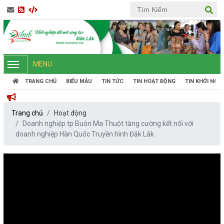
MENU
TRANG CHỦ
BIỂU MẪU
TIN TỨC
TIN HOẠT ĐỘNG
TIN KHỞI NGH
Trang chủ
Hoạt động
Doanh nghiệp tp Buôn Ma Thuột tăng cường kết nối với
doanh nghiệp Hàn Quốc Truyền hình Đắk Lắk