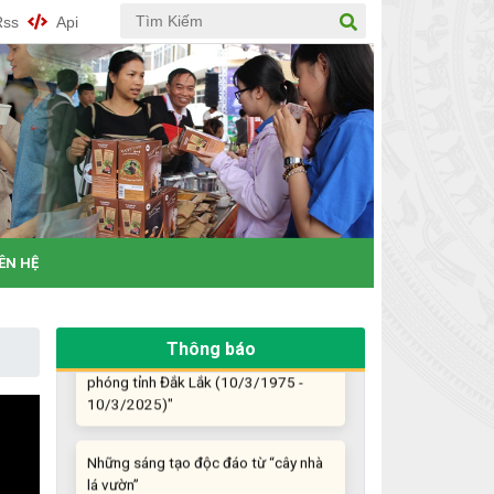
Mời tham gia Hội chợ triển lãm
Rss
Api
chuyên ngành Cà phê và sản phẩm
OCOP năm 2025
Kịch bản tăng trưởng kinh tế năm
2025: Khơi thông mọi nguồn lực cho
phát triển
Đắk Lắk xây dựng kịch bản tăng
trưởng kinh tế - xã hội năm 2025 đạt
8% trở lên
IÊN HỆ
Cuộc thi trực tuyến tìm hiểu “50 năm
CỔNG THÔNG TIN KHỞI NGHIỆP ĐỔI MỚ
Chiến thắng Buôn Ma Thuột, giải
Thông báo
phóng tỉnh Đắk Lắk (10/3/1975 -
10/3/2025)"
Những sáng tạo độc đáo từ “cây nhà
lá vườn”