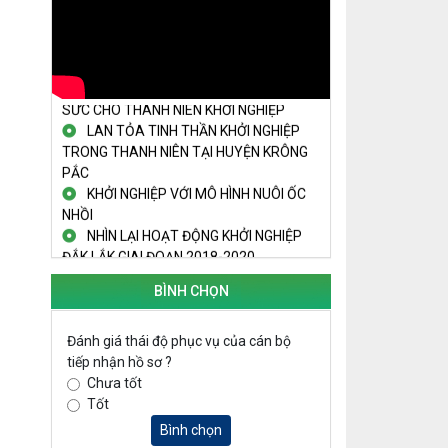
Truyền hình Đắk Lắk
THÚC ĐẨY PHONG TRÀO KHỞI NGHIỆP
TRONG SINH VIÊN
NGUỒN VỐN TÍN DỤNG ƯU ĐÃI TIẾP
SỨC CHO THANH NIÊN KHỞI NGHIỆP
LAN TỎA TINH THẦN KHỞI NGHIỆP
TRONG THANH NIÊN TẠI HUYỆN KRÔNG
PẮC
KHỞI NGHIỆP VỚI MÔ HÌNH NUÔI ỐC
NHỒI
NHÌN LẠI HOẠT ĐỘNG KHỞI NGHIỆP
ĐẮK LẮK GIAI ĐOẠN 2018-2020
KHAI MẠC TECHFEST 2024
BÌNH CHỌN
TRAILER TECHFEST DAKLAK 2024
OK1
Đánh giá thái độ phục vụ của cán bộ
Đắk Lắk - Tiềm năng và cơ hội đầu tư
tiếp nhận hồ sơ ?
ngày
Chưa tốt
THANH NIÊN KHỞI NGHIỆP THÀNH
Tốt
CÔNG TỪ MÔ HÌNH KINH TẾ TẬP THỂ
PHÁT HUY VAI TRÒ CỦA PHỤ NỮ
Bình chọn
TRONG SÁNG TẠO KHỞI NGHIỆP, PHÁT