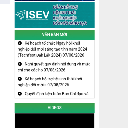
VĂN BẢN MỚI
Kế hoạch tổ chức Ngày hội khởi
nghiệp đổi mới sáng tạo tỉnh năm 2024
(Techfest Đắk Lắk 2024)
07/08/2026
KHAI MẠC TECHFEST 2024
Nghị quyết quy định nội dung và mức
TRAILER TECHFEST DAKLAK 2024
chi cho các ho
07/08/2026
OK1
Đắk Lắk - Tiềm năng và cơ hội đầu tư
Kế hoạch hỗ trợ hệ sinh thái khởi
ngày
nghiệp đổi mới s
07/08/2026
THANH NIÊN KHỞI NGHIỆP THÀNH
Quyết định kiện toàn Ban Chỉ đạo và
CÔNG TỪ MÔ HÌNH KINH TẾ TẬP THỂ
Tổ giúp việc B
07/08/2026
PHÁT HUY VAI TRÒ CỦA PHỤ NỮ
TRONG SÁNG TẠO KHỞI NGHIỆP, PHÁT
VIDEOS
TRIỂN KINH TẾ
Doanh nghiệp tp Buôn Ma Thuột tăng
cường kết nối với doanh nghiệp Hàn Quốc