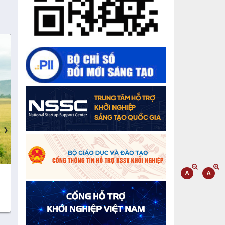
2025: Khơi thông mọi nguồn lực cho
phát triển
Đắk Lắk xây dựng kịch bản tăng
trưởng kinh tế - xã hội năm 2025 đạt
8% trở lên
Cuộc thi trực tuyến tìm hiểu “50 năm
Chiến thắng Buôn Ma Thuột, giải
phóng tỉnh Đắk Lắk (10/3/1975 -
10/3/2025)"
›
Cà phê Serepok cao cấp
Sô cô la sữa hòa t