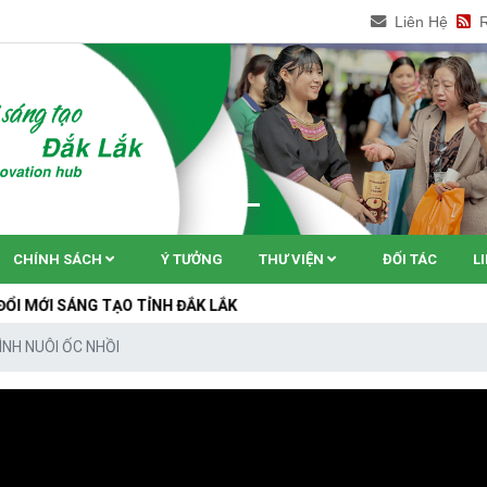
Liên Hệ
CHÍNH SÁCH
Ý TƯỞNG
THƯ VIỆN
ĐỐI TÁC
L
 TẠO TỈNH ĐẮK LẮK
ÌNH NUÔI ỐC NHỒI