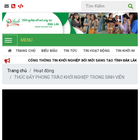
MENU
TRANG CHỦ
BIỂU MẪU
TIN TỨC
TIN HOẠT ĐỘNG
TIN KHỞI NGH
CỔNG THÔNG TIN KHỞI NGHIỆP ĐỔI MỚI SÁNG TẠO TỈNH ĐẮK LẮK
Trang chủ
Hoạt động
THÚC ĐẨY PHONG TRÀO KHỞI NGHIỆP TRONG SINH VIÊN