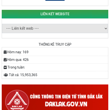
HUYỆN KRÔNG PẮC
KHỞI NGHIỆP VỚI MÔ HÌNH NUÔI ỐC NHỒI
NHÌN LẠI HOẠT ĐỘNG KHỞI NGHIỆP ĐẮK LẮK GIAI ĐOẠN 2018-
LIÊN KẾT WEBSITE
2020
THỐNG KÊ TRUY CẬP
Hôm nay:
169
Hôm qua:
426
Trong tuần:
Tất cả:
15,953,365