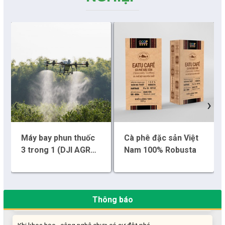
‹
›
Máy bay phun thuốc
Cà phê đặc sản Việt
3 trong 1 (DJI AGRAS
Nam 100% Robusta
T40)
Những sáng tạo độc đáo từ “cây nhà lá vườn”
Gam màu sáng trong bức tranh khởi nghiệp đổi mới sáng tạo
Thông báo
Khi khoa học - công nghệ chưa có sự đột phá