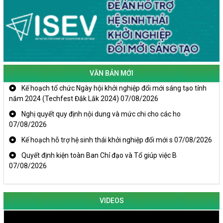
VĂN BẢN MỚI
Kế hoạch tổ chức Ngày hội khởi nghiệp đổi mới sáng tạo tỉnh
năm 2024 (Techfest Đắk Lắk 2024)
07/08/2026
Nghị quyết quy định nội dung và mức chi cho các ho
07/08/2026
KHAI MẠC TECHFEST 2024
Kế hoạch hỗ trợ hệ sinh thái khởi nghiệp đổi mới s
07/08/2026
TRAILER TECHFEST DAKLAK 2024 OK1
Đắk Lắk - Tiềm năng và cơ hội đầu tư ngày
Quyết định kiện toàn Ban Chỉ đạo và Tổ giúp việc B
THANH NIÊN KHỞI NGHIỆP THÀNH CÔNG TỪ MÔ HÌNH KINH TẾ
07/08/2026
TẬP THỂ
PHÁT HUY VAI TRÒ CỦA PHỤ NỮ TRONG SÁNG TẠO KHỞI
NGHIỆP, PHÁT TRIỂN KINH TẾ
VIDEOS
Doanh nghiệp tp Buôn Ma Thuột tăng cường kết nối với doanh
nghiệp Hàn Quốc Truyền hình Đắk Lắk