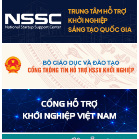
Cuộc thi trực tuyến tìm hiểu “50 năm Chiến thắng Buôn Ma
Thuột, giải phóng tỉnh Đắk Lắk (10/3/1975 - 10/3/2025)"