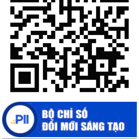
Những sáng tạo độc đáo từ “cây nhà lá vườn”
Gam màu sáng trong bức tranh khởi nghiệp đổi mới sáng tạo
Khi khoa học - công nghệ chưa có sự đột phá
Chế biến sâu – Nâng cao giá trị nông sản
“Đi tắt, đón đầu” các công nghệ mới, công nghệ tương lai
Quảng bá hình ảnh Đắk Lắk đến bạn bè trong nước và quốc tế
Mời tham gia Hội chợ triển lãm chuyên ngành Cà phê và sản
phẩm OCOP năm 2025
Kịch bản tăng trưởng kinh tế năm 2025: Khơi thông mọi nguồn
lực cho phát triển
Đắk Lắk xây dựng kịch bản tăng trưởng kinh tế - xã hội năm
2025 đạt 8% trở lên