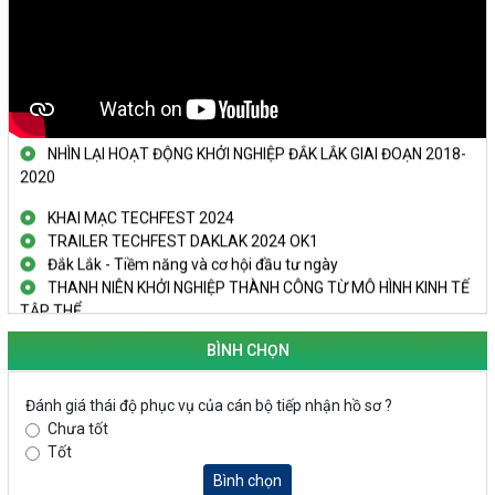
THÚC ĐẨY PHONG TRÀO KHỞI NGHIỆP TRONG SINH VIÊN
NGUỒN VỐN TÍN DỤNG ƯU ĐÃI TIẾP SỨC CHO THANH NIÊN KHỞI
NGHIỆP
LAN TỎA TINH THẦN KHỞI NGHIỆP TRONG THANH NIÊN TẠI
HUYỆN KRÔNG PẮC
KHỞI NGHIỆP VỚI MÔ HÌNH NUÔI ỐC NHỒI
NHÌN LẠI HOẠT ĐỘNG KHỞI NGHIỆP ĐẮK LẮK GIAI ĐOẠN 2018-
2020
KHAI MẠC TECHFEST 2024
TRAILER TECHFEST DAKLAK 2024 OK1
Đắk Lắk - Tiềm năng và cơ hội đầu tư ngày
THANH NIÊN KHỞI NGHIỆP THÀNH CÔNG TỪ MÔ HÌNH KINH TẾ
TẬP THỂ
PHÁT HUY VAI TRÒ CỦA PHỤ NỮ TRONG SÁNG TẠO KHỞI
NGHIỆP, PHÁT TRIỂN KINH TẾ
BÌNH CHỌN
Doanh nghiệp tp Buôn Ma Thuột tăng cường kết nối với doanh
nghiệp Hàn Quốc Truyền hình Đắk Lắk
Đánh giá thái độ phục vụ của cán bộ tiếp nhận hồ sơ ?
THÚC ĐẨY PHONG TRÀO KHỞI NGHIỆP TRONG SINH VIÊN
Chưa tốt
NGUỒN VỐN TÍN DỤNG ƯU ĐÃI TIẾP SỨC CHO THANH NIÊN KHỞI
Tốt
NGHIỆP
Bình chọn
LAN TỎA TINH THẦN KHỞI NGHIỆP TRONG THANH NIÊN TẠI