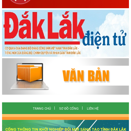
TRANG CHỦ
SƠ ĐỒ CỔNG
LIÊN HỆ
CỔNG THÔNG TIN KHỞI NGHIỆP ĐỔI MỚI SÁNG TẠO TỈNH ĐẮK LẮK