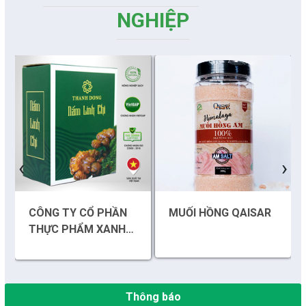
NGHIỆP
Những sáng tạo độc đáo từ “cây nhà lá vườn”
‹
›
Gam màu sáng trong bức tranh khởi nghiệp đổi mới sáng tạo
CÔNG TY CỔ PHẦN
MUỐI HỒNG QAISAR
Khi khoa học - công nghệ chưa có sự đột phá
THỰC PHẨM XANH
THÀNH ĐỒNG
Chế biến sâu – Nâng cao giá trị nông sản
“Đi tắt, đón đầu” các công nghệ mới, công nghệ tương lai
Thông báo