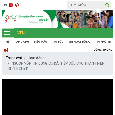
MENU
TRANG CHỦ
BIỂU MẪU
TIN TỨC
TIN HOẠT ĐỘNG
TIN KHỞI NGH
CỔNG THÔNG TIN KHỞI NGHIỆP
Trang chủ
Hoạt động
NGUỒN VỐN TÍN DỤNG ƯU ĐÃI TIẾP SỨC CHO THANH NIÊN
KHỞI NGHIỆP