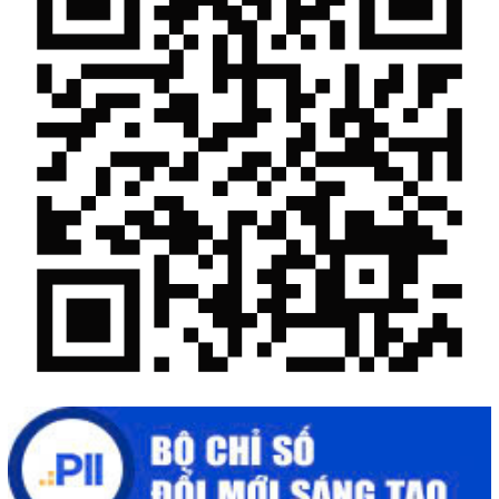
Chế biến sâu – Nâng cao giá trị nông sản
“Đi tắt, đón đầu” các công nghệ mới, công nghệ tương lai
Quảng bá hình ảnh Đắk Lắk đến bạn bè trong nước và quốc tế
Mời tham gia Hội chợ triển lãm chuyên ngành Cà phê và sản
phẩm OCOP năm 2025
Kịch bản tăng trưởng kinh tế năm 2025: Khơi thông mọi nguồn
lực cho phát triển
Đắk Lắk xây dựng kịch bản tăng trưởng kinh tế - xã hội năm
2025 đạt 8% trở lên
Cuộc thi trực tuyến tìm hiểu “50 năm Chiến thắng Buôn Ma
Thuột, giải phóng tỉnh Đắk Lắk (10/3/1975 - 10/3/2025)"