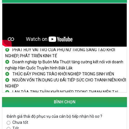
KHAI MẠC TECHFEST 2024
TRAILER TECHFEST DAKLAK 2024 OK1
Đắk Lắk - Tiềm năng và cơ hội đầu tư ngày
THANH NIÊN KHỞI NGHIỆP THÀNH CÔNG TỪ MÔ HÌNH KINH TẾ
TẬP THỂ
PHÁT HUY VAI TRÒ CỦA PHỤ NỮ TRONG SÁNG TẠO KHỞI
NGHIỆP, PHÁT TRIỂN KINH TẾ
Doanh nghiệp tp Buôn Ma Thuột tăng cường kết nối với doanh
nghiệp Hàn Quốc Truyền hình Đắk Lắk
THÚC ĐẨY PHONG TRÀO KHỞI NGHIỆP TRONG SINH VIÊN
NGUỒN VỐN TÍN DỤNG ƯU ĐÃI TIẾP SỨC CHO THANH NIÊN KHỞI
NGHIỆP
LAN TỎA TINH THẦN KHỞI NGHIỆP TRONG THANH NIÊN TẠI
HUYỆN KRÔNG PẮC
KHỞI NGHIỆP VỚI MÔ HÌNH NUÔI ỐC NHỒI
BÌNH CHỌN
NHÌN LẠI HOẠT ĐỘNG KHỞI NGHIỆP ĐẮK LẮK GIAI ĐOẠN 2018-
2020
Đánh giá thái độ phục vụ của cán bộ tiếp nhận hồ sơ ?
Chưa tốt
KHAI MẠC TECHFEST 2024
Tốt