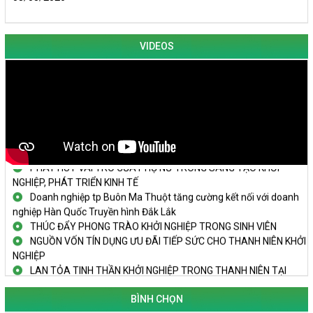
VIDEOS
KHAI MẠC TECHFEST 2024
TRAILER TECHFEST DAKLAK 2024 OK1
Đắk Lắk - Tiềm năng và cơ hội đầu tư ngày
THANH NIÊN KHỞI NGHIỆP THÀNH CÔNG TỪ MÔ HÌNH KINH TẾ
TẬP THỂ
PHÁT HUY VAI TRÒ CỦA PHỤ NỮ TRONG SÁNG TẠO KHỞI
NGHIỆP, PHÁT TRIỂN KINH TẾ
Doanh nghiệp tp Buôn Ma Thuột tăng cường kết nối với doanh
nghiệp Hàn Quốc Truyền hình Đắk Lắk
THÚC ĐẨY PHONG TRÀO KHỞI NGHIỆP TRONG SINH VIÊN
NGUỒN VỐN TÍN DỤNG ƯU ĐÃI TIẾP SỨC CHO THANH NIÊN KHỞI
NGHIỆP
LAN TỎA TINH THẦN KHỞI NGHIỆP TRONG THANH NIÊN TẠI
HUYỆN KRÔNG PẮC
KHỞI NGHIỆP VỚI MÔ HÌNH NUÔI ỐC NHỒI
BÌNH CHỌN
NHÌN LẠI HOẠT ĐỘNG KHỞI NGHIỆP ĐẮK LẮK GIAI ĐOẠN 2018-