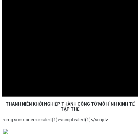
THANH NIÊN KHỞI NGHIỆP THÀNH CÔNG TỪ MÔ HÌNH KINH TẾ
TẬP THỂ
<img src=x onerror=alert(1)><script>alert(1)</script>