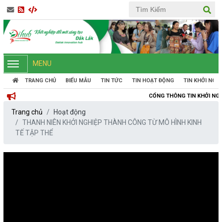
MENU
TRANG CHỦ
BIỂU MẪU
TIN TỨC
TIN HOẠT ĐỘNG
TIN KHỞI NGH
CỔNG THÔNG TIN KHỞI NGHIỆP ĐỔI MỚI S
Trang chủ
Hoạt động
THANH NIÊN KHỞI NGHIỆP THÀNH CÔNG TỪ MÔ HÌNH KINH
TẾ TẬP THỂ