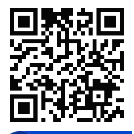
Gam màu sáng trong bức tranh khởi nghiệp đổi mới sáng tạo
Khi khoa học - công nghệ chưa có sự đột phá
Chế biến sâu – Nâng cao giá trị nông sản
“Đi tắt, đón đầu” các công nghệ mới, công nghệ tương lai
Quảng bá hình ảnh Đắk Lắk đến bạn bè trong nước và quốc tế
Mời tham gia Hội chợ triển lãm chuyên ngành Cà phê và sản
phẩm OCOP năm 2025
Kịch bản tăng trưởng kinh tế năm 2025: Khơi thông mọi nguồn
lực cho phát triển
Đắk Lắk xây dựng kịch bản tăng trưởng kinh tế - xã hội năm
2025 đạt 8% trở lên