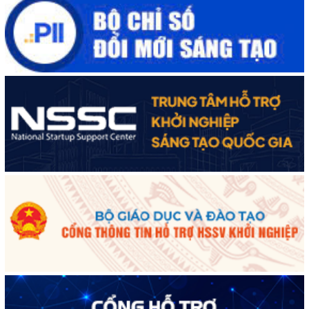
Cuộc thi trực tuyến tìm hiểu “50 năm Chiến thắng Buôn Ma
Thuột, giải phóng tỉnh Đắk Lắk (10/3/1975 - 10/3/2025)"