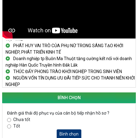
KHAI MẠC TECHFEST 2024
TRAILER TECHFEST DAKLAK 2024 OK1
Đắk Lắk - Tiềm năng và cơ hội đầu tư ngày
THANH NIÊN KHỞI NGHIỆP THÀNH CÔNG TỪ MÔ HÌNH KINH TẾ
TẬP THỂ
PHÁT HUY VAI TRÒ CỦA PHỤ NỮ TRONG SÁNG TẠO KHỞI
NGHIỆP, PHÁT TRIỂN KINH TẾ
Doanh nghiệp tp Buôn Ma Thuột tăng cường kết nối với doanh
nghiệp Hàn Quốc Truyền hình Đắk Lắk
THÚC ĐẨY PHONG TRÀO KHỞI NGHIỆP TRONG SINH VIÊN
NGUỒN VỐN TÍN DỤNG ƯU ĐÃI TIẾP SỨC CHO THANH NIÊN KHỞI
NGHIỆP
LAN TỎA TINH THẦN KHỞI NGHIỆP TRONG THANH NIÊN TẠI
HUYỆN KRÔNG PẮC
BÌNH CHỌN
KHỞI NGHIỆP VỚI MÔ HÌNH NUÔI ỐC NHỒI
NHÌN LẠI HOẠT ĐỘNG KHỞI NGHIỆP ĐẮK LẮK GIAI ĐOẠN 2018-
Đánh giá thái độ phục vụ của cán bộ tiếp nhận hồ sơ ?
2020
Chưa tốt
KHAI MẠC TECHFEST 2024
Tốt
TRAILER TECHFEST DAKLAK 2024 OK1
Bình chọn