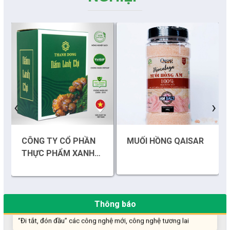
‹
›
Những sáng tạo độc đáo từ “cây nhà lá vườn”
Gam màu sáng trong bức tranh khởi nghiệp đổi mới sáng tạo
CÔNG TY CỔ PHẦN
MUỐI HỒNG QAISAR
THỰC PHẨM XANH
Khi khoa học - công nghệ chưa có sự đột phá
THÀNH ĐỒNG
Chế biến sâu – Nâng cao giá trị nông sản
Thông báo
“Đi tắt, đón đầu” các công nghệ mới, công nghệ tương lai