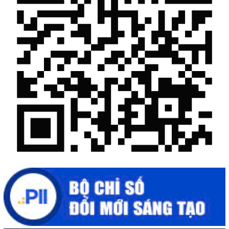
Chế biến sâu – Nâng cao giá trị nông sản
“Đi tắt, đón đầu” các công nghệ mới, công nghệ tương lai
Quảng bá hình ảnh Đắk Lắk đến bạn bè trong nước và quốc tế
Mời tham gia Hội chợ triển lãm chuyên ngành Cà phê và sản
phẩm OCOP năm 2025
Kịch bản tăng trưởng kinh tế năm 2025: Khơi thông mọi nguồn
lực cho phát triển
Đắk Lắk xây dựng kịch bản tăng trưởng kinh tế - xã hội năm
2025 đạt 8% trở lên
Cuộc thi trực tuyến tìm hiểu “50 năm Chiến thắng Buôn Ma
Thuột, giải phóng tỉnh Đắk Lắk (10/3/1975 - 10/3/2025)"