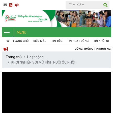
MENU
TRANG CHỦ
BIỂU MẪU
TIN TỨC
TIN HOẠT ĐỘNG
TIN KHỞI NGH
CỔNG THÔNG TIN KHỞI NGHIỆP ĐỔI MỚI SÁ
Trang chủ
Hoạt động
KHỞI NGHIỆP VỚI MÔ HÌNH NUÔI ỐC NHỒI