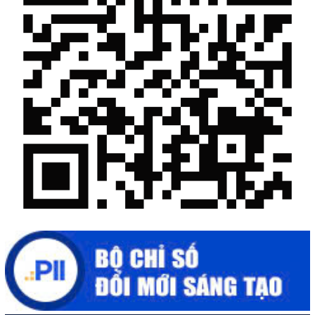
“Đi tắt, đón đầu” các công nghệ mới, công nghệ tương lai
Quảng bá hình ảnh Đắk Lắk đến bạn bè trong nước và quốc tế
Mời tham gia Hội chợ triển lãm chuyên ngành Cà phê và sản
phẩm OCOP năm 2025
Kịch bản tăng trưởng kinh tế năm 2025: Khơi thông mọi nguồn
lực cho phát triển
Đắk Lắk xây dựng kịch bản tăng trưởng kinh tế - xã hội năm
2025 đạt 8% trở lên
Cuộc thi trực tuyến tìm hiểu “50 năm Chiến thắng Buôn Ma
Thuột, giải phóng tỉnh Đắk Lắk (10/3/1975 - 10/3/2025)"