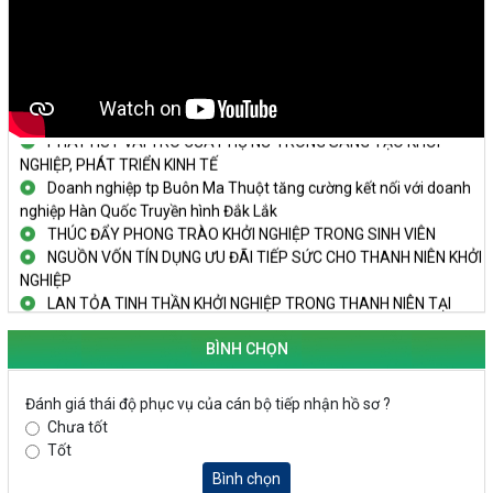
KHAI MẠC TECHFEST 2024
TRAILER TECHFEST DAKLAK 2024 OK1
Đắk Lắk - Tiềm năng và cơ hội đầu tư ngày
THANH NIÊN KHỞI NGHIỆP THÀNH CÔNG TỪ MÔ HÌNH KINH TẾ
TẬP THỂ
PHÁT HUY VAI TRÒ CỦA PHỤ NỮ TRONG SÁNG TẠO KHỞI
NGHIỆP, PHÁT TRIỂN KINH TẾ
Doanh nghiệp tp Buôn Ma Thuột tăng cường kết nối với doanh
nghiệp Hàn Quốc Truyền hình Đắk Lắk
THÚC ĐẨY PHONG TRÀO KHỞI NGHIỆP TRONG SINH VIÊN
NGUỒN VỐN TÍN DỤNG ƯU ĐÃI TIẾP SỨC CHO THANH NIÊN KHỞI
NGHIỆP
LAN TỎA TINH THẦN KHỞI NGHIỆP TRONG THANH NIÊN TẠI
HUYỆN KRÔNG PẮC
KHỞI NGHIỆP VỚI MÔ HÌNH NUÔI ỐC NHỒI
BÌNH CHỌN
NHÌN LẠI HOẠT ĐỘNG KHỞI NGHIỆP ĐẮK LẮK GIAI ĐOẠN 2018-
2020
Đánh giá thái độ phục vụ của cán bộ tiếp nhận hồ sơ ?
Chưa tốt
KHAI MẠC TECHFEST 2024
Tốt
TRAILER TECHFEST DAKLAK 2024 OK1
Đắk Lắk - Tiềm năng và cơ hội đầu tư ngày
Bình chọn