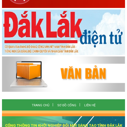
TRANG CHỦ
SƠ ĐỒ CỔNG
LIÊN HỆ
CỔNG THÔNG TIN KHỞI NGHIỆP ĐỔI MỚI SÁNG TẠO TỈNH ĐẮK LẮK