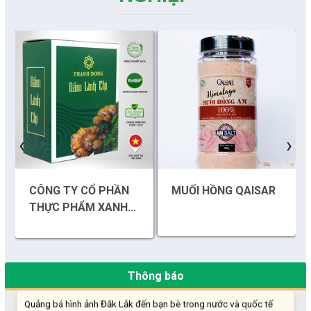
Những sáng tạo độc đáo từ “cây nhà lá vườn”
‹
›
Gam màu sáng trong bức tranh khởi nghiệp đổi mới sáng tạo
CÔNG TY CỔ PHẦN
MUỐI HỒNG QAISAR
Khi khoa học - công nghệ chưa có sự đột phá
THỰC PHẨM XANH
THÀNH ĐỒNG
Chế biến sâu – Nâng cao giá trị nông sản
“Đi tắt, đón đầu” các công nghệ mới, công nghệ tương lai
Thông báo
Quảng bá hình ảnh Đắk Lắk đến bạn bè trong nước và quốc tế