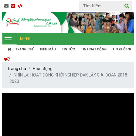
MENU
TRANG CHỦ
BIỂU MẪU
TIN TỨC
TIN HOẠT ĐỘNG
TIN KHỞI NGH
Trang chủ
Hoạt động
NHÌN LẠI HOẠT ĐỘNG KHỞI NGHIỆP ĐẮK LẮK GIAI ĐOẠN 2018-
2020