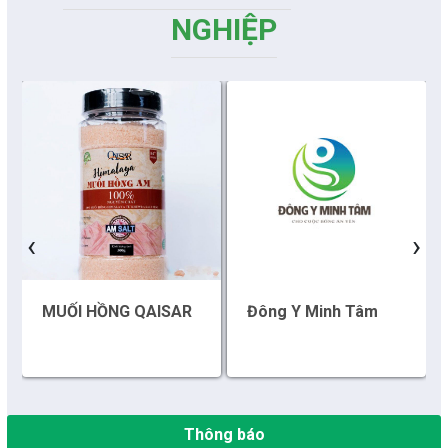
NGHIỆP
Những sáng tạo độc đáo từ “cây nhà lá vườn”
Gam màu sáng trong bức tranh khởi nghiệp đổi mới sáng tạo
Khi khoa học - công nghệ chưa có sự đột phá
Chế biến sâu – Nâng cao giá trị nông sản
‹
›
“Đi tắt, đón đầu” các công nghệ mới, công nghệ tương lai
MUỐI HỒNG QAISAR
Đông Y Minh Tâm
Quảng bá hình ảnh Đắk Lắk đến bạn bè trong nước và quốc tế
Mời tham gia Hội chợ triển lãm chuyên ngành Cà phê và sản
phẩm OCOP năm 2025
Thông báo
Kịch bản tăng trưởng kinh tế năm 2025: Khơi thông mọi nguồn