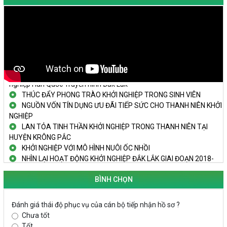
TRAILER TECHFEST DAKLAK 2024 OK1
Đắk Lắk - Tiềm năng và cơ hội đầu tư ngày
THANH NIÊN KHỞI NGHIỆP THÀNH CÔNG TỪ MÔ HÌNH KINH TẾ
TẬP THỂ
PHÁT HUY VAI TRÒ CỦA PHỤ NỮ TRONG SÁNG TẠO KHỞI
NGHIỆP, PHÁT TRIỂN KINH TẾ
Doanh nghiệp tp Buôn Ma Thuột tăng cường kết nối với doanh
nghiệp Hàn Quốc Truyền hình Đắk Lắk
THÚC ĐẨY PHONG TRÀO KHỞI NGHIỆP TRONG SINH VIÊN
NGUỒN VỐN TÍN DỤNG ƯU ĐÃI TIẾP SỨC CHO THANH NIÊN KHỞI
NGHIỆP
LAN TỎA TINH THẦN KHỞI NGHIỆP TRONG THANH NIÊN TẠI
HUYỆN KRÔNG PẮC
KHỞI NGHIỆP VỚI MÔ HÌNH NUÔI ỐC NHỒI
NHÌN LẠI HOẠT ĐỘNG KHỞI NGHIỆP ĐẮK LẮK GIAI ĐOẠN 2018-
2020
BÌNH CHỌN
KHAI MẠC TECHFEST 2024
TRAILER TECHFEST DAKLAK 2024 OK1
Đánh giá thái độ phục vụ của cán bộ tiếp nhận hồ sơ ?
Đắk Lắk - Tiềm năng và cơ hội đầu tư ngày
Chưa tốt
THANH NIÊN KHỞI NGHIỆP THÀNH CÔNG TỪ MÔ HÌNH KINH TẾ
Tốt
TẬP THỂ