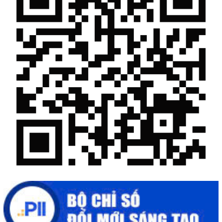
Mời tham gia Hội chợ triển lãm chuyên ngành Cà phê và sản
phẩm OCOP năm 2025
Kịch bản tăng trưởng kinh tế năm 2025: Khơi thông mọi nguồn
lực cho phát triển
Đắk Lắk xây dựng kịch bản tăng trưởng kinh tế - xã hội năm
2025 đạt 8% trở lên
Cuộc thi trực tuyến tìm hiểu “50 năm Chiến thắng Buôn Ma
Thuột, giải phóng tỉnh Đắk Lắk (10/3/1975 - 10/3/2025)"