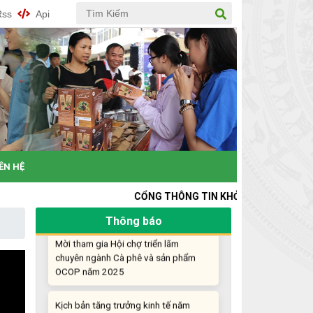
Rss
Api
Khi khoa học - công nghệ chưa có sự
đột phá
Chế biến sâu – Nâng cao giá trị nông
sản
“Đi tắt, đón đầu” các công nghệ mới,
công nghệ tương lai
IÊN HỆ
Quảng bá hình ảnh Đắk Lắk đến bạn
bè trong nước và quốc tế
CỔNG THÔNG TIN KHỞI NGHIỆP ĐỔI MỚI SÁNG TẠO
Thông báo
Mời tham gia Hội chợ triển lãm
chuyên ngành Cà phê và sản phẩm
OCOP năm 2025
Kịch bản tăng trưởng kinh tế năm
2025: Khơi thông mọi nguồn lực cho
phát triển