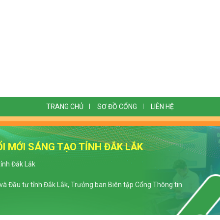
TRANG CHỦ
SƠ ĐỒ CỔNG
LIÊN HỆ
I MỚI SÁNG TẠO TỈNH ĐẮK LẮK
tỉnh Đắk Lắk
à Đầu tư tỉnh Đắk Lắk, Trưởng ban Biên tập Cổng Thông tin