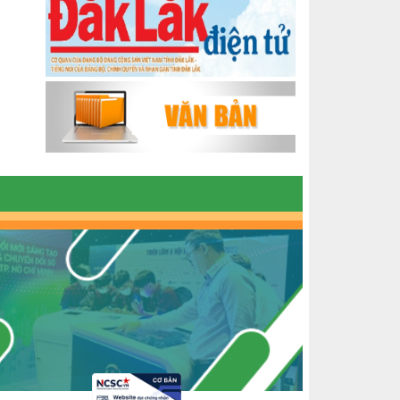
ĐẮK LẮK GIAI ĐOẠN 2018-2020