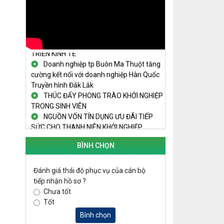
THANH NIÊN KHỞI NGHIỆP THÀNH
CÔNG TỪ MÔ HÌNH KINH TẾ TẬP THỂ
PHÁT HUY VAI TRÒ CỦA PHỤ NỮ
TRONG SÁNG TẠO KHỞI NGHIỆP, PHÁT
TRIỂN KINH TẾ
Doanh nghiệp tp Buôn Ma Thuột tăng
cường kết nối với doanh nghiệp Hàn Quốc
Truyền hình Đắk Lắk
THÚC ĐẨY PHONG TRÀO KHỞI NGHIỆP
TRONG SINH VIÊN
NGUỒN VỐN TÍN DỤNG ƯU ĐÃI TIẾP
SỨC CHO THANH NIÊN KHỞI NGHIỆP
LAN TỎA TINH THẦN KHỞI NGHIỆP
TRONG THANH NIÊN TẠI HUYỆN KRÔNG
BÌNH CHỌN
PẮC
KHỞI NGHIỆP VỚI MÔ HÌNH NUÔI ỐC
Đánh giá thái độ phục vụ của cán bộ
NHỒI
tiếp nhận hồ sơ ?
NHÌN LẠI HOẠT ĐỘNG KHỞI NGHIỆP
Chưa tốt
ĐẮK LẮK GIAI ĐOẠN 2018-2020
Tốt
KHAI MẠC TECHFEST 2024
Bình chọn
TRAILER TECHFEST DAKLAK 2024