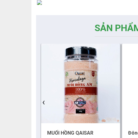
SẢN PHẨM
‹
PHẦN THỰC
MUỐI HỒNG QAISAR
Đôn