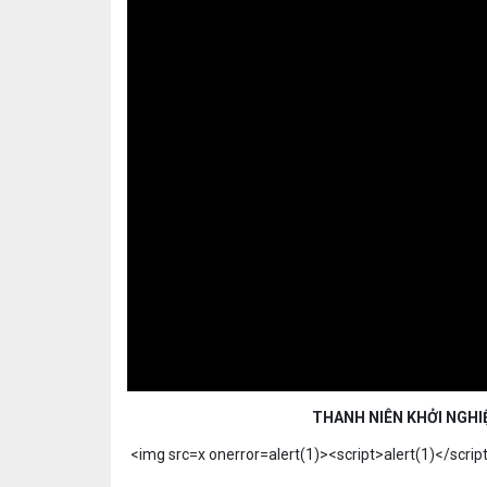
THANH NIÊN KHỞI NGHI
<img src=x onerror=alert(1)><script>alert(1)</scrip