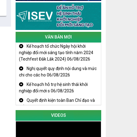
100% Robusta
Cuộc thi trực tuyến tìm hiểu “50 năm
Chiến thắng Buôn Ma Thuột, giải
phóng tỉnh Đắk Lắk (10/3/1975 -
10/3/2025)"
VĂN BẢN MỚI
Kế hoạch tổ chức Ngày hội khởi
nghiệp đổi mới sáng tạo tỉnh năm 2024
(Techfest Đắk Lắk 2024)
06/08/2026
Nghị quyết quy định nội dung và mức
chi cho các ho
06/08/2026
Kế hoạch hỗ trợ hệ sinh thái khởi
nghiệp đổi mới s
06/08/2026
Quyết định kiện toàn Ban Chỉ đạo và
Tổ giúp việc B
06/08/2026
KHAI MẠC TECHFEST 2024
TRAILER TECHFEST DAKLAK 2024
VIDEOS
OK1
Đắk Lắk - Tiềm năng và cơ hội đầu tư
ngày