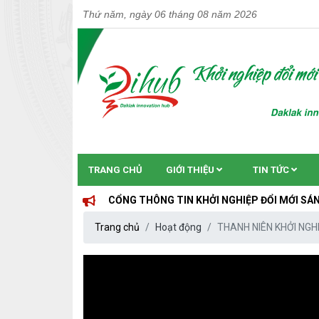
Thứ năm, ngày 06 tháng 08 năm 2026
TRANG CHỦ
GIỚI THIỆU
TIN TỨC
CỔNG THÔNG TIN KHỞI NGHIỆP ĐỔI MỚI SÁNG TẠO TỈNH
Trang chủ
Hoạt động
THANH NIÊN KHỞI NGH