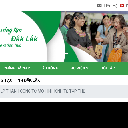
Liên Hệ
CHÍNH SÁCH
Ý TƯỞNG
THƯ VIỆN
ĐỐI TÁC
L
 ĐẮK LẮK
IỆP THÀNH CÔNG TỪ MÔ HÌNH KINH TẾ TẬP THỂ