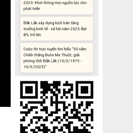
Đắk Lắk xây dựng kịch bản tăng
trưởng kinh tế - xã hội năm 2025 đạt
8% trở lên
Cuộc thi trực tuyến tìm hiểu “50 năm
Chiến thắng Buôn Ma Thuột, giải
phóng tỉnh Đắk Lắk (10/3/1975 -
10/3/2025)"
Những sáng tạo độc đáo từ “cây nhà
lá vườn”
Gam màu sáng trong bức tranh khởi
nghiệp đổi mới sáng tạo
Khi khoa học - công nghệ chưa có sự
đột phá