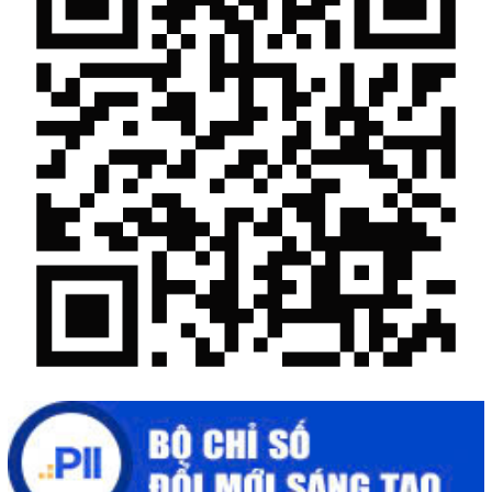
Chế biến sâu – Nâng cao giá trị nông sản
“Đi tắt, đón đầu” các công nghệ mới, công nghệ tương lai
Quảng bá hình ảnh Đắk Lắk đến bạn bè trong nước và quốc tế
Mời tham gia Hội chợ triển lãm chuyên ngành Cà phê và sản
phẩm OCOP năm 2025
Kịch bản tăng trưởng kinh tế năm 2025: Khơi thông mọi nguồn
lực cho phát triển
Đắk Lắk xây dựng kịch bản tăng trưởng kinh tế - xã hội năm
2025 đạt 8% trở lên
Cuộc thi trực tuyến tìm hiểu “50 năm Chiến thắng Buôn Ma
Thuột, giải phóng tỉnh Đắk Lắk (10/3/1975 - 10/3/2025)"