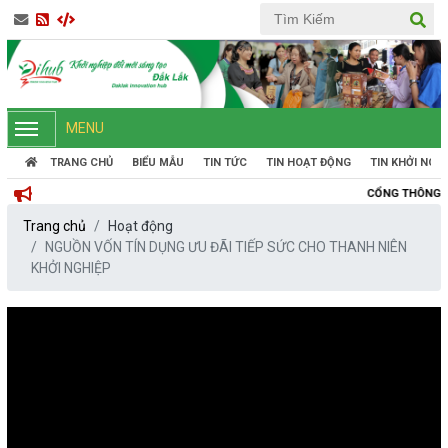
MENU
TRANG CHỦ
BIỂU MẪU
TIN TỨC
TIN HOẠT ĐỘNG
TIN KHỞI NGH
CỔNG THÔNG TIN KHỞI NGHIỆP
Trang chủ
Hoạt động
NGUỒN VỐN TÍN DỤNG ƯU ĐÃI TIẾP SỨC CHO THANH NIÊN
KHỞI NGHIỆP