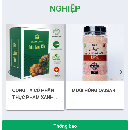
NGHIỆP
Những sáng tạo độc đáo từ “cây nhà lá vườn”
‹
›
Gam màu sáng trong bức tranh khởi nghiệp đổi mới sáng tạo
CÔNG TY CỔ PHẦN
MUỐI HỒNG QAISAR
Khi khoa học - công nghệ chưa có sự đột phá
THỰC PHẨM XANH
THÀNH ĐỒNG
Chế biến sâu – Nâng cao giá trị nông sản
“Đi tắt, đón đầu” các công nghệ mới, công nghệ tương lai
Thông báo