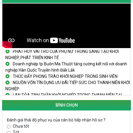
KHAI MẠC TECHFEST 2024
TRAILER TECHFEST DAKLAK 2024 OK1
Đắk Lắk - Tiềm năng và cơ hội đầu tư ngày
THANH NIÊN KHỞI NGHIỆP THÀNH CÔNG TỪ MÔ HÌNH KINH TẾ
TẬP THỂ
PHÁT HUY VAI TRÒ CỦA PHỤ NỮ TRONG SÁNG TẠO KHỞI
NGHIỆP, PHÁT TRIỂN KINH TẾ
Doanh nghiệp tp Buôn Ma Thuột tăng cường kết nối với doanh
nghiệp Hàn Quốc Truyền hình Đắk Lắk
THÚC ĐẨY PHONG TRÀO KHỞI NGHIỆP TRONG SINH VIÊN
NGUỒN VỐN TÍN DỤNG ƯU ĐÃI TIẾP SỨC CHO THANH NIÊN KHỞI
NGHIỆP
LAN TỎA TINH THẦN KHỞI NGHIỆP TRONG THANH NIÊN TẠI
HUYỆN KRÔNG PẮC
KHỞI NGHIỆP VỚI MÔ HÌNH NUÔI ỐC NHỒI
BÌNH CHỌN
NHÌN LẠI HOẠT ĐỘNG KHỞI NGHIỆP ĐẮK LẮK GIAI ĐOẠN 2018-
2020
Đánh giá thái độ phục vụ của cán bộ tiếp nhận hồ sơ ?
Chưa tốt
KHAI MẠC TECHFEST 2024
Tốt