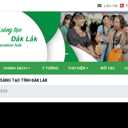
Liên Hệ
CHÍNH SÁCH
Ý TƯỞNG
THƯ VIỆN
ĐỐI TÁC
L
TỈNH ĐẮK LẮK
2024