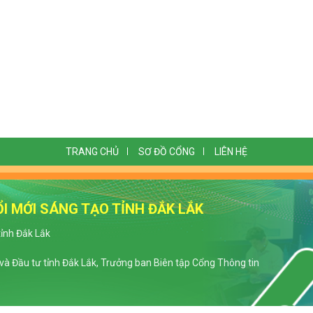
TRANG CHỦ
SƠ ĐỒ CỔNG
LIÊN HỆ
I MỚI SÁNG TẠO TỈNH ĐẮK LẮK
tỉnh Đắk Lắk
à Đầu tư tỉnh Đắk Lắk, Trưởng ban Biên tập Cổng Thông tin