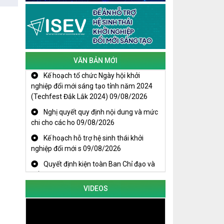
Cuộc thi trực tuyến tìm hiểu “50 năm
Chiến thắng Buôn Ma Thuột, giải
phóng tỉnh Đắk Lắk (10/3/1975 -
10/3/2025)"
VĂN BẢN MỚI
Kế hoạch tổ chức Ngày hội khởi
nghiệp đổi mới sáng tạo tỉnh năm 2024
(Techfest Đắk Lắk 2024)
09/08/2026
Nghị quyết quy định nội dung và mức
chi cho các ho
09/08/2026
Kế hoạch hỗ trợ hệ sinh thái khởi
nghiệp đổi mới s
09/08/2026
Quyết định kiện toàn Ban Chỉ đạo và
Tổ giúp việc B
09/08/2026
KHAI MẠC TECHFEST 2024
VIDEOS
TRAILER TECHFEST DAKLAK 2024
OK1
Đắk Lắk - Tiềm năng và cơ hội đầu tư
ngày