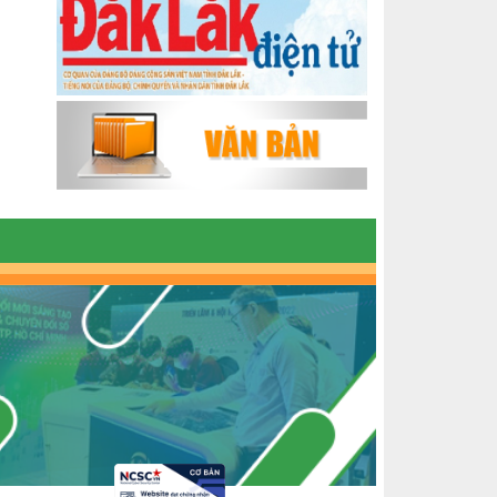
ĐẮK LẮK GIAI ĐOẠN 2018-2020