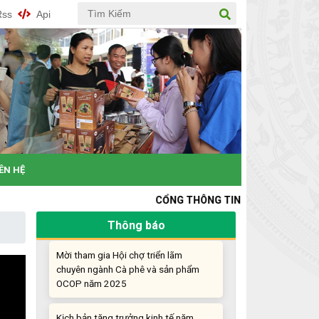
nghiệp đổi mới sáng tạo
Rss
Api
Khi khoa học - công nghệ chưa có sự
đột phá
Chế biến sâu – Nâng cao giá trị nông
sản
“Đi tắt, đón đầu” các công nghệ mới,
công nghệ tương lai
IÊN HỆ
Quảng bá hình ảnh Đắk Lắk đến bạn
CỔNG THÔNG TIN KHỞI NGHIỆP ĐỔI MỚI SÁNG
bè trong nước và quốc tế
Thông báo
Mời tham gia Hội chợ triển lãm
chuyên ngành Cà phê và sản phẩm
OCOP năm 2025
Kịch bản tăng trưởng kinh tế năm
2025: Khơi thông mọi nguồn lực cho