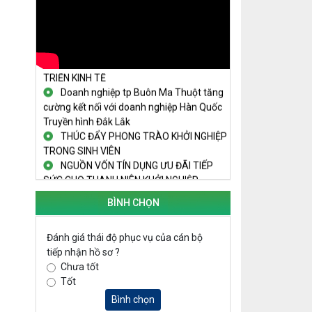
THANH NIÊN KHỞI NGHIỆP THÀNH
CÔNG TỪ MÔ HÌNH KINH TẾ TẬP THỂ
PHÁT HUY VAI TRÒ CỦA PHỤ NỮ
TRONG SÁNG TẠO KHỞI NGHIỆP, PHÁT
TRIỂN KINH TẾ
Doanh nghiệp tp Buôn Ma Thuột tăng
cường kết nối với doanh nghiệp Hàn Quốc
Truyền hình Đắk Lắk
THÚC ĐẨY PHONG TRÀO KHỞI NGHIỆP
TRONG SINH VIÊN
NGUỒN VỐN TÍN DỤNG ƯU ĐÃI TIẾP
SỨC CHO THANH NIÊN KHỞI NGHIỆP
LAN TỎA TINH THẦN KHỞI NGHIỆP
TRONG THANH NIÊN TẠI HUYỆN KRÔNG
BÌNH CHỌN
PẮC
KHỞI NGHIỆP VỚI MÔ HÌNH NUÔI ỐC
Đánh giá thái độ phục vụ của cán bộ
NHỒI
tiếp nhận hồ sơ ?
NHÌN LẠI HOẠT ĐỘNG KHỞI NGHIỆP
Chưa tốt
ĐẮK LẮK GIAI ĐOẠN 2018-2020
Tốt
KHAI MẠC TECHFEST 2024
Bình chọn