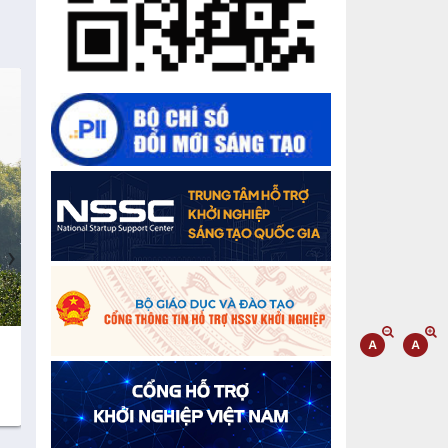
Chế biến sâu – Nâng cao giá trị nông
sản
“Đi tắt, đón đầu” các công nghệ mới,
công nghệ tương lai
Quảng bá hình ảnh Đắk Lắk đến bạn
bè trong nước và quốc tế
Mời tham gia Hội chợ triển lãm
chuyên ngành Cà phê và sản phẩm
›
OCOP năm 2025
Kịch bản tăng trưởng kinh tế năm
2025: Khơi thông mọi nguồn lực cho
phát triển
Cà phê đặc sản Việt Nam
Gạo sạch Thăng B
100% Robusta
Đắk Lắk xây dựng kịch bản tăng
trưởng kinh tế - xã hội năm 2025 đạt
8% trở lên