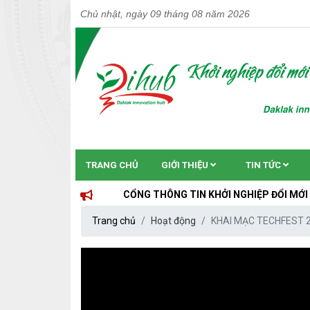
Chủ nhật, ngày 09 tháng 08 năm 2026
TRANG CHỦ
GIỚI THIỆU
TIN TỨC
CỔNG THÔNG TIN KHỞI NGHIỆP ĐỔI MỚI SÁNG TẠO 
Trang chủ
Hoạt động
KHAI MẠC TECHFEST 