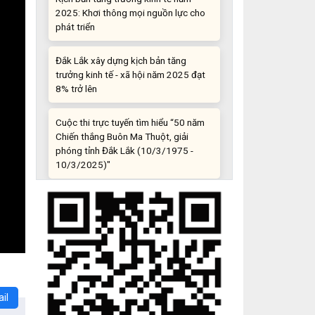
phát triển
Đắk Lắk xây dựng kịch bản tăng
trưởng kinh tế - xã hội năm 2025 đạt
8% trở lên
Cuộc thi trực tuyến tìm hiểu “50 năm
Chiến thắng Buôn Ma Thuột, giải
phóng tỉnh Đắk Lắk (10/3/1975 -
10/3/2025)"
Những sáng tạo độc đáo từ “cây nhà
lá vườn”
Gam màu sáng trong bức tranh khởi
nghiệp đổi mới sáng tạo
Khi khoa học - công nghệ chưa có sự
đột phá
il