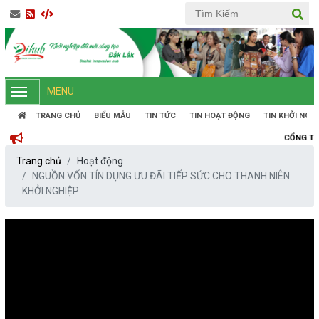
MENU
TRANG CHỦ
BIỂU MẪU
TIN TỨC
TIN HOẠT ĐỘNG
TIN KHỞI NGH
CỔNG THÔNG TIN KHỞI 
Trang chủ
Hoạt động
NGUỒN VỐN TÍN DỤNG ƯU ĐÃI TIẾP SỨC CHO THANH NIÊN
KHỞI NGHIỆP