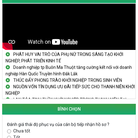
KHAI MẠC TECHFEST 2024
TRAILER TECHFEST DAKLAK 2024 OK1
Đắk Lắk - Tiềm năng và cơ hội đầu tư ngày
THANH NIÊN KHỞI NGHIỆP THÀNH CÔNG TỪ MÔ HÌNH KINH TẾ
TẬP THỂ
PHÁT HUY VAI TRÒ CỦA PHỤ NỮ TRONG SÁNG TẠO KHỞI
NGHIỆP, PHÁT TRIỂN KINH TẾ
Doanh nghiệp tp Buôn Ma Thuột tăng cường kết nối với doanh
nghiệp Hàn Quốc Truyền hình Đắk Lắk
THÚC ĐẨY PHONG TRÀO KHỞI NGHIỆP TRONG SINH VIÊN
NGUỒN VỐN TÍN DỤNG ƯU ĐÃI TIẾP SỨC CHO THANH NIÊN KHỞI
NGHIỆP
LAN TỎA TINH THẦN KHỞI NGHIỆP TRONG THANH NIÊN TẠI
HUYỆN KRÔNG PẮC
BÌNH CHỌN
KHỞI NGHIỆP VỚI MÔ HÌNH NUÔI ỐC NHỒI
NHÌN LẠI HOẠT ĐỘNG KHỞI NGHIỆP ĐẮK LẮK GIAI ĐOẠN 2018-
2020
Đánh giá thái độ phục vụ của cán bộ tiếp nhận hồ sơ ?
Chưa tốt
KHAI MẠC TECHFEST 2024
Tốt