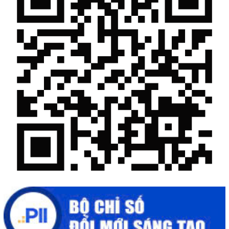
Khi khoa học - công nghệ chưa có sự đột phá
Chế biến sâu – Nâng cao giá trị nông sản
“Đi tắt, đón đầu” các công nghệ mới, công nghệ tương lai
Quảng bá hình ảnh Đắk Lắk đến bạn bè trong nước và quốc tế
Mời tham gia Hội chợ triển lãm chuyên ngành Cà phê và sản
phẩm OCOP năm 2025
Kịch bản tăng trưởng kinh tế năm 2025: Khơi thông mọi nguồn
lực cho phát triển
Đắk Lắk xây dựng kịch bản tăng trưởng kinh tế - xã hội năm
2025 đạt 8% trở lên
Cuộc thi trực tuyến tìm hiểu “50 năm Chiến thắng Buôn Ma
Thuột, giải phóng tỉnh Đắk Lắk (10/3/1975 - 10/3/2025)"