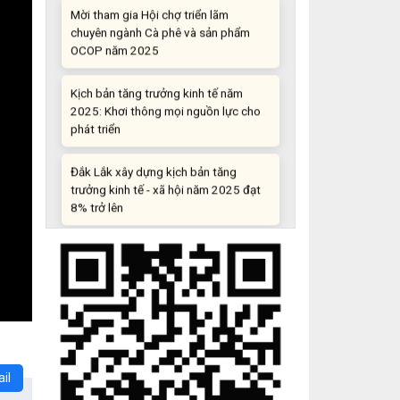
chuyên ngành Cà phê và sản phẩm
OCOP năm 2025
Kịch bản tăng trưởng kinh tế năm
2025: Khơi thông mọi nguồn lực cho
phát triển
Đắk Lắk xây dựng kịch bản tăng
trưởng kinh tế - xã hội năm 2025 đạt
8% trở lên
Cuộc thi trực tuyến tìm hiểu “50 năm
Chiến thắng Buôn Ma Thuột, giải
phóng tỉnh Đắk Lắk (10/3/1975 -
10/3/2025)"
Những sáng tạo độc đáo từ “cây nhà
lá vườn”
il
Gam màu sáng trong bức tranh khởi