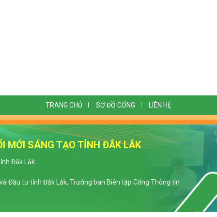
TRANG CHỦ
SƠ ĐỒ CỔNG
LIÊN HỆ
I MỚI SÁNG TẠO TỈNH ĐẮK LẮK
tỉnh Đắk Lắk
à Đầu tư tỉnh Đắk Lắk, Trưởng ban Biên tập Cổng Thông tin