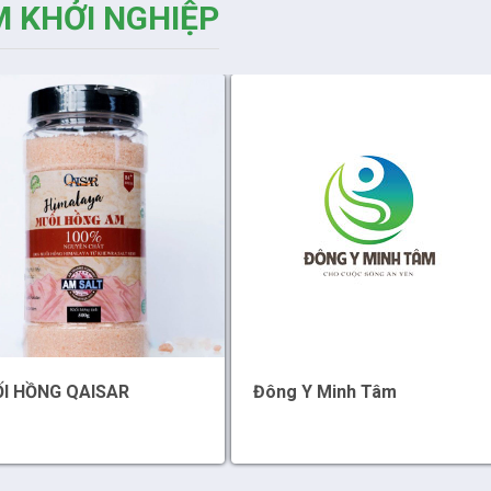
 KHỞI NGHIỆP
Đông Y Minh Tâm
Máy bay phun thuốc 3 tr
1 (DJI AGRAS T40)