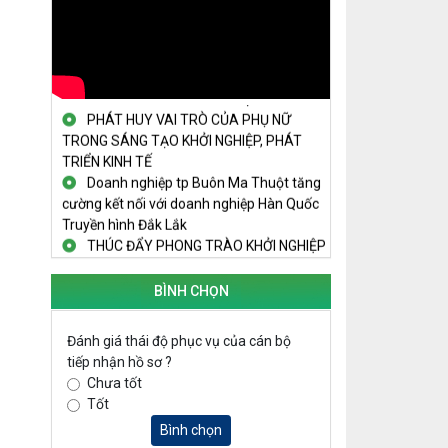
OK1
Đắk Lắk - Tiềm năng và cơ hội đầu tư
ngày
THANH NIÊN KHỞI NGHIỆP THÀNH
CÔNG TỪ MÔ HÌNH KINH TẾ TẬP THỂ
PHÁT HUY VAI TRÒ CỦA PHỤ NỮ
TRONG SÁNG TẠO KHỞI NGHIỆP, PHÁT
TRIỂN KINH TẾ
Doanh nghiệp tp Buôn Ma Thuột tăng
cường kết nối với doanh nghiệp Hàn Quốc
Truyền hình Đắk Lắk
THÚC ĐẨY PHONG TRÀO KHỞI NGHIỆP
TRONG SINH VIÊN
NGUỒN VỐN TÍN DỤNG ƯU ĐÃI TIẾP
BÌNH CHỌN
SỨC CHO THANH NIÊN KHỞI NGHIỆP
LAN TỎA TINH THẦN KHỞI NGHIỆP
TRONG THANH NIÊN TẠI HUYỆN KRÔNG
Đánh giá thái độ phục vụ của cán bộ
PẮC
tiếp nhận hồ sơ ?
KHỞI NGHIỆP VỚI MÔ HÌNH NUÔI ỐC
Chưa tốt
NHỒI
Tốt
NHÌN LẠI HOẠT ĐỘNG KHỞI NGHIỆP
Bình chọn
ĐẮK LẮK GIAI ĐOẠN 2018-2020