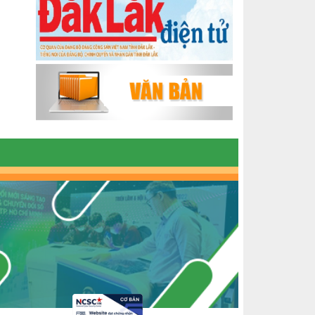
KHỞI NGHIỆP VỚI MÔ HÌNH NUÔI ỐC
NHỒI
NHÌN LẠI HOẠT ĐỘNG KHỞI NGHIỆP
ĐẮK LẮK GIAI ĐOẠN 2018-2020