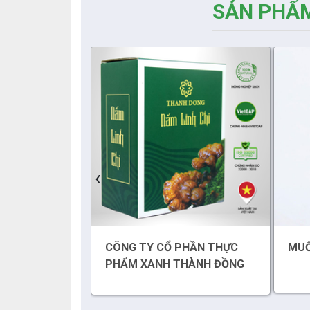
SẢN PHẨM
‹
CỔ PHẦN THỰC
MUỐI HỒNG QAISAR
H THÀNH ĐỒNG