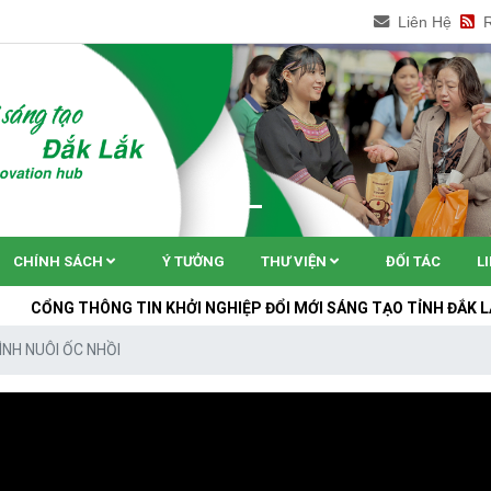
Liên Hệ
CHÍNH SÁCH
Ý TƯỞNG
THƯ VIỆN
ĐỐI TÁC
L
ÔNG TIN KHỞI NGHIỆP ĐỔI MỚI SÁNG TẠO TỈNH ĐẮK LẮK
ÌNH NUÔI ỐC NHỒI