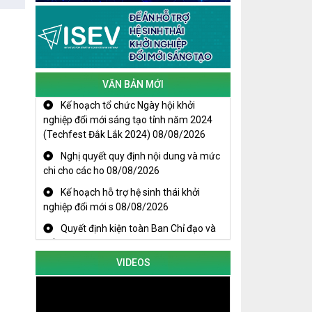
phát triển
Đắk Lắk xây dựng kịch bản tăng
trưởng kinh tế - xã hội năm 2025 đạt
8% trở lên
VĂN BẢN MỚI
Cuộc thi trực tuyến tìm hiểu “50 năm
Kế hoạch tổ chức Ngày hội khởi
Chiến thắng Buôn Ma Thuột, giải
nghiệp đổi mới sáng tạo tỉnh năm 2024
phóng tỉnh Đắk Lắk (10/3/1975 -
(Techfest Đắk Lắk 2024)
08/08/2026
10/3/2025)"
Nghị quyết quy định nội dung và mức
chi cho các ho
08/08/2026
Kế hoạch hỗ trợ hệ sinh thái khởi
nghiệp đổi mới s
08/08/2026
Quyết định kiện toàn Ban Chỉ đạo và
Tổ giúp việc B
08/08/2026
VIDEOS
KHAI MẠC TECHFEST 2024
TRAILER TECHFEST DAKLAK 2024