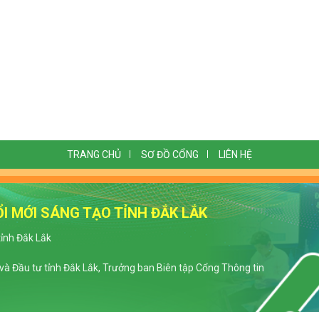
TRANG CHỦ
SƠ ĐỒ CỔNG
LIÊN HỆ
I MỚI SÁNG TẠO TỈNH ĐẮK LẮK
tỉnh Đắk Lắk
à Đầu tư tỉnh Đắk Lắk, Trưởng ban Biên tập Cổng Thông tin