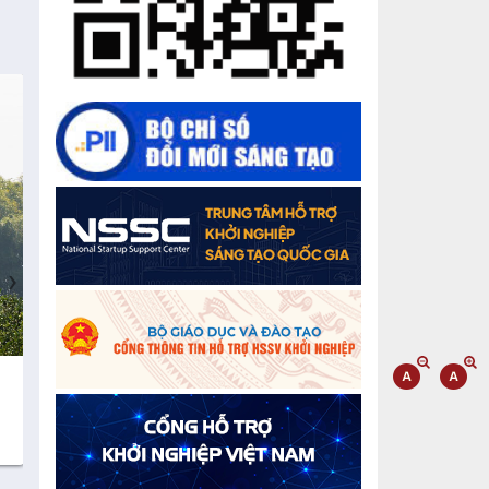
sản
“Đi tắt, đón đầu” các công nghệ mới,
công nghệ tương lai
Quảng bá hình ảnh Đắk Lắk đến bạn
bè trong nước và quốc tế
Mời tham gia Hội chợ triển lãm
chuyên ngành Cà phê và sản phẩm
OCOP năm 2025
›
Kịch bản tăng trưởng kinh tế năm
2025: Khơi thông mọi nguồn lực cho
phát triển
Cà phê đặc sản Việt Nam
Gạo sạch Thăng B
Đắk Lắk xây dựng kịch bản tăng
100% Robusta
trưởng kinh tế - xã hội năm 2025 đạt
8% trở lên