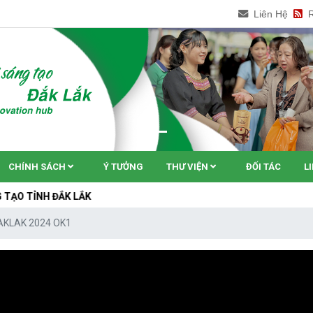
Liên Hệ
CHÍNH SÁCH
Ý TƯỞNG
THƯ VIỆN
ĐỐI TÁC
L
ẮK LẮK
AKLAK 2024 OK1