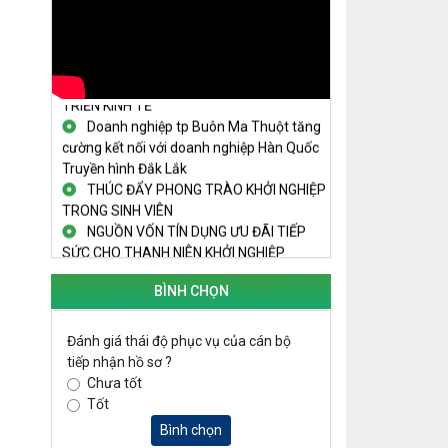
THANH NIÊN KHỞI NGHIỆP THÀNH
CÔNG TỪ MÔ HÌNH KINH TẾ TẬP THỂ
PHÁT HUY VAI TRÒ CỦA PHỤ NỮ
TRONG SÁNG TẠO KHỞI NGHIỆP, PHÁT
TRIỂN KINH TẾ
Doanh nghiệp tp Buôn Ma Thuột tăng
cường kết nối với doanh nghiệp Hàn Quốc
Truyền hình Đắk Lắk
THÚC ĐẨY PHONG TRÀO KHỞI NGHIỆP
TRONG SINH VIÊN
NGUỒN VỐN TÍN DỤNG ƯU ĐÃI TIẾP
SỨC CHO THANH NIÊN KHỞI NGHIỆP
LAN TỎA TINH THẦN KHỞI NGHIỆP
TRONG THANH NIÊN TẠI HUYỆN KRÔNG
BÌNH CHỌN
PẮC
KHỞI NGHIỆP VỚI MÔ HÌNH NUÔI ỐC
Đánh giá thái độ phục vụ của cán bộ
NHỒI
tiếp nhận hồ sơ ?
NHÌN LẠI HOẠT ĐỘNG KHỞI NGHIỆP
Chưa tốt
ĐẮK LẮK GIAI ĐOẠN 2018-2020
Tốt
KHAI MẠC TECHFEST 2024
Bình chọn
TRAILER TECHFEST DAKLAK 2024