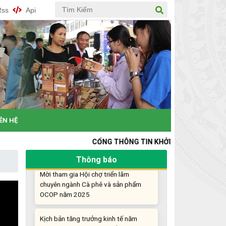
Rss
Api
Khi khoa học - công nghệ chưa có sự
đột phá
Chế biến sâu – Nâng cao giá trị nông
sản
“Đi tắt, đón đầu” các công nghệ mới,
công nghệ tương lai
IÊN HỆ
Quảng bá hình ảnh Đắk Lắk đến bạn
bè trong nước và quốc tế
CỔNG THÔNG TIN KHỞI NGHIỆP ĐỔI MỚI SÁNG TẠO T
Mời tham gia Hội chợ triển lãm
Thông báo
chuyên ngành Cà phê và sản phẩm
OCOP năm 2025
Kịch bản tăng trưởng kinh tế năm
2025: Khơi thông mọi nguồn lực cho
phát triển