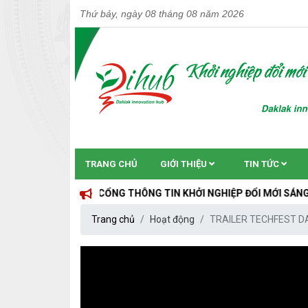
Thứ bảy, ngày 08 tháng 08 năm 2026
TRANG CHỦ
GIỚI THIỆU
TIN TỨC
CỔNG THÔNG TIN KHỞI NGHIỆP ĐỔI MỚI SÁNG TẠO TỈNH Đ
Trang chủ
Hoạt động
TRAILER TECHFEST D