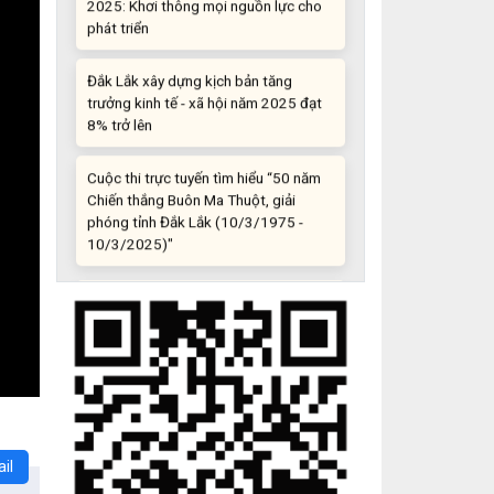
Đắk Lắk xây dựng kịch bản tăng
trưởng kinh tế - xã hội năm 2025 đạt
8% trở lên
Cuộc thi trực tuyến tìm hiểu “50 năm
Chiến thắng Buôn Ma Thuột, giải
phóng tỉnh Đắk Lắk (10/3/1975 -
10/3/2025)"
Những sáng tạo độc đáo từ “cây nhà
lá vườn”
Gam màu sáng trong bức tranh khởi
nghiệp đổi mới sáng tạo
Khi khoa học - công nghệ chưa có sự
đột phá
il
Chế biến sâu – Nâng cao giá trị nông