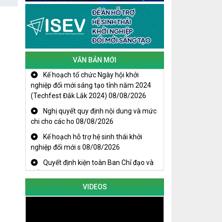
Cuộc thi trực tuyến tìm hiểu “50 năm
Chiến thắng Buôn Ma Thuột, giải
phóng tỉnh Đắk Lắk (10/3/1975 -
10/3/2025)"
VĂN BẢN MỚI
Kế hoạch tổ chức Ngày hội khởi
nghiệp đổi mới sáng tạo tỉnh năm 2024
(Techfest Đắk Lắk 2024)
08/08/2026
Nghị quyết quy định nội dung và mức
chi cho các ho
08/08/2026
Kế hoạch hỗ trợ hệ sinh thái khởi
nghiệp đổi mới s
08/08/2026
Quyết định kiện toàn Ban Chỉ đạo và
Tổ giúp việc B
08/08/2026
KHAI MẠC TECHFEST 2024
TRAILER TECHFEST DAKLAK 2024
VIDEOS
OK1
Đắk Lắk - Tiềm năng và cơ hội đầu tư
ngày