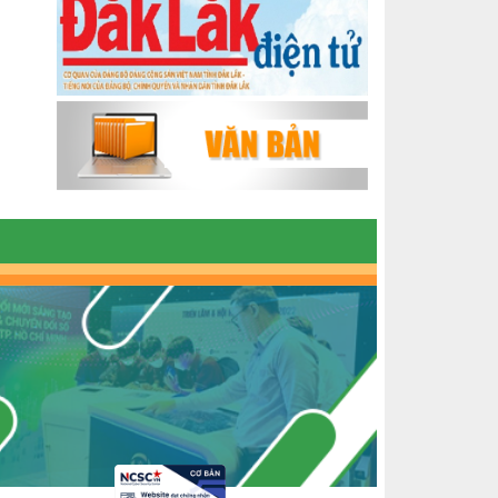
ĐẮK LẮK GIAI ĐOẠN 2018-2020