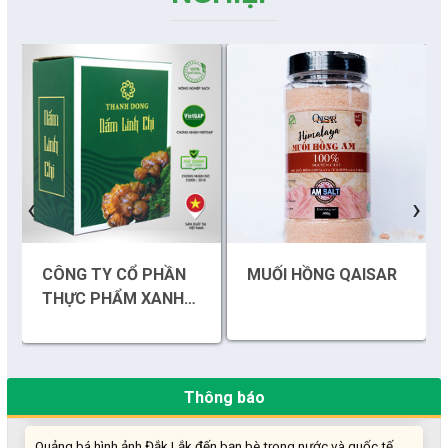
Những sáng tạo độc đáo từ “cây nhà lá vườn”
‹
›
Gam màu sáng trong bức tranh khởi nghiệp đổi mới sáng tạo
CÔNG TY CỔ PHẦN
MUỐI HỒNG QAISAR
Khi khoa học - công nghệ chưa có sự đột phá
THỰC PHẨM XANH
THÀNH ĐỒNG
Chế biến sâu – Nâng cao giá trị nông sản
“Đi tắt, đón đầu” các công nghệ mới, công nghệ tương lai
Thông báo
Quảng bá hình ảnh Đắk Lắk đến bạn bè trong nước và quốc tế