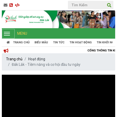
MENU
TRANG CHỦ
BIỂU MẪU
TIN TỨC
TIN HOẠT ĐỘNG
TIN KHỞI NGH
CỔNG THÔNG TIN KHỞI NGHIỆP ĐỔI 
Trang chủ
Hoạt động
Đắk Lắk - Tiềm năng và cơ hội đầu tư ngày