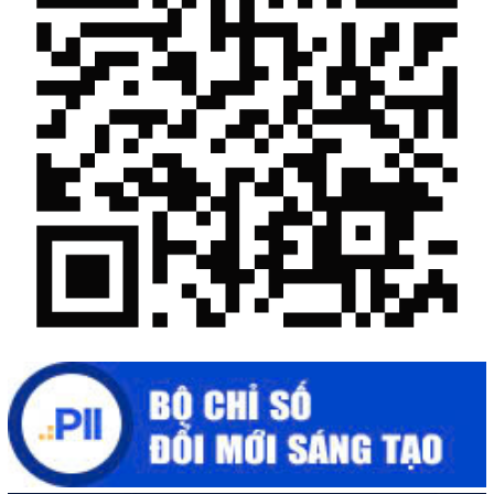
Chế biến sâu – Nâng cao giá trị nông sản
“Đi tắt, đón đầu” các công nghệ mới, công nghệ tương lai
Quảng bá hình ảnh Đắk Lắk đến bạn bè trong nước và quốc tế
Mời tham gia Hội chợ triển lãm chuyên ngành Cà phê và sản
phẩm OCOP năm 2025
Kịch bản tăng trưởng kinh tế năm 2025: Khơi thông mọi nguồn
lực cho phát triển
Đắk Lắk xây dựng kịch bản tăng trưởng kinh tế - xã hội năm
2025 đạt 8% trở lên
Cuộc thi trực tuyến tìm hiểu “50 năm Chiến thắng Buôn Ma
Thuột, giải phóng tỉnh Đắk Lắk (10/3/1975 - 10/3/2025)"