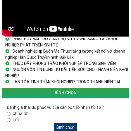
KHAI MẠC TECHFEST 2024
TRAILER TECHFEST DAKLAK 2024 OK1
Đắk Lắk - Tiềm năng và cơ hội đầu tư ngày
THANH NIÊN KHỞI NGHIỆP THÀNH CÔNG TỪ MÔ HÌNH KINH TẾ
TẬP THỂ
PHÁT HUY VAI TRÒ CỦA PHỤ NỮ TRONG SÁNG TẠO KHỞI
NGHIỆP, PHÁT TRIỂN KINH TẾ
Doanh nghiệp tp Buôn Ma Thuột tăng cường kết nối với doanh
nghiệp Hàn Quốc Truyền hình Đắk Lắk
THÚC ĐẨY PHONG TRÀO KHỞI NGHIỆP TRONG SINH VIÊN
NGUỒN VỐN TÍN DỤNG ƯU ĐÃI TIẾP SỨC CHO THANH NIÊN KHỞI
NGHIỆP
LAN TỎA TINH THẦN KHỞI NGHIỆP TRONG THANH NIÊN TẠI
HUYỆN KRÔNG PẮC
KHỞI NGHIỆP VỚI MÔ HÌNH NUÔI ỐC NHỒI
BÌNH CHỌN
NHÌN LẠI HOẠT ĐỘNG KHỞI NGHIỆP ĐẮK LẮK GIAI ĐOẠN 2018-
2020
Đánh giá thái độ phục vụ của cán bộ tiếp nhận hồ sơ ?
Chưa tốt
KHAI MẠC TECHFEST 2024
Tốt
TRAILER TECHFEST DAKLAK 2024 OK1
Đắk Lắk - Tiềm năng và cơ hội đầu tư ngày
Bình chọn