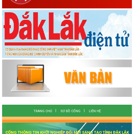
TRANG CHỦ
SƠ ĐỒ CỔNG
LIÊN HỆ
CỔNG THÔNG TIN KHỞI NGHIỆP ĐỔI MỚI SÁNG TẠO TỈNH ĐẮK LẮK