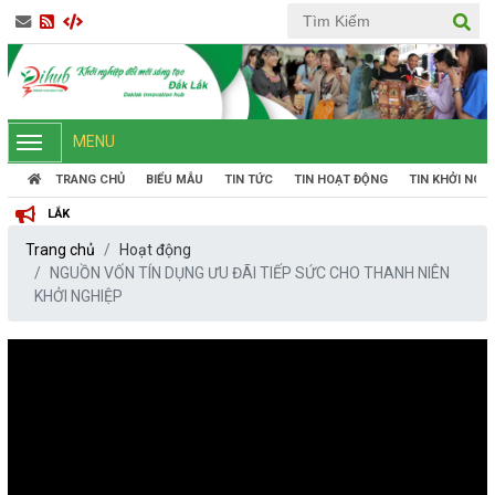
MENU
TRANG CHỦ
BIỂU MẪU
TIN TỨC
TIN HOẠT ĐỘNG
TIN KHỞI NGH
Trang chủ
Hoạt động
NGUỒN VỐN TÍN DỤNG ƯU ĐÃI TIẾP SỨC CHO THANH NIÊN
KHỞI NGHIỆP