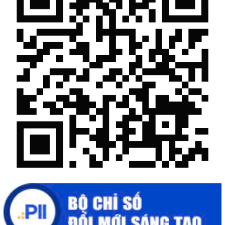
Quảng bá hình ảnh Đắk Lắk đến bạn bè trong nước và quốc tế
Mời tham gia Hội chợ triển lãm chuyên ngành Cà phê và sản
phẩm OCOP năm 2025
Kịch bản tăng trưởng kinh tế năm 2025: Khơi thông mọi nguồn
lực cho phát triển
Đắk Lắk xây dựng kịch bản tăng trưởng kinh tế - xã hội năm
2025 đạt 8% trở lên
Cuộc thi trực tuyến tìm hiểu “50 năm Chiến thắng Buôn Ma
Thuột, giải phóng tỉnh Đắk Lắk (10/3/1975 - 10/3/2025)"