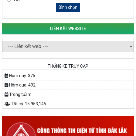
TẬP THỂ
PHÁT HUY VAI TRÒ CỦA PHỤ NỮ TRONG SÁNG TẠO KHỞI
Bình chọn
NGHIỆP, PHÁT TRIỂN KINH TẾ
Doanh nghiệp tp Buôn Ma Thuột tăng cường kết nối với doanh
nghiệp Hàn Quốc Truyền hình Đắk Lắk
LIÊN KẾT WEBSITE
THÚC ĐẨY PHONG TRÀO KHỞI NGHIỆP TRONG SINH VIÊN
NGUỒN VỐN TÍN DỤNG ƯU ĐÃI TIẾP SỨC CHO THANH NIÊN KHỞI
NGHIỆP
LAN TỎA TINH THẦN KHỞI NGHIỆP TRONG THANH NIÊN TẠI
HUYỆN KRÔNG PẮC
KHỞI NGHIỆP VỚI MÔ HÌNH NUÔI ỐC NHỒI
THỐNG KÊ TRUY CẬP
NHÌN LẠI HOẠT ĐỘNG KHỞI NGHIỆP ĐẮK LẮK GIAI ĐOẠN 2018-
Hôm nay:
375
2020
Hôm qua:
492
Trong tuần:
Tất cả:
15,953,145