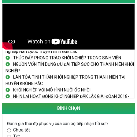
TRAILER TECHFEST DAKLAK 2024 OK1
Đắk Lắk - Tiềm năng và cơ hội đầu tư ngày
THANH NIÊN KHỞI NGHIỆP THÀNH CÔNG TỪ MÔ HÌNH KINH TẾ
TẬP THỂ
PHÁT HUY VAI TRÒ CỦA PHỤ NỮ TRONG SÁNG TẠO KHỞI
NGHIỆP, PHÁT TRIỂN KINH TẾ
Doanh nghiệp tp Buôn Ma Thuột tăng cường kết nối với doanh
nghiệp Hàn Quốc Truyền hình Đắk Lắk
THÚC ĐẨY PHONG TRÀO KHỞI NGHIỆP TRONG SINH VIÊN
NGUỒN VỐN TÍN DỤNG ƯU ĐÃI TIẾP SỨC CHO THANH NIÊN KHỞI
NGHIỆP
LAN TỎA TINH THẦN KHỞI NGHIỆP TRONG THANH NIÊN TẠI
HUYỆN KRÔNG PẮC
KHỞI NGHIỆP VỚI MÔ HÌNH NUÔI ỐC NHỒI
NHÌN LẠI HOẠT ĐỘNG KHỞI NGHIỆP ĐẮK LẮK GIAI ĐOẠN 2018-
2020
BÌNH CHỌN
KHAI MẠC TECHFEST 2024
TRAILER TECHFEST DAKLAK 2024 OK1
Đánh giá thái độ phục vụ của cán bộ tiếp nhận hồ sơ ?
Đắk Lắk - Tiềm năng và cơ hội đầu tư ngày
Chưa tốt
THANH NIÊN KHỞI NGHIỆP THÀNH CÔNG TỪ MÔ HÌNH KINH TẾ
Tốt