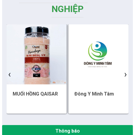
NGHIỆP
Những sáng tạo độc đáo từ “cây nhà lá vườn”
Gam màu sáng trong bức tranh khởi nghiệp đổi mới sáng tạo
Khi khoa học - công nghệ chưa có sự đột phá
‹
›
Chế biến sâu – Nâng cao giá trị nông sản
“Đi tắt, đón đầu” các công nghệ mới, công nghệ tương lai
MUỐI HỒNG QAISAR
Đông Y Minh Tâm
Quảng bá hình ảnh Đắk Lắk đến bạn bè trong nước và quốc tế
Mời tham gia Hội chợ triển lãm chuyên ngành Cà phê và sản
phẩm OCOP năm 2025
Thông báo