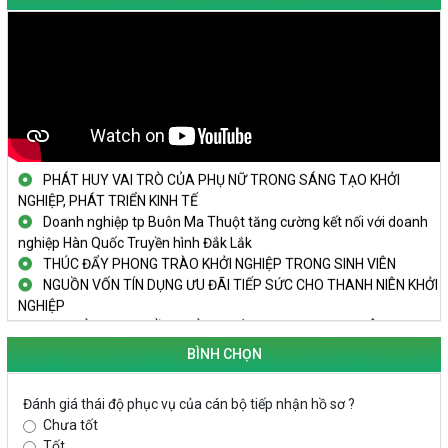
KHAI MẠC TECHFEST 2024
TRAILER TECHFEST DAKLAK 2024 OK1
Đắk Lắk - Tiềm năng và cơ hội đầu tư ngày
THANH NIÊN KHỞI NGHIỆP THÀNH CÔNG TỪ MÔ HÌNH KINH TẾ
TẬP THỂ
PHÁT HUY VAI TRÒ CỦA PHỤ NỮ TRONG SÁNG TẠO KHỞI
NGHIỆP, PHÁT TRIỂN KINH TẾ
Doanh nghiệp tp Buôn Ma Thuột tăng cường kết nối với doanh
nghiệp Hàn Quốc Truyền hình Đắk Lắk
THÚC ĐẨY PHONG TRÀO KHỞI NGHIỆP TRONG SINH VIÊN
NGUỒN VỐN TÍN DỤNG ƯU ĐÃI TIẾP SỨC CHO THANH NIÊN KHỞI
NGHIỆP
LAN TỎA TINH THẦN KHỞI NGHIỆP TRONG THANH NIÊN TẠI
HUYỆN KRÔNG PẮC
BÌNH CHỌN
KHỞI NGHIỆP VỚI MÔ HÌNH NUÔI ỐC NHỒI
NHÌN LẠI HOẠT ĐỘNG KHỞI NGHIỆP ĐẮK LẮK GIAI ĐOẠN 2018-
2020
Đánh giá thái độ phục vụ của cán bộ tiếp nhận hồ sơ ?
Chưa tốt
KHAI MẠC TECHFEST 2024
Tốt