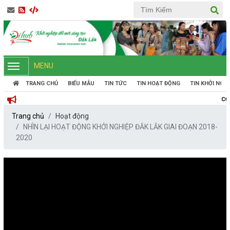
MENU
TRANG CHỦ
BIỂU MẪU
TIN TỨC
TIN HOẠT ĐỘNG
TIN KHỞI NGH
CỔNG THÔNG TIN 
Trang chủ
Hoạt động
NHÌN LẠI HOẠT ĐỘNG KHỞI NGHIỆP ĐẮK LẮK GIAI ĐOẠN 2018-
2020