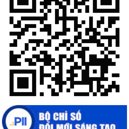
Khi khoa học - công nghệ chưa có sự đột phá
Chế biến sâu – Nâng cao giá trị nông sản
“Đi tắt, đón đầu” các công nghệ mới, công nghệ tương lai
Quảng bá hình ảnh Đắk Lắk đến bạn bè trong nước và quốc tế
Mời tham gia Hội chợ triển lãm chuyên ngành Cà phê và sản
phẩm OCOP năm 2025
Kịch bản tăng trưởng kinh tế năm 2025: Khơi thông mọi nguồn
lực cho phát triển
Đắk Lắk xây dựng kịch bản tăng trưởng kinh tế - xã hội năm
2025 đạt 8% trở lên
Cuộc thi trực tuyến tìm hiểu “50 năm Chiến thắng Buôn Ma
Thuột, giải phóng tỉnh Đắk Lắk (10/3/1975 - 10/3/2025)"