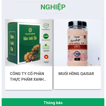
NGHIỆP
‹
›
Những sáng tạo độc đáo từ “cây nhà lá vườn”
Gam màu sáng trong bức tranh khởi nghiệp đổi mới sáng tạo
CÔNG TY CỔ PHẦN
MUỐI HỒNG QAISAR
THỰC PHẨM XANH
Khi khoa học - công nghệ chưa có sự đột phá
THÀNH ĐỒNG
Chế biến sâu – Nâng cao giá trị nông sản
Thông báo
“Đi tắt, đón đầu” các công nghệ mới, công nghệ tương lai