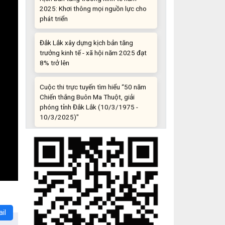
phát triển
Đắk Lắk xây dựng kịch bản tăng
trưởng kinh tế - xã hội năm 2025 đạt
8% trở lên
Cuộc thi trực tuyến tìm hiểu “50 năm
Chiến thắng Buôn Ma Thuột, giải
phóng tỉnh Đắk Lắk (10/3/1975 -
10/3/2025)"
Những sáng tạo độc đáo từ “cây nhà
lá vườn”
Gam màu sáng trong bức tranh khởi
nghiệp đổi mới sáng tạo
Khi khoa học - công nghệ chưa có sự
đột phá
il