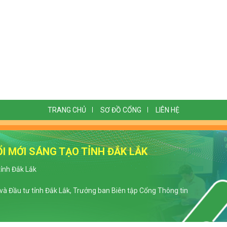
TRANG CHỦ
SƠ ĐỒ CỔNG
LIÊN HỆ
I MỚI SÁNG TẠO TỈNH ĐẮK LẮK
tỉnh Đắk Lắk
à Đầu tư tỉnh Đắk Lắk, Trưởng ban Biên tập Cổng Thông tin