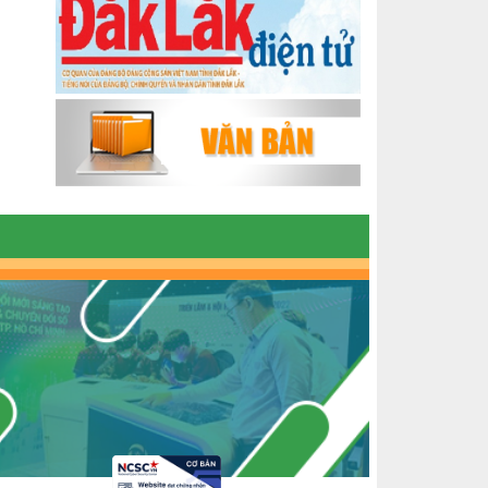
ĐẮK LẮK GIAI ĐOẠN 2018-2020