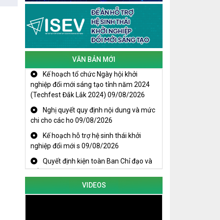
Cuộc thi trực tuyến tìm hiểu “50 năm
Chiến thắng Buôn Ma Thuột, giải
phóng tỉnh Đắk Lắk (10/3/1975 -
10/3/2025)"
VĂN BẢN MỚI
Kế hoạch tổ chức Ngày hội khởi
nghiệp đổi mới sáng tạo tỉnh năm 2024
(Techfest Đắk Lắk 2024)
09/08/2026
Nghị quyết quy định nội dung và mức
chi cho các ho
09/08/2026
Kế hoạch hỗ trợ hệ sinh thái khởi
nghiệp đổi mới s
09/08/2026
Quyết định kiện toàn Ban Chỉ đạo và
Tổ giúp việc B
09/08/2026
KHAI MẠC TECHFEST 2024
VIDEOS
TRAILER TECHFEST DAKLAK 2024
OK1
Đắk Lắk - Tiềm năng và cơ hội đầu tư
ngày