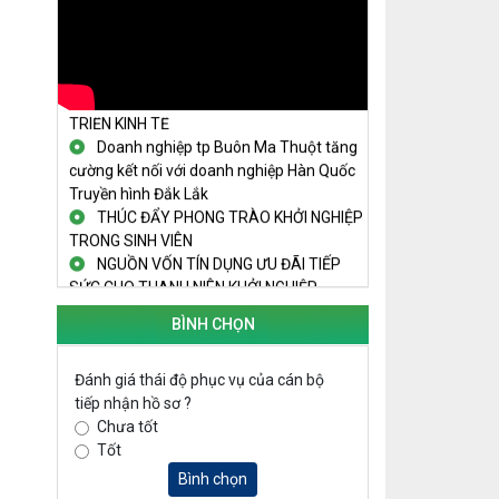
THANH NIÊN KHỞI NGHIỆP THÀNH
CÔNG TỪ MÔ HÌNH KINH TẾ TẬP THỂ
PHÁT HUY VAI TRÒ CỦA PHỤ NỮ
TRONG SÁNG TẠO KHỞI NGHIỆP, PHÁT
TRIỂN KINH TẾ
Doanh nghiệp tp Buôn Ma Thuột tăng
cường kết nối với doanh nghiệp Hàn Quốc
Truyền hình Đắk Lắk
THÚC ĐẨY PHONG TRÀO KHỞI NGHIỆP
TRONG SINH VIÊN
NGUỒN VỐN TÍN DỤNG ƯU ĐÃI TIẾP
SỨC CHO THANH NIÊN KHỞI NGHIỆP
LAN TỎA TINH THẦN KHỞI NGHIỆP
TRONG THANH NIÊN TẠI HUYỆN KRÔNG
BÌNH CHỌN
PẮC
KHỞI NGHIỆP VỚI MÔ HÌNH NUÔI ỐC
Đánh giá thái độ phục vụ của cán bộ
NHỒI
tiếp nhận hồ sơ ?
NHÌN LẠI HOẠT ĐỘNG KHỞI NGHIỆP
Chưa tốt
ĐẮK LẮK GIAI ĐOẠN 2018-2020
Tốt
KHAI MẠC TECHFEST 2024
Bình chọn