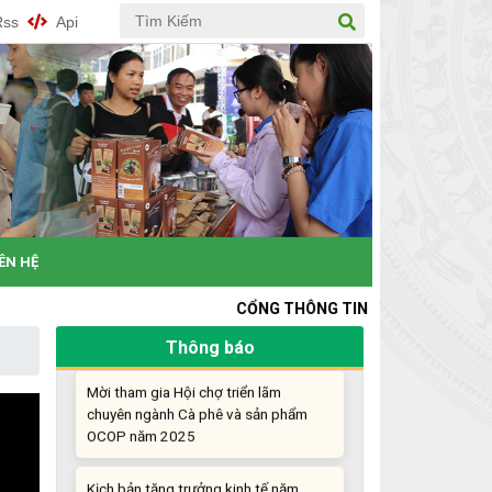
nghiệp đổi mới sáng tạo
Rss
Api
Khi khoa học - công nghệ chưa có sự
đột phá
Chế biến sâu – Nâng cao giá trị nông
sản
“Đi tắt, đón đầu” các công nghệ mới,
công nghệ tương lai
IÊN HỆ
Quảng bá hình ảnh Đắk Lắk đến bạn
bè trong nước và quốc tế
CỔNG THÔNG TIN KHỞI NGHIỆP ĐỔI MỚI SÁNG 
Thông báo
Mời tham gia Hội chợ triển lãm
chuyên ngành Cà phê và sản phẩm
OCOP năm 2025
Kịch bản tăng trưởng kinh tế năm
2025: Khơi thông mọi nguồn lực cho