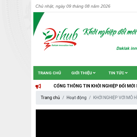
Chủ nhật, ngày 09 tháng 08 năm 2026
TRANG CHỦ
GIỚI THIỆU
TIN TỨC
CỔNG THÔNG TIN KHỞI NGHIỆP ĐỔI MỚI SÁNG TẠO T
Trang chủ
Hoạt động
KHỞI NGHIỆP VỚI MÔ H