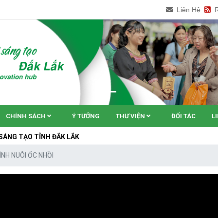
Liên Hệ
CHÍNH SÁCH
Ý TƯỞNG
THƯ VIỆN
ĐỐI TÁC
L
ỈNH ĐẮK LẮK
ÌNH NUÔI ỐC NHỒI