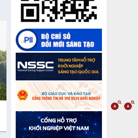
Chế biến sâu – Nâng cao giá trị nông
sản
“Đi tắt, đón đầu” các công nghệ mới,
công nghệ tương lai
Quảng bá hình ảnh Đắk Lắk đến bạn
bè trong nước và quốc tế
Mời tham gia Hội chợ triển lãm
chuyên ngành Cà phê và sản phẩm
›
OCOP năm 2025
Kịch bản tăng trưởng kinh tế năm
2025: Khơi thông mọi nguồn lực cho
phát triển
Cà phê đặc sản Việt Nam
Gạo sạch Thăng B
100% Robusta
Đắk Lắk xây dựng kịch bản tăng
trưởng kinh tế - xã hội năm 2025 đạt
8% trở lên