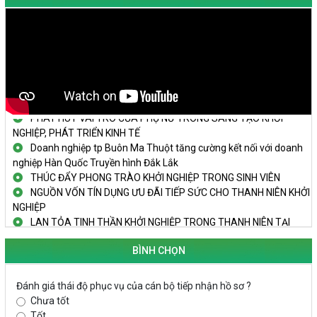
KHAI MẠC TECHFEST 2024
TRAILER TECHFEST DAKLAK 2024 OK1
Đắk Lắk - Tiềm năng và cơ hội đầu tư ngày
THANH NIÊN KHỞI NGHIỆP THÀNH CÔNG TỪ MÔ HÌNH KINH TẾ
TẬP THỂ
PHÁT HUY VAI TRÒ CỦA PHỤ NỮ TRONG SÁNG TẠO KHỞI
NGHIỆP, PHÁT TRIỂN KINH TẾ
Doanh nghiệp tp Buôn Ma Thuột tăng cường kết nối với doanh
nghiệp Hàn Quốc Truyền hình Đắk Lắk
THÚC ĐẨY PHONG TRÀO KHỞI NGHIỆP TRONG SINH VIÊN
NGUỒN VỐN TÍN DỤNG ƯU ĐÃI TIẾP SỨC CHO THANH NIÊN KHỞI
NGHIỆP
LAN TỎA TINH THẦN KHỞI NGHIỆP TRONG THANH NIÊN TẠI
HUYỆN KRÔNG PẮC
KHỞI NGHIỆP VỚI MÔ HÌNH NUÔI ỐC NHỒI
BÌNH CHỌN
NHÌN LẠI HOẠT ĐỘNG KHỞI NGHIỆP ĐẮK LẮK GIAI ĐOẠN 2018-
2020
Đánh giá thái độ phục vụ của cán bộ tiếp nhận hồ sơ ?
Chưa tốt
KHAI MẠC TECHFEST 2024
Tốt
TRAILER TECHFEST DAKLAK 2024 OK1