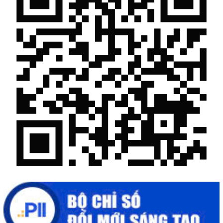
Chế biến sâu – Nâng cao giá trị nông sản
“Đi tắt, đón đầu” các công nghệ mới, công nghệ tương lai
Quảng bá hình ảnh Đắk Lắk đến bạn bè trong nước và quốc tế
Mời tham gia Hội chợ triển lãm chuyên ngành Cà phê và sản
phẩm OCOP năm 2025
Kịch bản tăng trưởng kinh tế năm 2025: Khơi thông mọi nguồn
lực cho phát triển
Đắk Lắk xây dựng kịch bản tăng trưởng kinh tế - xã hội năm
2025 đạt 8% trở lên
Cuộc thi trực tuyến tìm hiểu “50 năm Chiến thắng Buôn Ma
Thuột, giải phóng tỉnh Đắk Lắk (10/3/1975 - 10/3/2025)"