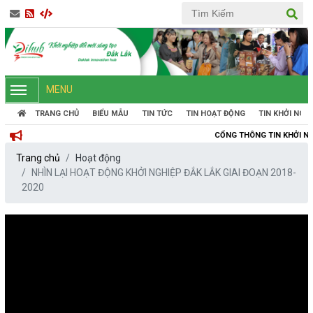
MENU
TRANG CHỦ
BIỂU MẪU
TIN TỨC
TIN HOẠT ĐỘNG
TIN KHỞI NGH
CỔNG THÔNG TIN KHỞI NGHIỆP ĐỔI MỚI 
Trang chủ
Hoạt động
NHÌN LẠI HOẠT ĐỘNG KHỞI NGHIỆP ĐẮK LẮK GIAI ĐOẠN 2018-
2020