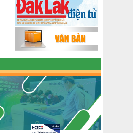
ĐẮK LẮK GIAI ĐOẠN 2018-2020