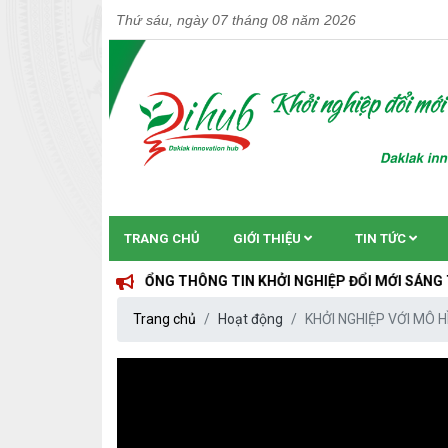
Thứ sáu, ngày 07 tháng 08 năm 2026
TRANG CHỦ
GIỚI THIỆU
TIN TỨC
CỔNG THÔNG TIN KHỞI NGHIỆP ĐỔI MỚI SÁNG TẠO TỈNH Đ
Trang chủ
Hoạt động
KHỞI NGHIỆP VỚI MÔ H