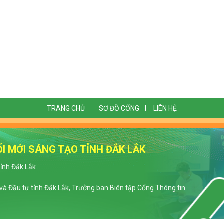
TRANG CHỦ
SƠ ĐỒ CỔNG
LIÊN HỆ
I MỚI SÁNG TẠO TỈNH ĐẮK LẮK
tỉnh Đắk Lắk
à Đầu tư tỉnh Đắk Lắk, Trưởng ban Biên tập Cổng Thông tin