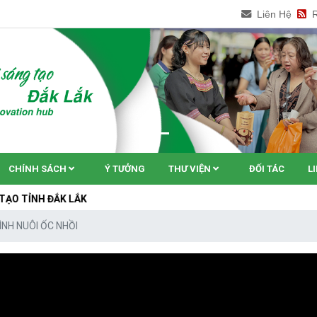
Liên Hệ
CHÍNH SÁCH
Ý TƯỞNG
THƯ VIỆN
ĐỐI TÁC
L
ẮK LẮK
ÌNH NUÔI ỐC NHỒI