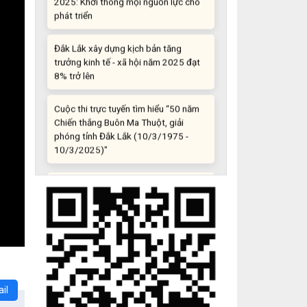
Đắk Lắk xây dựng kịch bản tăng
trưởng kinh tế - xã hội năm 2025 đạt
8% trở lên
Cuộc thi trực tuyến tìm hiểu “50 năm
Chiến thắng Buôn Ma Thuột, giải
phóng tỉnh Đắk Lắk (10/3/1975 -
10/3/2025)"
Những sáng tạo độc đáo từ “cây nhà
lá vườn”
Gam màu sáng trong bức tranh khởi
nghiệp đổi mới sáng tạo
Khi khoa học - công nghệ chưa có sự
đột phá
il
Chế biến sâu – Nâng cao giá trị nông