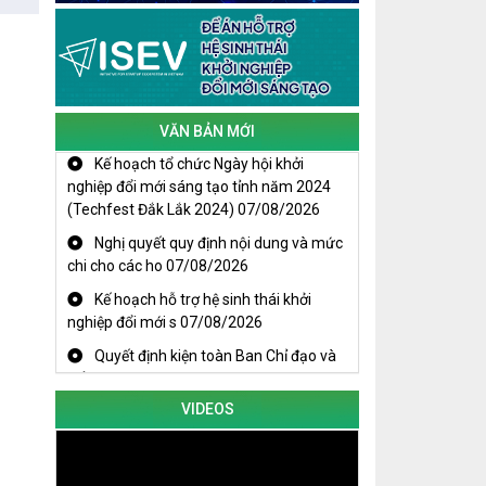
Cuộc thi trực tuyến tìm hiểu “50 năm
Chiến thắng Buôn Ma Thuột, giải
phóng tỉnh Đắk Lắk (10/3/1975 -
10/3/2025)"
VĂN BẢN MỚI
Kế hoạch tổ chức Ngày hội khởi
nghiệp đổi mới sáng tạo tỉnh năm 2024
(Techfest Đắk Lắk 2024)
07/08/2026
Nghị quyết quy định nội dung và mức
chi cho các ho
07/08/2026
Kế hoạch hỗ trợ hệ sinh thái khởi
nghiệp đổi mới s
07/08/2026
Quyết định kiện toàn Ban Chỉ đạo và
Tổ giúp việc B
07/08/2026
KHAI MẠC TECHFEST 2024
TRAILER TECHFEST DAKLAK 2024
VIDEOS
OK1
Đắk Lắk - Tiềm năng và cơ hội đầu tư
ngày