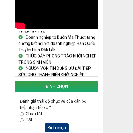
THANH NIÊN KHỞI NGHIỆP THÀNH
CÔNG TỪ MÔ HÌNH KINH TẾ TẬP THỂ
PHÁT HUY VAI TRÒ CỦA PHỤ NỮ
TRONG SÁNG TẠO KHỞI NGHIỆP, PHÁT
TRIỂN KINH TẾ
Doanh nghiệp tp Buôn Ma Thuột tăng
cường kết nối với doanh nghiệp Hàn Quốc
Truyền hình Đắk Lắk
THÚC ĐẨY PHONG TRÀO KHỞI NGHIỆP
TRONG SINH VIÊN
NGUỒN VỐN TÍN DỤNG ƯU ĐÃI TIẾP
SỨC CHO THANH NIÊN KHỞI NGHIỆP
LAN TỎA TINH THẦN KHỞI NGHIỆP
TRONG THANH NIÊN TẠI HUYỆN KRÔNG
BÌNH CHỌN
PẮC
KHỞI NGHIỆP VỚI MÔ HÌNH NUÔI ỐC
Đánh giá thái độ phục vụ của cán bộ
NHỒI
tiếp nhận hồ sơ ?
NHÌN LẠI HOẠT ĐỘNG KHỞI NGHIỆP
Chưa tốt
ĐẮK LẮK GIAI ĐOẠN 2018-2020
Tốt
KHAI MẠC TECHFEST 2024
Bình chọn
TRAILER TECHFEST DAKLAK 2024