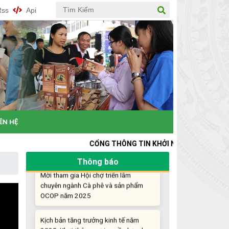
Rss
Api
Khi khoa học - công nghệ chưa có sự
đột phá
Chế biến sâu – Nâng cao giá trị nông
sản
“Đi tắt, đón đầu” các công nghệ mới,
công nghệ tương lai
IÊN HỆ
Quảng bá hình ảnh Đắk Lắk đến bạn
bè trong nước và quốc tế
CỔNG THÔNG TIN KHỞI NGHIỆP ĐỔI MỚI SÁNG TẠO T
Mời tham gia Hội chợ triển lãm
Thông báo
chuyên ngành Cà phê và sản phẩm
OCOP năm 2025
Kịch bản tăng trưởng kinh tế năm
2025: Khơi thông mọi nguồn lực cho
phát triển