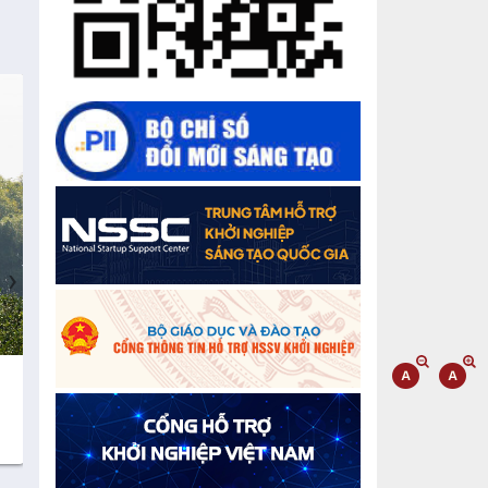
sản
“Đi tắt, đón đầu” các công nghệ mới,
công nghệ tương lai
Quảng bá hình ảnh Đắk Lắk đến bạn
bè trong nước và quốc tế
Mời tham gia Hội chợ triển lãm
chuyên ngành Cà phê và sản phẩm
OCOP năm 2025
›
Kịch bản tăng trưởng kinh tế năm
2025: Khơi thông mọi nguồn lực cho
phát triển
Cà phê đặc sản Việt Nam
Gạo sạch Thăng B
Đắk Lắk xây dựng kịch bản tăng
100% Robusta
trưởng kinh tế - xã hội năm 2025 đạt
8% trở lên