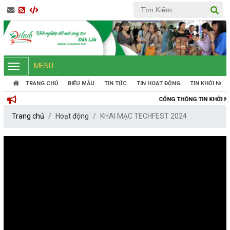
MENU
TRANG CHỦ
BIỂU MẪU
TIN TỨC
TIN HOẠT ĐỘNG
TIN KHỞI NGH
CỔNG THÔNG TIN KHỞI NGHIỆP ĐỔI MỚI 
Trang chủ
Hoạt động
KHAI MẠC TECHFEST 2024