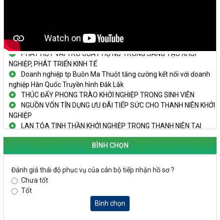
TRAILER TECHFEST DAKLAK 2024 OK1
Đắk Lắk - Tiềm năng và cơ hội đầu tư ngày
THANH NIÊN KHỞI NGHIỆP THÀNH CÔNG TỪ MÔ HÌNH KINH TẾ
TẬP THỂ
PHÁT HUY VAI TRÒ CỦA PHỤ NỮ TRONG SÁNG TẠO KHỞI
NGHIỆP, PHÁT TRIỂN KINH TẾ
Doanh nghiệp tp Buôn Ma Thuột tăng cường kết nối với doanh
nghiệp Hàn Quốc Truyền hình Đắk Lắk
THÚC ĐẨY PHONG TRÀO KHỞI NGHIỆP TRONG SINH VIÊN
NGUỒN VỐN TÍN DỤNG ƯU ĐÃI TIẾP SỨC CHO THANH NIÊN KHỞI
NGHIỆP
LAN TỎA TINH THẦN KHỞI NGHIỆP TRONG THANH NIÊN TẠI
HUYỆN KRÔNG PẮC
KHỞI NGHIỆP VỚI MÔ HÌNH NUÔI ỐC NHỒI
BÌNH CHỌN
NHÌN LẠI HOẠT ĐỘNG KHỞI NGHIỆP ĐẮK LẮK GIAI ĐOẠN 2018-
2020
Đánh giá thái độ phục vụ của cán bộ tiếp nhận hồ sơ ?
Chưa tốt
KHAI MẠC TECHFEST 2024
Tốt
TRAILER TECHFEST DAKLAK 2024 OK1
Đắk Lắk - Tiềm năng và cơ hội đầu tư ngày
Bình chọn
THANH NIÊN KHỞI NGHIỆP THÀNH CÔNG TỪ MÔ HÌNH KINH TẾ