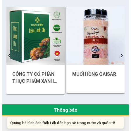
Những sáng tạo độc đáo từ “cây nhà lá vườn”
‹
›
Gam màu sáng trong bức tranh khởi nghiệp đổi mới sáng tạo
CÔNG TY CỔ PHẦN
MUỐI HỒNG QAISAR
Khi khoa học - công nghệ chưa có sự đột phá
THỰC PHẨM XANH
THÀNH ĐỒNG
Chế biến sâu – Nâng cao giá trị nông sản
“Đi tắt, đón đầu” các công nghệ mới, công nghệ tương lai
Thông báo
Quảng bá hình ảnh Đắk Lắk đến bạn bè trong nước và quốc tế