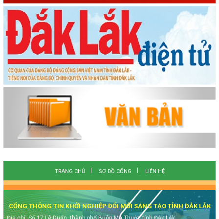
TRANG CHỦ
SƠ ĐỒ CỔNG
LIÊN HỆ
CỔNG THÔNG TIN KHỞI NGHIỆP ĐỔI MỚI SÁNG TẠO TỈNH ĐẮK LẮK
Địa chỉ: Số 17 Lê Duẩn, thành phố Buôn Ma Thuột, tỉnh Đắk Lắk