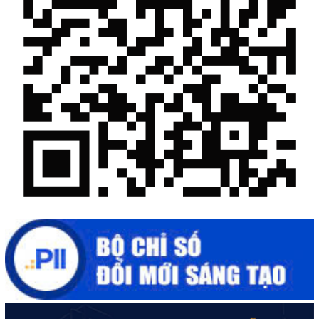
“Đi tắt, đón đầu” các công nghệ mới, công nghệ tương lai
Quảng bá hình ảnh Đắk Lắk đến bạn bè trong nước và quốc tế
Mời tham gia Hội chợ triển lãm chuyên ngành Cà phê và sản
phẩm OCOP năm 2025
Kịch bản tăng trưởng kinh tế năm 2025: Khơi thông mọi nguồn
lực cho phát triển
Đắk Lắk xây dựng kịch bản tăng trưởng kinh tế - xã hội năm
2025 đạt 8% trở lên
Cuộc thi trực tuyến tìm hiểu “50 năm Chiến thắng Buôn Ma
Thuột, giải phóng tỉnh Đắk Lắk (10/3/1975 - 10/3/2025)"