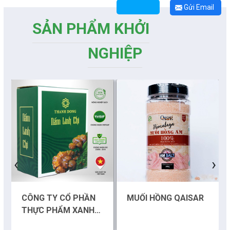
Gửi Email
SẢN PHẨM KHỞI
NGHIỆP
Những sáng tạo độc đáo từ “cây nhà lá vườn”
‹
›
Gam màu sáng trong bức tranh khởi nghiệp đổi mới sáng tạo
Khi khoa học - công nghệ chưa có sự đột phá
CÔNG TY CỔ PHẦN
MUỐI HỒNG QAISAR
THỰC PHẨM XANH
Chế biến sâu – Nâng cao giá trị nông sản
THÀNH ĐỒNG