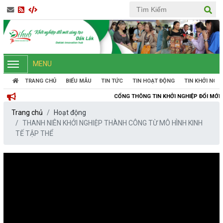
MENU
TRANG CHỦ
BIỂU MẪU
TIN TỨC
TIN HOẠT ĐỘNG
TIN KHỞI NGH
CỔNG THÔNG TIN KHỞI NGHIỆP ĐỔI MỚI SÁNG TẠO TỈNH
Trang chủ
Hoạt động
THANH NIÊN KHỞI NGHIỆP THÀNH CÔNG TỪ MÔ HÌNH KINH
TẾ TẬP THỂ