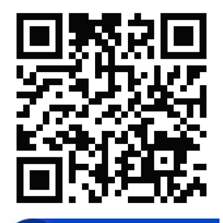
Khi khoa học - công nghệ chưa có sự đột phá
Chế biến sâu – Nâng cao giá trị nông sản
“Đi tắt, đón đầu” các công nghệ mới, công nghệ tương lai
Quảng bá hình ảnh Đắk Lắk đến bạn bè trong nước và quốc tế
Mời tham gia Hội chợ triển lãm chuyên ngành Cà phê và sản
phẩm OCOP năm 2025
Kịch bản tăng trưởng kinh tế năm 2025: Khơi thông mọi nguồn
lực cho phát triển
Đắk Lắk xây dựng kịch bản tăng trưởng kinh tế - xã hội năm
2025 đạt 8% trở lên
Cuộc thi trực tuyến tìm hiểu “50 năm Chiến thắng Buôn Ma