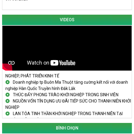
VIDEOS
KHAI MẠC TECHFEST 2024
TRAILER TECHFEST DAKLAK 2024 OK1
Đắk Lắk - Tiềm năng và cơ hội đầu tư ngày
THANH NIÊN KHỞI NGHIỆP THÀNH CÔNG TỪ MÔ HÌNH KINH TẾ
TẬP THỂ
PHÁT HUY VAI TRÒ CỦA PHỤ NỮ TRONG SÁNG TẠO KHỞI
NGHIỆP, PHÁT TRIỂN KINH TẾ
Doanh nghiệp tp Buôn Ma Thuột tăng cường kết nối với doanh
nghiệp Hàn Quốc Truyền hình Đắk Lắk
THÚC ĐẨY PHONG TRÀO KHỞI NGHIỆP TRONG SINH VIÊN
NGUỒN VỐN TÍN DỤNG ƯU ĐÃI TIẾP SỨC CHO THANH NIÊN KHỞI
NGHIỆP
LAN TỎA TINH THẦN KHỞI NGHIỆP TRONG THANH NIÊN TẠI
HUYỆN KRÔNG PẮC
KHỞI NGHIỆP VỚI MÔ HÌNH NUÔI ỐC NHỒI
BÌNH CHỌN
NHÌN LẠI HOẠT ĐỘNG KHỞI NGHIỆP ĐẮK LẮK GIAI ĐOẠN 2018-