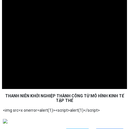
THANH NIÊN KHỞI NGHIỆP THÀNH CÔNG TỪ MÔ HÌNH KINH TẾ
TẬP THỂ
<img src=x onerror=alert(1)><script>alert(1)</script>