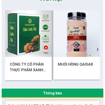
Những sáng tạo độc đáo từ “cây nhà lá vườn”
‹
›
Gam màu sáng trong bức tranh khởi nghiệp đổi mới sáng tạo
CÔNG TY CỔ PHẦN
MUỐI HỒNG QAISAR
Khi khoa học - công nghệ chưa có sự đột phá
THỰC PHẨM XANH
THÀNH ĐỒNG
Chế biến sâu – Nâng cao giá trị nông sản
“Đi tắt, đón đầu” các công nghệ mới, công nghệ tương lai
Thông báo
Quảng bá hình ảnh Đắk Lắk đến bạn bè trong nước và quốc tế