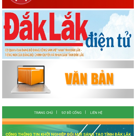
TRANG CHỦ
SƠ ĐỒ CỔNG
LIÊN HỆ
CỔNG THÔNG TIN KHỞI NGHIỆP ĐỔI MỚI SÁNG TẠO TỈNH ĐẮK LẮK