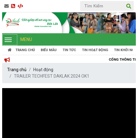
MENU
TRANG CHỦ
BIỂU MẪU
TIN TỨC
TIN HOẠT ĐỘNG
TIN KHỞI NGH
CỔNG THÔNG TIN KHỞI NGHIỆP Đ
Trang chủ
Hoạt động
TRAILER TECHFEST DAKLAK 2024 OK1