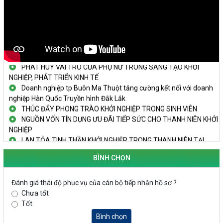
KHAI MẠC TECHFEST 2024
TRAILER TECHFEST DAKLAK 2024 OK1
Đắk Lắk - Tiềm năng và cơ hội đầu tư ngày
THANH NIÊN KHỞI NGHIỆP THÀNH CÔNG TỪ MÔ HÌNH KINH TẾ
TẬP THỂ
PHÁT HUY VAI TRÒ CỦA PHỤ NỮ TRONG SÁNG TẠO KHỞI
NGHIỆP, PHÁT TRIỂN KINH TẾ
Doanh nghiệp tp Buôn Ma Thuột tăng cường kết nối với doanh
nghiệp Hàn Quốc Truyền hình Đắk Lắk
THÚC ĐẨY PHONG TRÀO KHỞI NGHIỆP TRONG SINH VIÊN
NGUỒN VỐN TÍN DỤNG ƯU ĐÃI TIẾP SỨC CHO THANH NIÊN KHỞI
NGHIỆP
LAN TỎA TINH THẦN KHỞI NGHIỆP TRONG THANH NIÊN TẠI
HUYỆN KRÔNG PẮC
KHỞI NGHIỆP VỚI MÔ HÌNH NUÔI ỐC NHỒI
BÌNH CHỌN
NHÌN LẠI HOẠT ĐỘNG KHỞI NGHIỆP ĐẮK LẮK GIAI ĐOẠN 2018-
2020
Đánh giá thái độ phục vụ của cán bộ tiếp nhận hồ sơ ?
Chưa tốt
KHAI MẠC TECHFEST 2024
Tốt
TRAILER TECHFEST DAKLAK 2024 OK1
Bình chọn
Đắk Lắk - Tiềm năng và cơ hội đầu tư ngày