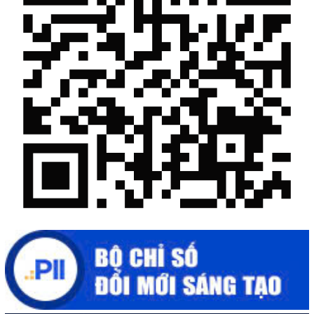
Chế biến sâu – Nâng cao giá trị nông sản
“Đi tắt, đón đầu” các công nghệ mới, công nghệ tương lai
Quảng bá hình ảnh Đắk Lắk đến bạn bè trong nước và quốc tế
Mời tham gia Hội chợ triển lãm chuyên ngành Cà phê và sản
phẩm OCOP năm 2025
Kịch bản tăng trưởng kinh tế năm 2025: Khơi thông mọi nguồn
lực cho phát triển
Đắk Lắk xây dựng kịch bản tăng trưởng kinh tế - xã hội năm
2025 đạt 8% trở lên
Cuộc thi trực tuyến tìm hiểu “50 năm Chiến thắng Buôn Ma
Thuột, giải phóng tỉnh Đắk Lắk (10/3/1975 - 10/3/2025)"