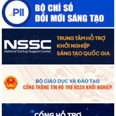
Cuộc thi trực tuyến tìm hiểu “50 năm Chiến thắng Buôn Ma
Thuột, giải phóng tỉnh Đắk Lắk (10/3/1975 - 10/3/2025)"