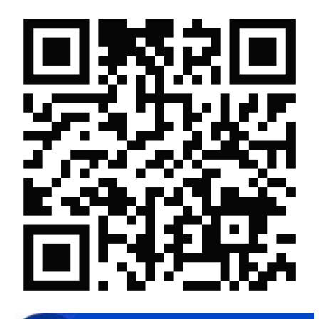
Gam màu sáng trong bức tranh khởi nghiệp đổi mới sáng tạo
Khi khoa học - công nghệ chưa có sự đột phá
Chế biến sâu – Nâng cao giá trị nông sản
“Đi tắt, đón đầu” các công nghệ mới, công nghệ tương lai
Quảng bá hình ảnh Đắk Lắk đến bạn bè trong nước và quốc tế
Mời tham gia Hội chợ triển lãm chuyên ngành Cà phê và sản
phẩm OCOP năm 2025
Kịch bản tăng trưởng kinh tế năm 2025: Khơi thông mọi nguồn
lực cho phát triển
Đắk Lắk xây dựng kịch bản tăng trưởng kinh tế - xã hội năm
2025 đạt 8% trở lên