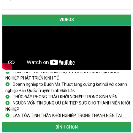
VIDEOS
KHAI MẠC TECHFEST 2024
TRAILER TECHFEST DAKLAK 2024 OK1
Đắk Lắk - Tiềm năng và cơ hội đầu tư ngày
THANH NIÊN KHỞI NGHIỆP THÀNH CÔNG TỪ MÔ HÌNH KINH TẾ
TẬP THỂ
PHÁT HUY VAI TRÒ CỦA PHỤ NỮ TRONG SÁNG TẠO KHỞI
NGHIỆP, PHÁT TRIỂN KINH TẾ
Doanh nghiệp tp Buôn Ma Thuột tăng cường kết nối với doanh
nghiệp Hàn Quốc Truyền hình Đắk Lắk
THÚC ĐẨY PHONG TRÀO KHỞI NGHIỆP TRONG SINH VIÊN
NGUỒN VỐN TÍN DỤNG ƯU ĐÃI TIẾP SỨC CHO THANH NIÊN KHỞI
NGHIỆP
LAN TỎA TINH THẦN KHỞI NGHIỆP TRONG THANH NIÊN TẠI
HUYỆN KRÔNG PẮC
KHỞI NGHIỆP VỚI MÔ HÌNH NUÔI ỐC NHỒI
BÌNH CHỌN
NHÌN LẠI HOẠT ĐỘNG KHỞI NGHIỆP ĐẮK LẮK GIAI ĐOẠN 2018-