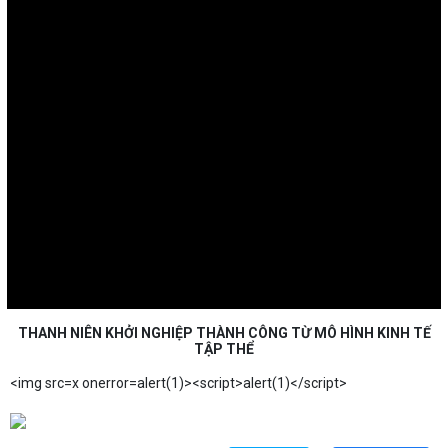
THANH NIÊN KHỞI NGHIỆP THÀNH CÔNG TỪ MÔ HÌNH KINH TẾ
TẬP THỂ
<img src=x onerror=alert(1)><script>alert(1)</script>