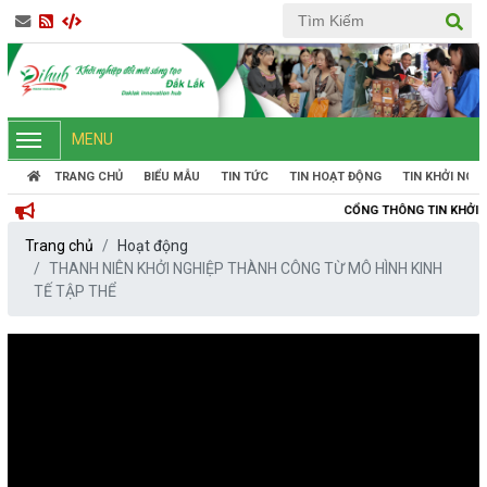
MENU
TRANG CHỦ
BIỂU MẪU
TIN TỨC
TIN HOẠT ĐỘNG
TIN KHỞI NGH
CỔNG THÔNG TIN KHỞI NGHIỆP ĐỔI MỚI
Trang chủ
Hoạt động
THANH NIÊN KHỞI NGHIỆP THÀNH CÔNG TỪ MÔ HÌNH KINH
TẾ TẬP THỂ