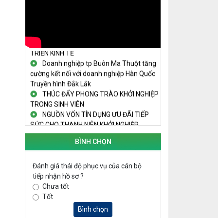
THANH NIÊN KHỞI NGHIỆP THÀNH
CÔNG TỪ MÔ HÌNH KINH TẾ TẬP THỂ
PHÁT HUY VAI TRÒ CỦA PHỤ NỮ
TRONG SÁNG TẠO KHỞI NGHIỆP, PHÁT
TRIỂN KINH TẾ
Doanh nghiệp tp Buôn Ma Thuột tăng
cường kết nối với doanh nghiệp Hàn Quốc
Truyền hình Đắk Lắk
THÚC ĐẨY PHONG TRÀO KHỞI NGHIỆP
TRONG SINH VIÊN
NGUỒN VỐN TÍN DỤNG ƯU ĐÃI TIẾP
SỨC CHO THANH NIÊN KHỞI NGHIỆP
LAN TỎA TINH THẦN KHỞI NGHIỆP
TRONG THANH NIÊN TẠI HUYỆN KRÔNG
BÌNH CHỌN
PẮC
KHỞI NGHIỆP VỚI MÔ HÌNH NUÔI ỐC
Đánh giá thái độ phục vụ của cán bộ
NHỒI
tiếp nhận hồ sơ ?
NHÌN LẠI HOẠT ĐỘNG KHỞI NGHIỆP
Chưa tốt
ĐẮK LẮK GIAI ĐOẠN 2018-2020
Tốt
KHAI MẠC TECHFEST 2024
Bình chọn