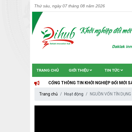
Thứ sáu, ngày 07 tháng 08 năm 2026
TRANG CHỦ
GIỚI THIỆU
TIN TỨC
CỔNG THÔNG TIN KHỞI NGHIỆP ĐỔI MỚI SÁNG TẠO TỈ
Trang chủ
Hoạt động
NGUỒN VỐN TÍN DỤNG 