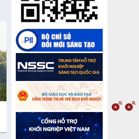
Chế biến sâu – Nâng cao giá trị nông
sản
“Đi tắt, đón đầu” các công nghệ mới,
công nghệ tương lai
Quảng bá hình ảnh Đắk Lắk đến bạn
bè trong nước và quốc tế
Mời tham gia Hội chợ triển lãm
chuyên ngành Cà phê và sản phẩm
›
OCOP năm 2025
Kịch bản tăng trưởng kinh tế năm
2025: Khơi thông mọi nguồn lực cho
phát triển
Cà phê đặc sản Việt Nam
Gạo sạch Thăng B
100% Robusta
Đắk Lắk xây dựng kịch bản tăng
trưởng kinh tế - xã hội năm 2025 đạt
8% trở lên