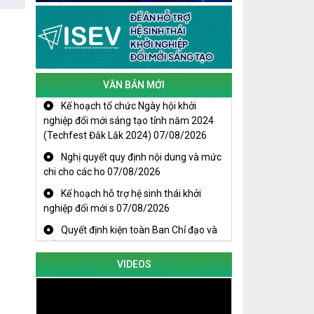
Cuộc thi trực tuyến tìm hiểu “50 năm
Chiến thắng Buôn Ma Thuột, giải
phóng tỉnh Đắk Lắk (10/3/1975 -
10/3/2025)"
VĂN BẢN MỚI
Kế hoạch tổ chức Ngày hội khởi
nghiệp đổi mới sáng tạo tỉnh năm 2024
(Techfest Đắk Lắk 2024)
07/08/2026
Nghị quyết quy định nội dung và mức
chi cho các ho
07/08/2026
Kế hoạch hỗ trợ hệ sinh thái khởi
nghiệp đổi mới s
07/08/2026
Quyết định kiện toàn Ban Chỉ đạo và
Tổ giúp việc B
07/08/2026
KHAI MẠC TECHFEST 2024
TRAILER TECHFEST DAKLAK 2024
VIDEOS
OK1
Đắk Lắk - Tiềm năng và cơ hội đầu tư
ngày