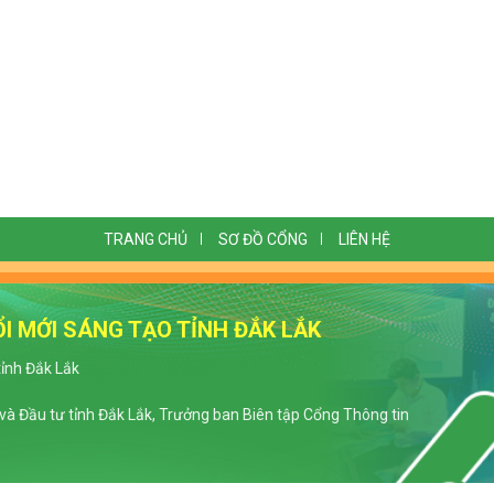
TRANG CHỦ
SƠ ĐỒ CỔNG
LIÊN HỆ
I MỚI SÁNG TẠO TỈNH ĐẮK LẮK
tỉnh Đắk Lắk
à Đầu tư tỉnh Đắk Lắk, Trưởng ban Biên tập Cổng Thông tin