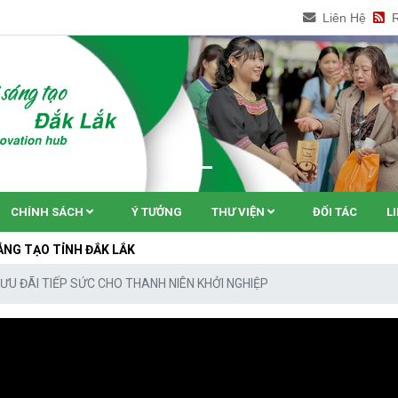
Liên Hệ
CHÍNH SÁCH
Ý TƯỞNG
THƯ VIỆN
ĐỐI TÁC
L
NH ĐẮK LẮK
ƯU ĐÃI TIẾP SỨC CHO THANH NIÊN KHỞI NGHIỆP