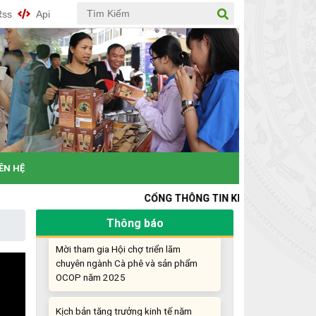
nghiệp đổi mới sáng tạo
Rss
Api
Khi khoa học - công nghệ chưa có sự
đột phá
Chế biến sâu – Nâng cao giá trị nông
sản
“Đi tắt, đón đầu” các công nghệ mới,
công nghệ tương lai
IÊN HỆ
Quảng bá hình ảnh Đắk Lắk đến bạn
bè trong nước và quốc tế
CỔNG THÔNG TIN KHỞI NGHIỆP ĐỔI MỚI SÁNG T
Thông báo
Mời tham gia Hội chợ triển lãm
chuyên ngành Cà phê và sản phẩm
OCOP năm 2025
Kịch bản tăng trưởng kinh tế năm
2025: Khơi thông mọi nguồn lực cho