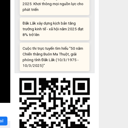
phát triển
Đắk Lắk xây dựng kịch bản tăng
trưởng kinh tế - xã hội năm 2025 đạt
8% trở lên
Cuộc thi trực tuyến tìm hiểu “50 năm
Chiến thắng Buôn Ma Thuột, giải
phóng tỉnh Đắk Lắk (10/3/1975 -
10/3/2025)"
Những sáng tạo độc đáo từ “cây nhà
lá vườn”
Gam màu sáng trong bức tranh khởi
nghiệp đổi mới sáng tạo
Khi khoa học - công nghệ chưa có sự
đột phá
il