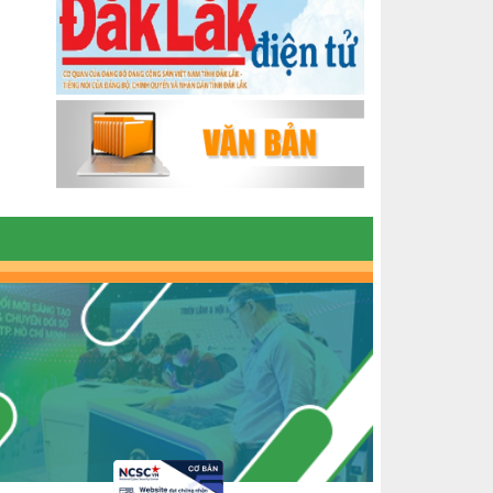
ĐẮK LẮK GIAI ĐOẠN 2018-2020