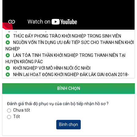
TẬP THỂ
PHÁT HUY VAI TRÒ CỦA PHỤ NỮ TRONG SÁNG TẠO KHỞI
NGHIỆP, PHÁT TRIỂN KINH TẾ
Doanh nghiệp tp Buôn Ma Thuột tăng cường kết nối với doanh
nghiệp Hàn Quốc Truyền hình Đắk Lắk
THÚC ĐẨY PHONG TRÀO KHỞI NGHIỆP TRONG SINH VIÊN
NGUỒN VỐN TÍN DỤNG ƯU ĐÃI TIẾP SỨC CHO THANH NIÊN KHỞI
NGHIỆP
LAN TỎA TINH THẦN KHỞI NGHIỆP TRONG THANH NIÊN TẠI
HUYỆN KRÔNG PẮC
KHỞI NGHIỆP VỚI MÔ HÌNH NUÔI ỐC NHỒI
NHÌN LẠI HOẠT ĐỘNG KHỞI NGHIỆP ĐẮK LẮK GIAI ĐOẠN 2018-
2020
BÌNH CHỌN
KHAI MẠC TECHFEST 2024
TRAILER TECHFEST DAKLAK 2024 OK1
Đắk Lắk - Tiềm năng và cơ hội đầu tư ngày
Đánh giá thái độ phục vụ của cán bộ tiếp nhận hồ sơ ?
THANH NIÊN KHỞI NGHIỆP THÀNH CÔNG TỪ MÔ HÌNH KINH TẾ
Chưa tốt
TẬP THỂ
Tốt
PHÁT HUY VAI TRÒ CỦA PHỤ NỮ TRONG SÁNG TẠO KHỞI
Bình chọn
NGHIỆP, PHÁT TRIỂN KINH TẾ
Doanh nghiệp tp Buôn Ma Thuột tăng cường kết nối với doanh