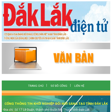
TRANG CHỦ
SƠ ĐỒ CỔNG
LIÊN HỆ
CỔNG THÔNG TIN KHỞI NGHIỆP ĐỔI MỚI SÁNG TẠO TỈNH ĐẮK LẮK
Địa chỉ: Số 17 Lê Duẩn, thành phố Buôn Ma Thuột, tỉnh Đắk Lắk