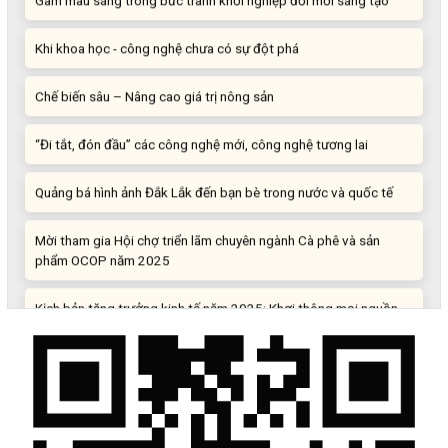
Khi khoa học - công nghệ chưa có sự đột phá
Chế biến sâu – Nâng cao giá trị nông sản
“Đi tắt, đón đầu” các công nghệ mới, công nghệ tương lai
Quảng bá hình ảnh Đắk Lắk đến bạn bè trong nước và quốc tế
Mời tham gia Hội chợ triển lãm chuyên ngành Cà phê và sản
phẩm OCOP năm 2025
Kịch bản tăng trưởng kinh tế năm 2025: Khơi thông mọi nguồn
lực cho phát triển
Đắk Lắk xây dựng kịch bản tăng trưởng kinh tế - xã hội năm
2025 đạt 8% trở lên
Cuộc thi trực tuyến tìm hiểu “50 năm Chiến thắng Buôn Ma
Thuột, giải phóng tỉnh Đắk Lắk (10/3/1975 - 10/3/2025)"