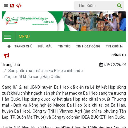
MENU
TRANG CHỦ
BIỂU MẪU
TIN TỨC
TIN HOẠT ĐỘNG
TIN KHỞI NGH
CỔNG THÔNG TIN KHỞI NGHIỆ
Trang chủ
09/12/2024
Sản phẩm hạt mắc ca Ea H’leo chính thức
được xuất khẩu sang Hàn Quốc
Sáng 8/12, tại UBND huyện Ea H’leo đã diễn ra Lễ ký kết Hợp đồng
xuất khẩu chính ngạch sản phẩm hạt mắc ca Ea H’leo sang thị trường
Hàn Quốc. Hợp đồng được ký kết giữa Hợp tác xã sản xuất Thương
mại - Dịch vụ Nông nghiệp Macca Ea H’leo (địa chỉ tại xã Ea Hiao,
huyện Ea H’leo), Công ty TNHH Vietnox Agri (địa chỉ tại phường Tân
Lập, TP. Buôn Ma Thuột) và Công ty cổ phần IDEA BUCKET Hàn Quốc.
Tại buổi lễ, Hợp tác xã Macca Ea H’leo, Công ty TNHH Vietnox Agri và