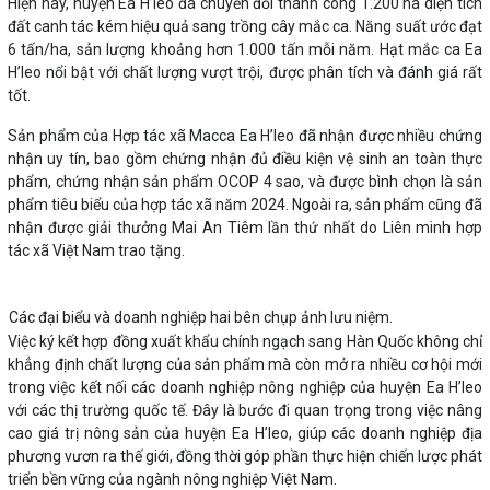
Hiện nay, huyện Ea H’leo đã chuyển đổi thành công 1.200 ha diện tích
đất canh tác kém hiệu quả sang trồng cây mắc ca. Năng suất ước đạt
6 tấn/ha, sản lượng khoảng hơn 1.000 tấn mỗi năm. Hạt mắc ca Ea
H’leo nổi bật với chất lượng vượt trội, được phân tích và đánh giá rất
tốt.
Sản phẩm của Hợp tác xã Macca Ea H’leo đã nhận được nhiều chứng
nhận uy tín, bao gồm chứng nhận đủ điều kiện vệ sinh an toàn thực
phẩm, chứng nhận sản phẩm OCOP 4 sao, và được bình chọn là sản
phẩm tiêu biểu của hợp tác xã năm 2024. Ngoài ra, sản phẩm cũng đã
nhận được giải thưởng Mai An Tiêm lần thứ nhất do Liên minh hợp
tác xã Việt Nam trao tặng.
Các đại biểu và doanh nghiệp hai bên chụp ảnh lưu niệm.
Việc ký kết hợp đồng xuất khẩu chính ngạch sang Hàn Quốc không chỉ
khẳng định chất lượng của sản phẩm mà còn mở ra nhiều cơ hội mới
trong việc kết nối các doanh nghiệp nông nghiệp của huyện Ea H’leo
với các thị trường quốc tế. Đây là bước đi quan trọng trong việc nâng
cao giá trị nông sản của huyện Ea H’leo, giúp các doanh nghiệp địa
phương vươn ra thế giới, đồng thời góp phần thực hiện chiến lược phát
triển bền vững của ngành nông nghiệp Việt Nam.