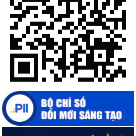
Những sáng tạo độc đáo từ “cây nhà lá vườn”
Gam màu sáng trong bức tranh khởi nghiệp đổi mới sáng tạo
Khi khoa học - công nghệ chưa có sự đột phá
Chế biến sâu – Nâng cao giá trị nông sản
“Đi tắt, đón đầu” các công nghệ mới, công nghệ tương lai
Quảng bá hình ảnh Đắk Lắk đến bạn bè trong nước và quốc tế
Mời tham gia Hội chợ triển lãm chuyên ngành Cà phê và sản
phẩm OCOP năm 2025
Kịch bản tăng trưởng kinh tế năm 2025: Khơi thông mọi nguồn
lực cho phát triển