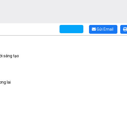
Gửi Email
ới sáng tạo
ơng lai