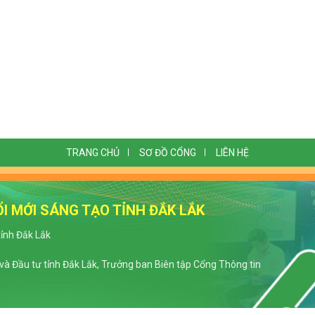
TRANG CHỦ
SƠ ĐỒ CỔNG
LIÊN HỆ
I MỚI SÁNG TẠO TỈNH ĐẮK LẮK
tỉnh Đắk Lắk
à Đầu tư tỉnh Đắk Lắk, Trưởng ban Biên tập Cổng Thông tin