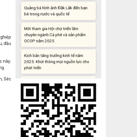
bè trong nước và quốc tế
Mời tham gia Hội chợ triển lãm
chuyên ngành Cà phê và sản phẩm
OCOP năm 2025
ghiệp
u, đầu
Kịch bản tăng trưởng kinh tế năm
2025: Khơi thông mọi nguồn lực cho
phát triển
c này;
ng.
Đắk Lắk xây dựng kịch bản tăng
n, Séc
trưởng kinh tế - xã hội năm 2025 đạt
8% trở lên
Cuộc thi trực tuyến tìm hiểu “50 năm
Chiến thắng Buôn Ma Thuột, giải
phóng tỉnh Đắk Lắk (10/3/1975 -
10/3/2025)"
Những sáng tạo độc đáo từ “cây nhà