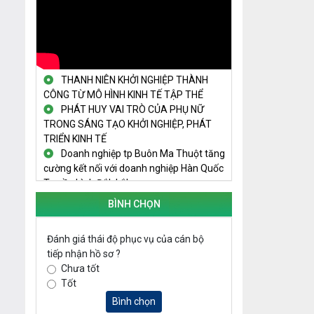
TRAILER TECHFEST DAKLAK 2024
OK1
Đắk Lắk - Tiềm năng và cơ hội đầu tư
ngày
THANH NIÊN KHỞI NGHIỆP THÀNH
CÔNG TỪ MÔ HÌNH KINH TẾ TẬP THỂ
PHÁT HUY VAI TRÒ CỦA PHỤ NỮ
TRONG SÁNG TẠO KHỞI NGHIỆP, PHÁT
TRIỂN KINH TẾ
Doanh nghiệp tp Buôn Ma Thuột tăng
cường kết nối với doanh nghiệp Hàn Quốc
Truyền hình Đắk Lắk
THÚC ĐẨY PHONG TRÀO KHỞI NGHIỆP
TRONG SINH VIÊN
BÌNH CHỌN
NGUỒN VỐN TÍN DỤNG ƯU ĐÃI TIẾP
SỨC CHO THANH NIÊN KHỞI NGHIỆP
Đánh giá thái độ phục vụ của cán bộ
LAN TỎA TINH THẦN KHỞI NGHIỆP
tiếp nhận hồ sơ ?
TRONG THANH NIÊN TẠI HUYỆN KRÔNG
Chưa tốt
PẮC
Tốt
KHỞI NGHIỆP VỚI MÔ HÌNH NUÔI ỐC
Bình chọn
NHỒI