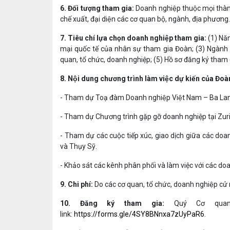
6. Đối tượng tham gia:
Doanh nghiệp thuộc mọi thành
chế xuất, đại diện các cơ quan bộ, ngành, địa phương
7. Tiêu chí lựa chọn doanh nghiệp tham gia:
(1) Nă
mại quốc tế của nhân sự tham gia Đoàn; (3) Ngàn
quan, tổ chức, doanh nghiệp; (5) Hồ sơ đăng ký tha
8. Nội dung chương trình làm việc dự kiến của Đoà
-
Tham dự
Toạ đàm Doanh nghiệp Việt Nam –
Ba La
- Tham dự Chương trình gặp gỡ doanh nghiệp tại
Zur
-
Tham dự
các cuộc tiếp xúc, giao dịch giữa các doan
và Thụy Sỹ
.
- Khảo sát các kênh phân phối và làm việc với các d
9. Chi phí
:
Do các cơ quan, tổ chức,
doanh nghiệp cử 
10
.
Đăng ký tham gia:
Quý Cơ qu
link:
https://forms.gle/4SY8BNnxa7zUyPaR6
.