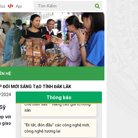
Rss
Api
Những sáng tạo độc đáo từ “cây nhà
lá vườn”
Gam màu sáng trong bức tranh khởi
nghiệp đổi mới sáng tạo
IÊN HỆ
Khi khoa học - công nghệ chưa có sự
đột phá
ÁNG TẠO TỈNH ĐẮK LẮK
/2024
Chế biến sâu – Nâng cao giá trị nông
Thông báo
sản
 Sỹ
“Đi tắt, đón đầu” các công nghệ mới,
ợp với
công nghệ tương lai
n giao
Quảng bá hình ảnh Đắk Lắk đến bạn