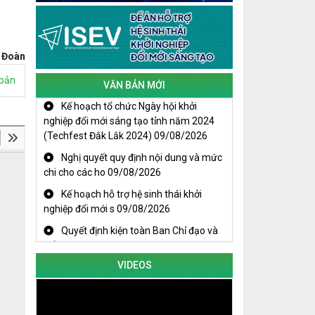
Kịch bản tăng trưởng kinh tế năm
2025: Khơi thông mọi nguồn lực cho
 Đoàn
phát triển
bản
VĂN BẢN MỚI
Đắk Lắk xây dựng kịch bản tăng
trưởng kinh tế - xã hội năm 2025 đạt
Kế hoạch tổ chức Ngày hội khởi
8% trở lên
nghiệp đổi mới sáng tạo tỉnh năm 2024
(Techfest Đắk Lắk 2024)
09/08/2026
Cuộc thi trực tuyến tìm hiểu “50 năm
Nghị quyết quy định nội dung và mức
Chiến thắng Buôn Ma Thuột, giải
chi cho các ho
09/08/2026
phóng tỉnh Đắk Lắk (10/3/1975 -
Kế hoạch hỗ trợ hệ sinh thái khởi
10/3/2025)"
nghiệp đổi mới s
09/08/2026
Quyết định kiện toàn Ban Chỉ đạo và
Tổ giúp việc B
09/08/2026
VIDEOS
KHAI MẠC TECHFEST 2024