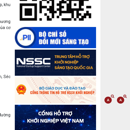
lá vườn”
̣p, khu
Gam màu sáng trong bức tranh khởi
thương
nghiệp đổi mới sáng tạo
của cơ
Khi khoa học - công nghệ chưa có sự
đột phá
Chế biến sâu – Nâng cao giá trị nông
sản
n, Séc
“Đi tắt, đón đầu” các công nghệ mới,
công nghệ tương lai
Quảng bá hình ảnh Đắk Lắk đến bạn
bè trong nước và quốc tế
đường
Mời tham gia Hội chợ triển lãm
chuyên ngành Cà phê và sản phẩm
OCOP năm 2025