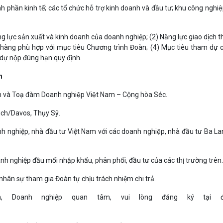
 phần kinh tế; các tổ chức hỗ trợ kinh doanh và đầu tư; khu công nghiê
.
ng lực sản xuất và kinh doanh của doanh nghiệp; (2) Năng lực giao dịch 
h hàng phù hợp với mục tiêu Chương trình Đoàn; (4) Mục tiêu tham dự 
m dự nộp đúng hạn quy định.
n
n
và Toạ đàm Doanh nghiệp Việt Nam –
Cộng hòa Séc
.
ich/
Davos, Thụy Sỹ.
h nghiệp, nhà đầu tư Việt Nam với các doanh nghiệp, nhà đầu tư
Ba La
oanh nghiệp đầu mối nhập khẩu, phân phối, đầu tư của
các thị trường trên
.
nhân sự tham gia Đoàn tự chịu trách nhiệm chi trả.
an,
Doanh nghiệp quan tâm, vui lòng đăng ký
tại 