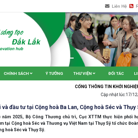
Liên Hệ
CHÍNH SÁCH
Ý TƯỞNG
THƯ VIỆN
ĐỐI TÁC
L
CỔNG THÔNG TIN KHỞI NGHIỆP ĐỔI MỚI S
Cập nhật lúc:
17/12
̣i và đầu tư tại Cộng hoà Ba Lan, Cộng hoà Séc và Thụy
) năm 2025, Bộ Công Thương chủ trì, Cục XTTM thực hiện phối h
 tại Cộng hoà Séc và Thương vụ Việt Nam tại Thụy Sỹ tổ chức Đoà
ộng hoà Séc và Thụy Sỹ.