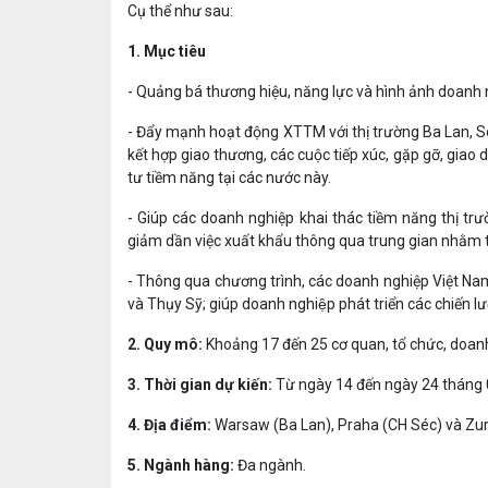
Cụ thể như sau:
1. Mục tiêu
- Quảng bá thương hiệu
, năng lực và
hình ảnh doanh 
- Đẩy mạnh hoạt động XTTM với thị trường
Ba Lan, S
kết hợp giao thương, các cuộc tiếp xúc, gặp gỡ, giao dịc
tư tiềm năng tại các nước này.
- Giúp các doanh nghiệp khai thác tiềm năng thị tr
giảm dần việc xuất khẩu thông qua trung gian nhằm tăng
- Thông qua chương trình, các doanh nghiệp Việt Na
và Thụy Sỹ
; giúp doanh nghiệp phát triển các chiến l
2. Quy mô:
Khoảng
17 đến
25 cơ quan, tổ chức, doan
3. Thời gian dự kiến:
Từ ngày
14
đến ngày
24
tháng
4. Địa điểm:
Warsaw (Ba Lan), Praha (CH Séc) và
Zur
5. Ngành hàng:
Đa ngành.