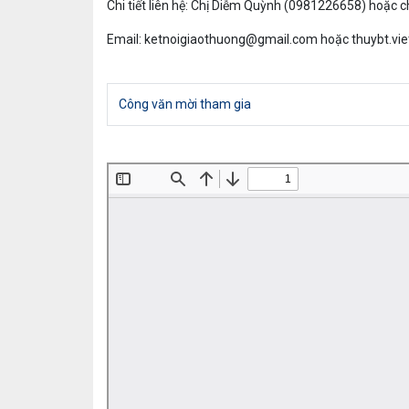
Chi tiết l
iên hệ
:
C
hị
Diễm Quỳnh (0981226658) hoặc
c
Email:
ketnoigiaothuong@gmail.com
hoặc
thuybt.vi
Công văn mời tham gia