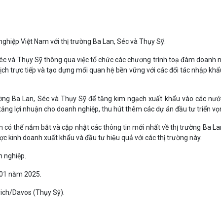
nghiệp Việt Nam
với thị trường
Ba Lan, Séc và Thụy Sỹ
.
éc và Thụy Sỹ
thông qua việc tổ chức các chương trình toạ đàm doanh n
h trực tiếp và tạo dựng mối quan hệ bền vững với các đối tác nhập khẩ
ường
Ba Lan, Séc và Thụy Sỹ
để tăng kim ngạch xuất khẩu vào các nướ
 lợi nhuận cho doanh nghiệp, thu hút thêm các dự án đầu tư triển vọ
m có thể nắm bắt và cập nhật các thông tin mới nhất về thị trường
Ba La
ược kinh doanh xuất khẩu và đầu tư hiệu quả với các thị trường này.
h nghiệp.
01
năm
2025
.
ich/
Davos (Thụy Sỹ)
.