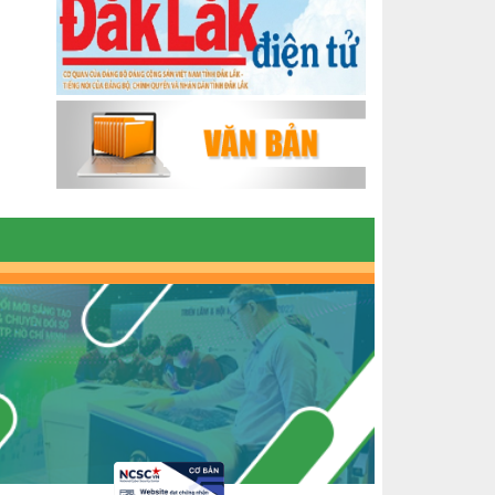
PẮC
KHỞI NGHIỆP VỚI MÔ HÌNH NUÔI ỐC
NHỒI
NHÌN LẠI HOẠT ĐỘNG KHỞI NGHIỆP
ĐẮK LẮK GIAI ĐOẠN 2018-2020