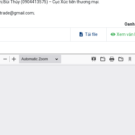
hị Bùi Thủy (0904413575) – Cục Xúc tiến thương mại.
etrade@gmail.com
;
Oanh
Tải file
Xem văn 