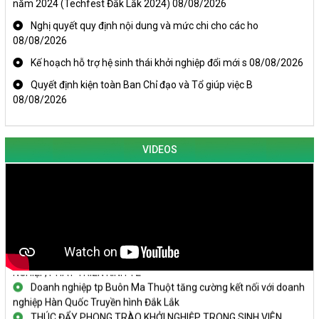
năm 2024 (Techfest Đắk Lắk 2024)
08/08/2026
Nghị quyết quy định nội dung và mức chi cho các ho
08/08/2026
Kế hoạch hỗ trợ hệ sinh thái khởi nghiệp đổi mới s
08/08/2026
Quyết định kiện toàn Ban Chỉ đạo và Tổ giúp việc B
08/08/2026
VIDEOS
KHAI MẠC TECHFEST 2024
TRAILER TECHFEST DAKLAK 2024 OK1
Đắk Lắk - Tiềm năng và cơ hội đầu tư ngày
THANH NIÊN KHỞI NGHIỆP THÀNH CÔNG TỪ MÔ HÌNH KINH TẾ
TẬP THỂ
PHÁT HUY VAI TRÒ CỦA PHỤ NỮ TRONG SÁNG TẠO KHỞI
NGHIỆP, PHÁT TRIỂN KINH TẾ
Doanh nghiệp tp Buôn Ma Thuột tăng cường kết nối với doanh
nghiệp Hàn Quốc Truyền hình Đắk Lắk
THÚC ĐẨY PHONG TRÀO KHỞI NGHIỆP TRONG SINH VIÊN