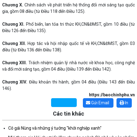
Chương X.
Chính sách về phát triển hệ thống đổi mới sáng tạo quốc
gia, gồm 08 điều (từ Điều 118 đến Điều 125).
Chương XI.
Phổ biến, lan tỏa tri thức KH,CN&ĐMST, gồm 10 điều (từ
Điều 126 đến Điều 135).
Chương XII.
Hợp tác và hội nhập quốc tế về KH,CN&ĐMST, gồm 03
điều (từ Điều 136 đến Điều 138).
Chương XIII.
Trách nhiệm quản lý nhà nước về khoa học, công nghệ
và đổi mới sáng tạo, gồm 04 điều (Điều 139 đến Điều 142).
Chương XIV.
Điều khoản thi hành, gồm 04 điều (Điều 143 đến Điều
146).
https://baochinhphu.vn
Gửi Email
In
Các tin khác
Những sáng tạo độc đáo từ “cây nhà lá vườn”
Cô gái Nùng và những ý tưởng "khởi nghiệp xanh"
Gam màu sáng trong bức tranh khởi nghiệp đổi mới sáng tạo