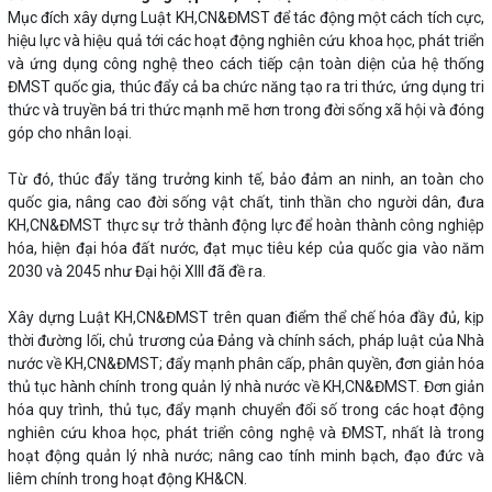
Mục đích xây dựng Luật KH,CN&ĐMST để tác động một cách tích cực,
hiệu lực và hiệu quả tới các hoạt động nghiên cứu khoa học, phát triển
và ứng dụng công nghệ theo cách tiếp cận toàn diện của hệ thống
ĐMST quốc gia, thúc đẩy cả ba chức năng tạo ra tri thức, ứng dụng tri
thức và truyền bá tri thức mạnh mẽ hơn trong đời sống xã hội và đóng
góp cho nhân loại.
Từ đó, thúc đẩy tăng trưởng kinh tế, bảo đảm an ninh, an toàn cho
quốc gia, nâng cao đời sống vật chất, tinh thần cho người dân, đưa
KH,CN&ĐMST thực sự trở thành động lực để hoàn thành công nghiệp
hóa, hiện đại hóa đất nước, đạt mục tiêu kép của quốc gia vào năm
2030 và 2045 như Đại hội XIII đã đề ra.
Xây dựng Luật KH,CN&ĐMST trên quan điểm thể chế hóa đầy đủ, kịp
thời đường lối, chủ trương của Đảng và chính sách, pháp luật của Nhà
nước về KH,CN&ĐMST; đẩy mạnh phân cấp, phân quyền, đơn giản hóa
thủ tục hành chính trong quản lý nhà nước về KH,CN&ĐMST. Đơn giản
hóa quy trình, thủ tục, đẩy mạnh chuyển đổi số trong các hoạt động
nghiên cứu khoa học, phát triển công nghệ và ĐMST, nhất là trong
hoạt động quản lý nhà nước; nâng cao tính minh bạch, đạo đức và
liêm chính trong hoạt động KH&CN.