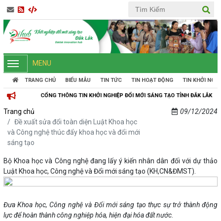
MENU
TRANG CHỦ
BIỂU MẪU
TIN TỨC
TIN HOẠT ĐỘNG
TIN KHỞI NGH
NG THÔNG TIN KHỞI NGHIỆP ĐỔI MỚI SÁNG TẠO TỈNH ĐẮK LẮK
Trang chủ
09/12/2024
Đề xuất sửa đổi toàn diện Luật Khoa học
và Công nghệ thúc đẩy khoa học và đổi mới
sáng tạo
Bộ Khoa học và Công nghệ đang lấy ý kiến nhân dân đối với dự thảo
Luật Khoa học, Công nghệ và Đổi mới sáng tạo (KH,CN&ĐMST).
Đưa Khoa học, Công nghệ và Đổi mới sáng tạo thực sự trở thành động
lực để hoàn thành công nghiệp hóa, hiện đại hóa đất nước.