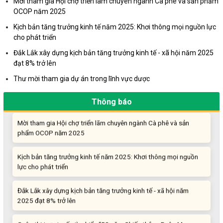
Mời tham gia Hội chợ triển lãm chuyên ngành Cà phê và sản phẩm
OCOP năm 2025
Khi khoa học - công nghệ chưa có sự đột phá
Kịch bản tăng trưởng kinh tế năm 2025: Khơi thông mọi nguồn lực
cho phát triển
Chế biến sâu – Nâng cao giá trị nông sản
Đắk Lắk xây dựng kịch bản tăng trưởng kinh tế - xã hội năm 2025
đạt 8% trở lên
“Đi tắt, đón đầu” các công nghệ mới, công nghệ tương lai
Thư mời tham gia dự án trong lĩnh vực dược
Quảng bá hình ảnh Đắk Lắk đến bạn bè trong nước và quốc tế
Thông báo
Mời tham gia Hội chợ triển lãm chuyên ngành Cà phê và sản
phẩm OCOP năm 2025
Kịch bản tăng trưởng kinh tế năm 2025: Khơi thông mọi nguồn
lực cho phát triển
Đắk Lắk xây dựng kịch bản tăng trưởng kinh tế - xã hội năm
2025 đạt 8% trở lên
Cuộc thi trực tuyến tìm hiểu “50 năm Chiến thắng Buôn Ma