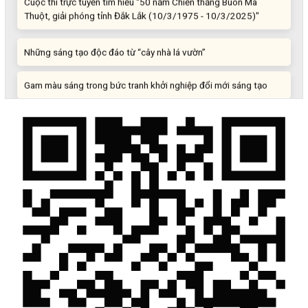
Thuột, giải phóng tỉnh Đắk Lắk (10/3/1975 - 10/3/2025)"
Những sáng tạo độc đáo từ “cây nhà lá vườn”
Gam màu sáng trong bức tranh khởi nghiệp đổi mới sáng tạo
Khi khoa học - công nghệ chưa có sự đột phá
Chế biến sâu – Nâng cao giá trị nông sản
“Đi tắt, đón đầu” các công nghệ mới, công nghệ tương lai
Quảng bá hình ảnh Đắk Lắk đến bạn bè trong nước và quốc tế
Mời tham gia Hội chợ triển lãm chuyên ngành Cà phê và sản
phẩm OCOP năm 2025
Kịch bản tăng trưởng kinh tế năm 2025: Khơi thông mọi nguồn
lực cho phát triển