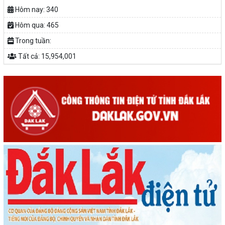
KHỞI NGHIỆP VỚI MÔ HÌNH NUÔI ỐC NHỒI
Hôm nay:
340
NHÌN LẠI HOẠT ĐỘNG KHỞI NGHIỆP ĐẮK LẮK GIAI ĐOẠN 2018-
Hôm qua:
465
2020
Trong tuần:
Tất cả:
15,954,001