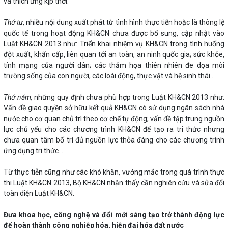
và thích ứng kịp thời.
Thứ tư
, nhiều nội dung xuất phát từ tình hình thực tiễn hoặc là thông lệ
quốc tế trong hoạt động KH&CN chưa được bổ sung, cập nhật vào
Luật KH&CN 2013 như: Triển khai nhiệm vụ KH&CN trong tình huống
đột xuất, khẩn cấp, liên quan tới an toàn, an ninh quốc gia; sức khỏe,
tính mạng của người dân; các thảm họa thiên nhiên đe dọa môi
trường sống của con người, các loài động, thực vật và hệ sinh thái...
Thứ năm,
những quy định chưa phù hợp trong Luật KH&CN 2013 như:
Vấn đề giao quyền sở hữu kết quả KH&CN có sử dụng ngân sách nhà
nước cho cơ quan chủ trì theo cơ chế tự động; vấn đề tập trung nguồn
lực chủ yếu cho các chương trình KH&CN để tạo ra tri thức nhưng
chưa quan tâm bố trí đủ nguồn lực thỏa đáng cho các chương trình
ứng dụng tri thức...
Từ thực tiễn cũng như các khó khăn, vướng mắc trong quá trình thực
thi Luật KH&CN 2013, Bộ KH&CN nhận thấy cần nghiên cứu và sửa đổi
toàn diện Luật KH&CN.
Đưa khoa học, công nghệ và đổi mới sáng tạo trở thành động lực
để hoàn thành công nghiệp hóa, hiện đại hóa đất nước