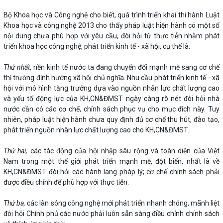
Bộ Khoa học và Công nghệ cho biết, quá trình triển khai thi hành Luật
Khoa học và công nghệ 2013 cho thấy pháp luật hiện hành có một số
nội dung chưa phù hợp với yêu cầu, đòi hỏi từ thực tiễn nhằm phát
triển khoa học công nghệ, phát triển kinh tế - xã hội, cụ thể là:
Thứ nhất
, nền kinh tế nước ta đang chuyển đổi mạnh mẽ sang cơ chế
thị trường định hướng xã hội chủ nghĩa. Nhu cầu phát triển kinh tế - xã
hội với mô hình tăng trưởng dựa vào nguồn nhân lực chất lượng cao
và yếu tố động lực của KH,CN&ĐMST ngày càng rõ nét đòi hỏi nhà
nước cần có các cơ chế, chính sách phục vụ cho mục đích này. Tuy
nhiên, pháp luật hiện hành chưa quy định đủ cơ chế thu hút, đào tạo,
phát triển nguồn nhân lực chất lượng cao cho KH,CN&ĐMST.
Thứ hai,
các tác động của hội nhập sâu rộng và toàn diện của Việt
Nam trong một thế giới phát triển mạnh mẽ, đột biến, nhất là về
KH,CN&ĐMST đòi hỏi các hành lang pháp lý; cơ chế chính sách phải
được điều chỉnh để phù hợp với thực tiễn.
Thứ ba,
các làn sóng công nghệ mới phát triển nhanh chóng, mãnh liệt
đòi hỏi Chính phủ các nước phải luôn sẵn sàng điều chỉnh chính sách