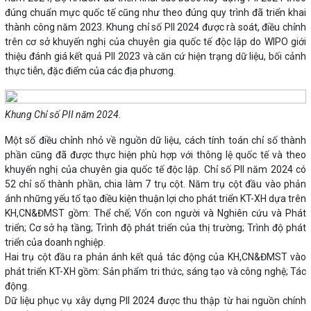
đúng chuẩn mực quốc tế cũng như theo đúng quy trình đã triển khai
thành công năm 2023. Khung chỉ số PII 2024 được rà soát, điều chỉnh
trên cơ sở khuyến nghị của chuyên gia quốc tế độc lập do WIPO giới
thiệu đánh giá kết quả PII 2023 và căn cứ hiện trạng dữ liệu, bối cảnh
thực tiễn, đặc điểm của các địa phương.
Khung Chỉ số PII năm 2024.
Một số điều chỉnh nhỏ về nguồn dữ liệu, cách tính toán chỉ số thành
phần cũng đã được thực hiện phù hợp với thông lệ quốc tế và theo
khuyến nghị của chuyên gia quốc tế độc lập. Chỉ số PII năm 2024 có
52 chỉ số thành phần, chia làm 7 trụ cột. Năm trụ cột đầu vào phản
ánh những yếu tố tạo điều kiện thuận lợi cho phát triển KT-XH dựa trên
KH,CN&ĐMST gồm: Thể chế; Vốn con người và Nghiên cứu và Phát
triển; Cơ sở hạ tầng; Trình độ phát triển của thị trường; Trình độ phát
triển của doanh nghiệp.
Hai trụ cột đầu ra phản ánh kết quả tác động của KH,CN&ĐMST vào
phát triển KT-XH gồm: Sản phẩm tri thức, sáng tạo và công nghệ; Tác
động.
Dữ liệu phục vụ xây dựng PII 2024 được thu thập từ hai nguồn chính