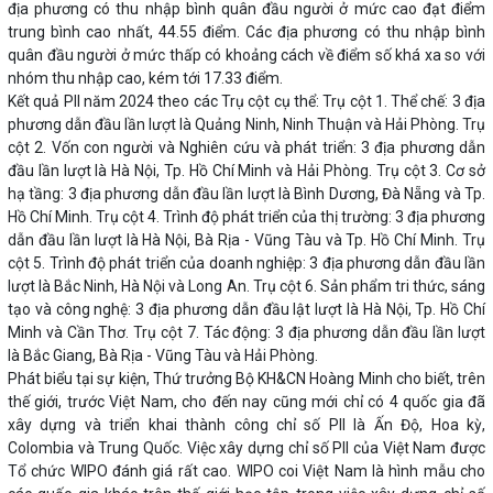
địa phương có thu nhập bình quân đầu người ở mức cao đạt điểm
trung bình cao nhất, 44.55 điểm. Các địa phương có thu nhập bình
quân đầu người ở mức thấp có khoảng cách về điểm số khá xa so với
nhóm thu nhập cao, kém tới 17.33 điểm.
Kết quả PII năm 2024 theo các Trụ cột cụ thể: Trụ cột 1. Thể chế: 3 địa
phương dẫn đầu lần lượt là Quảng Ninh, Ninh Thuận và Hải Phòng. Trụ
cột 2. Vốn con người và Nghiên cứu và phát triển: 3 địa phương dẫn
đầu lần lượt là Hà Nội, Tp. Hồ Chí Minh và Hải Phòng. Trụ cột 3. Cơ sở
hạ tầng: 3 địa phương dẫn đầu lần lượt là Bình Dương, Đà Nẵng và Tp.
Hồ Chí Minh. Trụ cột 4. Trình độ phát triển của thị trường: 3 địa phương
dẫn đầu lần lượt là Hà Nội, Bà Rịa - Vũng Tàu và Tp. Hồ Chí Minh. Trụ
cột 5. Trình độ phát triển của doanh nghiệp: 3 địa phương dẫn đầu lần
lượt là Bắc Ninh, Hà Nội và Long An. Trụ cột 6. Sản phẩm tri thức, sáng
tạo và công nghệ: 3 địa phương dẫn đầu lật lượt là Hà Nội, Tp. Hồ Chí
Minh và Cần Thơ. Trụ cột 7. Tác động: 3 địa phương dẫn đầu lần lượt
là Bắc Giang, Bà Rịa - Vũng Tàu và Hải Phòng.
Phát biểu tại sự kiện, Thứ trưởng Bộ KH&CN Hoàng Minh cho biết, trên
thế giới, trước Việt Nam, cho đến nay cũng mới chỉ có 4 quốc gia đã
xây dựng và triển khai thành công chỉ số PII là Ấn Độ, Hoa kỳ,
Colombia và Trung Quốc. Việc xây dựng chỉ số PII của Việt Nam được
Tổ chức WIPO đánh giá rất cao. WIPO coi Việt Nam là hình mẫu cho