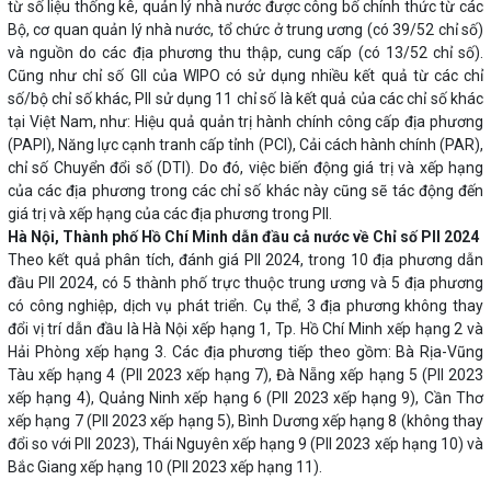
từ số liệu thống kê, quản lý nhà nước được công bố chính thức từ các
Bộ, cơ quan quản lý nhà nước, tổ chức ở trung ương (có 39/52 chỉ số)
và nguồn do các địa phương thu thập, cung cấp (có 13/52 chỉ số).
Cũng như chỉ số GII của WIPO có sử dụng nhiều kết quả từ các chỉ
số/bộ chỉ số khác, PII sử dụng 11 chỉ số là kết quả của các chỉ số khác
tại Việt Nam, như: Hiệu quả quản trị hành chính công cấp địa phương
(PAPI), Năng lực cạnh tranh cấp tỉnh (PCI), Cải cách hành chính (PAR),
chỉ số Chuyển đổi số (DTI). Do đó, việc biến động giá trị và xếp hạng
của các địa phương trong các chỉ số khác này cũng sẽ tác động đến
giá trị và xếp hạng của các địa phương trong PII.
Hà Nội, Thành phố Hồ Chí Minh dẫn đầu cả nước về Chỉ số PII 2024
Theo kết quả phân tích, đánh giá PII 2024, trong 10 địa phương dẫn
đầu PII 2024, có 5 thành phố trực thuộc trung ương và 5 địa phương
có công nghiệp, dịch vụ phát triển. Cụ thể, 3 địa phương không thay
đổi vị trí dẫn đầu là Hà Nội xếp hạng 1, Tp. Hồ Chí Minh xếp hạng 2 và
Hải Phòng xếp hạng 3. Các địa phương tiếp theo gồm: Bà Rịa-Vũng
Tàu xếp hạng 4 (PII 2023 xếp hạng 7), Đà Nẵng xếp hạng 5 (PII 2023
xếp hạng 4), Quảng Ninh xếp hạng 6 (PII 2023 xếp hạng 9), Cần Thơ
xếp hạng 7 (PII 2023 xếp hạng 5), Bình Dương xếp hạng 8 (không thay
đổi so với PII 2023), Thái Nguyên xếp hạng 9 (PII 2023 xếp hạng 10) và
Bắc Giang xếp hạng 10 (PII 2023 xếp hạng 11).