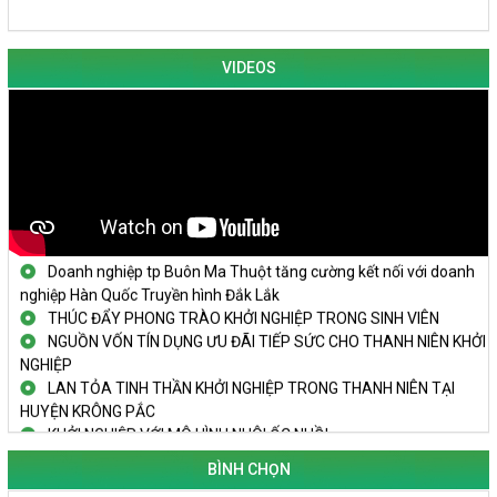
VIDEOS
KHAI MẠC TECHFEST 2024
TRAILER TECHFEST DAKLAK 2024 OK1
Đắk Lắk - Tiềm năng và cơ hội đầu tư ngày
THANH NIÊN KHỞI NGHIỆP THÀNH CÔNG TỪ MÔ HÌNH KINH TẾ
TẬP THỂ
PHÁT HUY VAI TRÒ CỦA PHỤ NỮ TRONG SÁNG TẠO KHỞI
NGHIỆP, PHÁT TRIỂN KINH TẾ
Doanh nghiệp tp Buôn Ma Thuột tăng cường kết nối với doanh
nghiệp Hàn Quốc Truyền hình Đắk Lắk
THÚC ĐẨY PHONG TRÀO KHỞI NGHIỆP TRONG SINH VIÊN
NGUỒN VỐN TÍN DỤNG ƯU ĐÃI TIẾP SỨC CHO THANH NIÊN KHỞI
NGHIỆP
LAN TỎA TINH THẦN KHỞI NGHIỆP TRONG THANH NIÊN TẠI
HUYỆN KRÔNG PẮC
KHỞI NGHIỆP VỚI MÔ HÌNH NUÔI ỐC NHỒI
NHÌN LẠI HOẠT ĐỘNG KHỞI NGHIỆP ĐẮK LẮK GIAI ĐOẠN 2018-
2020
BÌNH CHỌN