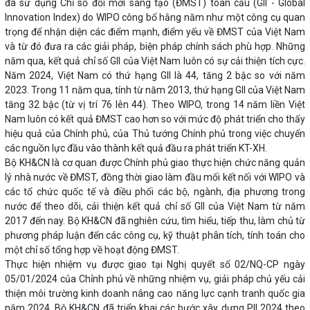
đã sử dụng Chỉ số đổi mới sáng tạo (ĐMST) toàn cầu (GII - Global
Innovation Index) do WIPO công bố hằng năm như một công cụ quan
trọng để nhận diện các điểm mạnh, điểm yếu về ĐMST của Việt Nam
và từ đó đưa ra các giải pháp, biện pháp chính sách phù hợp. Những
năm qua, kết quả chỉ số GII của Việt Nam luôn có sự cải thiện tích cực.
Năm 2024, Việt Nam có thứ hạng GII là 44, tăng 2 bậc so với năm
2023. Trong 11 năm qua, tính từ năm 2013, thứ hạng GII của Việt Nam
tăng 32 bậc (từ vị trí 76 lên 44). Theo WIPO, trong 14 năm liền Việt
Nam luôn có kết quả ĐMST cao hơn so với mức độ phát triển cho thấy
hiệu quả của Chính phủ, của Thủ tướng Chính phủ trong việc chuyển
các nguồn lực đầu vào thành kết quả đầu ra phát triển KT-XH.
Bộ KH&CN là cơ quan được Chính phủ giao thực hiện chức năng quản
lý nhà nước về ĐMST, đồng thời giao làm đầu mối kết nối với WIPO và
các tổ chức quốc tế và điều phối các bộ, ngành, địa phương trong
nước để theo dõi, cải thiện kết quả chỉ số GII của Việt Nam từ năm
2017 đến nay. Bộ KH&CN đã nghiên cứu, tìm hiểu, tiếp thu, làm chủ từ
phương pháp luận đến các công cụ, kỹ thuật phân tích, tính toán cho
một chỉ số tổng hợp về hoạt động ĐMST.
Thực hiện nhiệm vụ được giao tại Nghị quyết số 02/NQ-CP ngày
05/01/2024 của Chỉnh phủ về những nhiệm vụ, giải pháp chủ yếu cải
thiện môi trường kinh doanh nâng cao năng lực cạnh tranh quốc gia
năm 2024, Bộ KH&CN đã triển khai các bước xây dựng PII 2024 theo