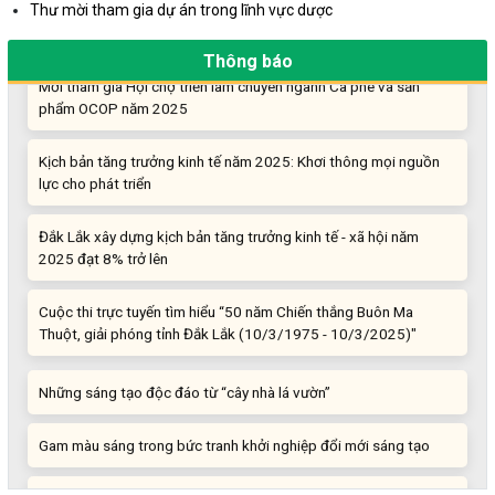
Quảng bá hình ảnh Đắk Lắk đến bạn bè trong nước và quốc tế
Thư mời tham gia dự án trong lĩnh vực dược
Mời tham gia Hội chợ triển lãm chuyên ngành Cà phê và sản
Thông báo
phẩm OCOP năm 2025
Kịch bản tăng trưởng kinh tế năm 2025: Khơi thông mọi nguồn
lực cho phát triển
Đắk Lắk xây dựng kịch bản tăng trưởng kinh tế - xã hội năm
2025 đạt 8% trở lên
Cuộc thi trực tuyến tìm hiểu “50 năm Chiến thắng Buôn Ma
Thuột, giải phóng tỉnh Đắk Lắk (10/3/1975 - 10/3/2025)"
Những sáng tạo độc đáo từ “cây nhà lá vườn”
Gam màu sáng trong bức tranh khởi nghiệp đổi mới sáng tạo
Khi khoa học - công nghệ chưa có sự đột phá