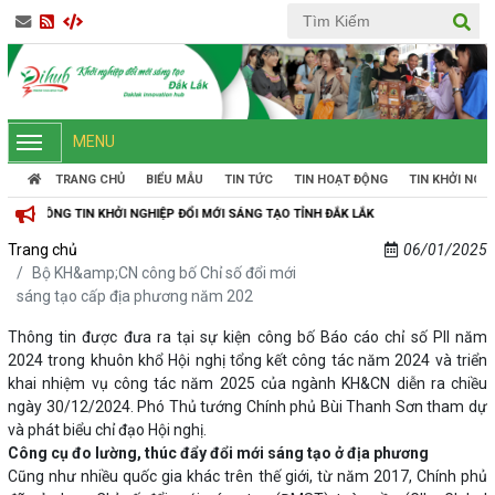
MENU
TRANG CHỦ
BIỂU MẪU
TIN TỨC
TIN HOẠT ĐỘNG
TIN KHỞI NGH
 NGHIỆP ĐỔI MỚI SÁNG TẠO TỈNH ĐẮK LẮK
Trang chủ
06/01/2025
Bộ KH&amp;CN công bố Chỉ số đổi mới
sáng tạo cấp địa phương năm 202
Thông tin được đưa ra tại sự kiện công bố Báo cáo chỉ số PII năm
2024 trong khuôn khổ Hội nghị tổng kết công tác năm 2024 và triển
khai nhiệm vụ công tác năm 2025 của ngành KH&CN diễn ra chiều
ngày 30/12/2024. Phó Thủ tướng Chính phủ Bùi Thanh Sơn tham dự
và phát biểu chỉ đạo Hội nghị.
Công cụ đo lường, thúc đẩy đổi mới sáng tạo ở địa phương
Cũng như nhiều quốc gia khác trên thế giới, từ năm 2017, Chính phủ