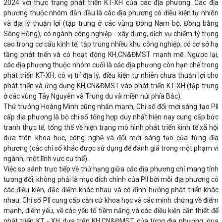
2024 với thực trạng phát triển KT-XH của các địa phương. Các địa
phương thuộc nhóm dẫn đầu là các địa phương có điều kiện tự nhiên
và địa lý thuận lợi (tập trung ở các vùng Đông Nam bộ, Đồng bằng
Sông Hồng), có ngành công nghiệp - xây dựng, dịch vụ chiếm tỷ trọng
cao trong cơ cấu kinh tế, tập trung nhiều khu công nghiệp, có cơ sở hạ
tầng phát triển và có hoạt động KH,CN&ĐMST mạnh mẽ. Ngược lại,
các địa phương thuộc nhóm cuối là các địa phương còn hạn chế trong
phát triển KT-XH, có vị trí địa lý, điều kiện tự nhiên chưa thuận lợi cho
phát triển và ứng dụng KH,CN&ĐMST vào phát triển KT-XH (tập trung
ở các vùng Tây Nguyên và Trung du và miền núi phía Bắc).
Thứ trưởng Hoàng Minh cũng nhấn mạnh, Chỉ số đổi mới sáng tạo PII
cấp địa phương là bộ chỉ số tổng hợp duy nhất hiện nay cung cấp bức
tranh thực tế, tổng thể về hiện trạng mô hình phát triển kinh tế xã hội
dựa trên khoa học, công nghệ và đổi mới sáng tạo của từng địa
phương (các chỉ số khác được sử dụng để đánh giá trong một phạm vi
ngành, một lĩnh vực cụ thể).
Việc so sánh trực tiếp về thứ hạng giữa các địa phương chỉ mang tính
tương đối, không phải là mục đích chính của PII bởi mỗi địa phương có
các điều kiện, đặc điểm khác nhau và có định hướng phát triển khác
nhau. Chỉ số PII cung cấp căn cứ khoa học và các minh chứng về điểm
mạnh, điểm yếu, về các yếu tố tiềm năng và các điều kiện cần thiết để
phát triển KT - XH dựa trên KH,CN&ĐMST của từng địa phương, qua