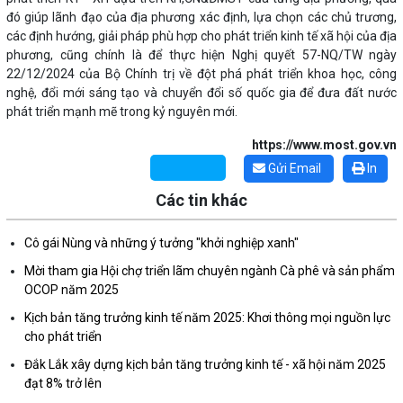
đó giúp lãnh đạo của địa phương xác định, lựa chọn các chủ trương,
các định hướng, giải pháp phù hợp cho phát triển kinh tế xã hội của địa
phương, cũng chính là để thực hiện Nghị quyết 57-NQ/TW ngày
22/12/2024 của Bộ Chính trị về đột phá phát triển khoa học, công
nghệ, đổi mới sáng tạo và chuyển đổi số quốc gia để đưa đất nước
phát triển mạnh mẽ trong kỷ nguyên mới.
https://www.most.gov.vn
Gửi Email
In
Những sáng tạo độc đáo từ “cây nhà lá vườn”
Các tin khác
Gam màu sáng trong bức tranh khởi nghiệp đổi mới sáng tạo
Cô gái Nùng và những ý tưởng "khởi nghiệp xanh"
Mời tham gia Hội chợ triển lãm chuyên ngành Cà phê và sản phẩm
Khi khoa học - công nghệ chưa có sự đột phá
OCOP năm 2025
Kịch bản tăng trưởng kinh tế năm 2025: Khơi thông mọi nguồn lực
Chế biến sâu – Nâng cao giá trị nông sản
cho phát triển
Đắk Lắk xây dựng kịch bản tăng trưởng kinh tế - xã hội năm 2025
“Đi tắt, đón đầu” các công nghệ mới, công nghệ tương lai
đạt 8% trở lên