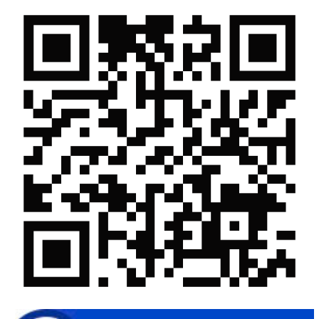
Chế biến sâu – Nâng cao giá trị nông sản
“Đi tắt, đón đầu” các công nghệ mới, công nghệ tương lai
Quảng bá hình ảnh Đắk Lắk đến bạn bè trong nước và quốc tế
Mời tham gia Hội chợ triển lãm chuyên ngành Cà phê và sản
phẩm OCOP năm 2025
Kịch bản tăng trưởng kinh tế năm 2025: Khơi thông mọi nguồn
lực cho phát triển
Đắk Lắk xây dựng kịch bản tăng trưởng kinh tế - xã hội năm
2025 đạt 8% trở lên
Cuộc thi trực tuyến tìm hiểu “50 năm Chiến thắng Buôn Ma
Thuột, giải phóng tỉnh Đắk Lắk (10/3/1975 - 10/3/2025)"