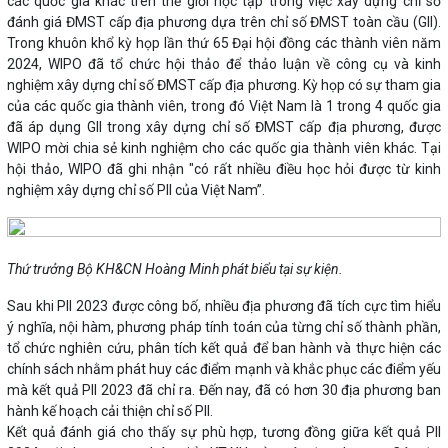
các quốc gia khác trên thế giới học tập trong việc xây dựng chỉ số
đánh giá ĐMST cấp địa phương dựa trên chỉ số ĐMST toàn cầu (GII).
Trong khuôn khổ kỳ họp lần thứ 65 Đại hội đồng các thành viên năm
2024, WIPO đã tổ chức hội thảo để thảo luận về công cụ và kinh
nghiệm xây dựng chỉ số ĐMST cấp địa phương. Kỳ họp có sự tham gia
của các quốc gia thành viên, trong đó Việt Nam là 1 trong 4 quốc gia
đã áp dụng GII trong xây dựng chỉ số ĐMST cấp địa phương, được
WIPO mời chia sẻ kinh nghiệm cho các quốc gia thành viên khác. Tại
hội thảo, WIPO đã ghi nhận "có rất nhiều điều học hỏi được từ kinh
nghiệm xây dựng chỉ số PII của Việt Nam”.
Thứ trưởng Bộ KH&CN Hoàng Minh phát biểu tại sự kiện.
Sau khi PII 2023 được công bố, nhiều địa phương đã tích cực tìm hiểu
ý nghĩa, nội hàm, phương pháp tính toán của từng chỉ số thành phần,
tổ chức nghiên cứu, phân tích kết quả để ban hành và thực hiện các
chính sách nhằm phát huy các điểm mạnh và khắc phục các điểm yếu
mà kết quả PII 2023 đã chỉ ra. Đến nay, đã có hơn 30 địa phương ban
hành kế hoạch cải thiện chỉ số PII.
Kết quả đánh giá cho thấy sự phù hợp, tương đồng giữa kết quả PII