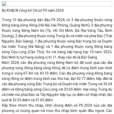
Bộ KH&CN công bố Chỉ số PII năm 2024.
Trong 10 địa phương dẫn đầu PII 2024, có 3 địa phương thuộc vùng
Đồng bằng sông Hồng (Hà Nội, Hải Phòng, Quảng Ninh), 3 địa phương
thuộc vùng Đông Nam bộ (Tp. Hồ Chí Minh, Bà Rịa-Vũng Tàu, Bình
Dương), 2 địa phương thuộc vùng Trung du và miền núi phía Bắc (Thái
Nguyên, Bắc Giang), 1 địa phương thuộc vùng Bắc trung bộ và Duyên
hải miền Trung (Đà Nẵng) và 1 địa phương thuộc vùng Đồng bằng
sông Cửu Long (Cần Thơ). So với bảng xếp hạng top 10 năm 2023,
Bắc Ninh bị tụt hạng xuống vị trí 11, thay vào đó là Bắc Giang.
Năm 2024, các địa phương vùng Đông Nam bộ đã vượt qua các địa
phương vùng Đồng bằng sông Hồng để có điểm trung bình cao nhất
trong 6 vùng KT-XH với 43.10 điểm. Các địa phương vùng Đồng bằng
sông Hồng có điểm trung bình cao thứ hai, đạt 42.77 điểm, tiếp đến là
các địa phương vùng Bắc Trung bộ và Duyên hải miền Trung với 35.64
điểm và Đồng bằng sông Cửu Long với 33.69 điểm. Hai vùng Trung du
và miền núi phía Bắc và Tây Nguyên tiếp tục có điểm số thấp nhất, lần
lượt là 32.03 điểm và 31.60 điểm.
Xếp theo nhóm thu nhập, nhìn chung điểm số PII 2024 của các địa
phương có tương quan với mức thu nhập bình quân đầu người. Các