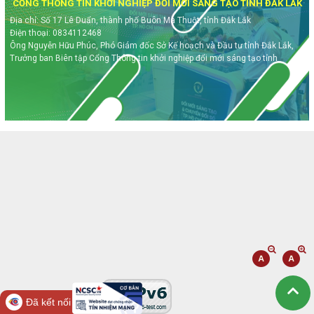
CỔNG THÔNG TIN KHỞI NGHIỆP ĐỔI MỚI SÁNG TẠO TỈNH ĐẮK LẮK
Địa chỉ: Số 17 Lê Duẩn, thành phố Buôn Ma Thuột, tỉnh Đắk Lắk
Điện thoại: 0834112468
Ông Nguyễn Hữu Phúc, Phó Giám đốc Sở Kế hoạch và Đầu tư tỉnh Đắk Lắk,
Trưởng ban Biên tập Cổng Thông tin khởi nghiệp đổi mới sáng tạo tỉnh
Đã kết nối EMC