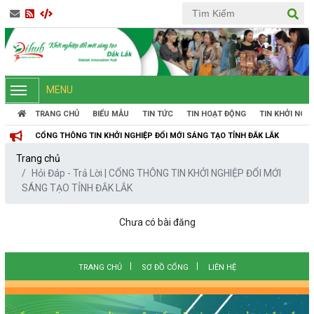
MENU
TRANG CHỦ
BIỂU MẪU
TIN TỨC
TIN HOẠT ĐỘNG
TIN KHỞI NGH
CỔNG THÔNG TIN KHỞI NGHIỆP ĐỔI MỚI SÁNG TẠO TỈNH ĐẮK LẮK
Trang chủ
Hỏi Đáp - Trả Lời | CỔNG THÔNG TIN KHỞI NGHIỆP ĐỔI MỚI
SÁNG TẠO TỈNH ĐẮK LẮK
Chưa có bài đăng
TRANG CHỦ
SƠ ĐỒ CỔNG
LIÊN HỆ